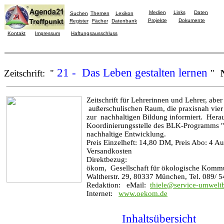
Medien
Links
Daten
Suchen
Themen
Lexikon
Projekte
Dokumente
Register
Fächer
Datenbank
Kontakt
Impressum
Haftungsausschluss
21 - Das Leben gestalten lernen
Zeitschrift: "
"
Zeitschrift für Lehrerinnen und Lehrer, aber
außerschulischen Raum, die praxisnah vier 
zur nachhaltigen Bildung informiert. Hera
Koordinierungsstelle des BLK-Programms "2
nachhaltige Entwicklung.
Preis Einzelheft: 14,80 DM, Preis Abo: 4 A
Versandkosten
Direktbezug:
ökom, Gesellschaft für ökologische Kom
Waltherstr. 29, 80337 München, Tel. 089/ 5
Redaktion: eMail:
thiele@service-umwelt
Internet:
www.oekom.de
Inhaltsübersicht