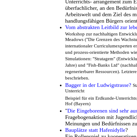
Unterrichts- arrangement zum E
überfachlicher, an den Bedürfni
Arbeitswelt und dem Ziel des m
handlungsfähigen Bürgers orien
Vom abstrakten Leitbild zur le
Workshop zur nachhaltigen Entwickl
Meadows ("Die Grenzen des Wachstum
internationaler Curriculumexperten en
und prozess-orientierte Methoden wie
Simulationen: "Stratagem" (Entwickl
Jahre) und "Fish-Banks Ltd" (nachha
regenerierbarer Ressourcen). Letzter
beschrieben.
Bagger in der Ludwigstrasse?
St
Unterricht
Beispiel für ein Erdkunde-Unterrichts
Hof (Bayern)
"
Die Eingeborenen sind sehr aus
Fragebogenaktion mit Jugendlic
Meinungen und Bedürfnissen zu
Bauplätze statt Hafenidylle
?
Ein Rollenspiel zu kooperativen