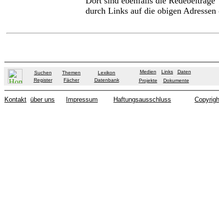
Dort sind ebenfalls die Redebeiträge
durch Links auf die obigen Adressen
Medien
Links
Daten
Suchen
Themen
Lexikon
Register
Fächer
Datenbank
Projekte
Dokumente
Kontakt
über uns
Impressum
Haftungsausschluss
Copyrigh