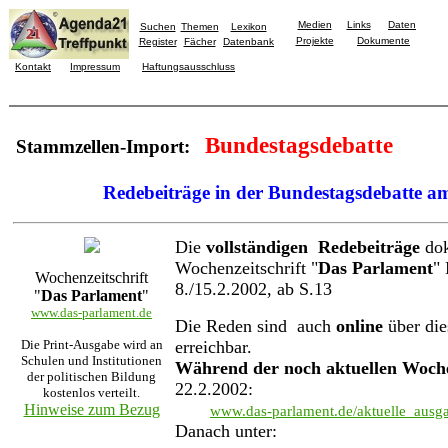
Medien
Links
Daten
Suchen
Themen
Lexikon
Projekte
Dokumente
Register
Fächer
Datenbank
Kontakt
Impressum
Haftungsausschluss
Bundestagsdebatte
Stammzellen-Import
:
Redebeiträge in der Bundestagsdebatte a
Die
vollständigen Redebeiträge
dok
Wochenzeitschrift "
Das Parlament
"
Wochenzeitschrift
8./15.2.2002, ab S.13
"
Das Parlament
"
www.das-parlament.de
Die Reden sind auch
online
über die
Die Print-Ausgabe wird an
erreichbar.
Schulen und Institutionen
Während der noch aktuellen Woch
der politischen Bildung
22.2.2002:
kostenlos verteilt.
Hinweise zum Bezug
www.das-parlament.de/aktuelle_ausg
Danach unter: