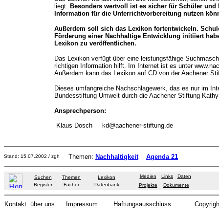
liegt.
Besonders wertvoll ist es sicher für Schüler und 
Information für die Unterrichtvorbereitung nutzen kön
Außerdem soll sich das Lexikon fortentwickeln. Schul
Förderung einer Nachhaltige Entwicklung initiiert habe
Lexikon zu veröffentlichen.
Das Lexikon verfügt über eine leistungsfähige Suchmaschi
richtigen Information hilft. Im Internet ist es unter www.nac
Außerdem kann das Lexikon auf CD von der Aachener Sti
Dieses umfangreiche Nachschlagewerk, das es nur im Inter
Bundesstiftung Umwelt durch die Aachener Stiftung Kathy 
Ansprechperson:
Klaus Dosch kd@aachener-stiftung.de
Themen:
Nachhaltigkeit
Agenda 21
Stand:
15.07.2002
/ zgh
Medien
Links
Daten
Suchen
Themen
Lexikon
Register
Fächer
Datenbank
Projekte
Dokumente
Kontakt
über uns
Impressum
Haftungsausschluss
Copyrigh