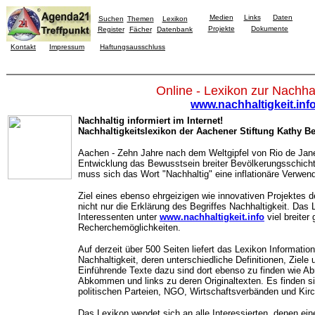
Medien
Links
Daten
Suchen
Themen
Lexikon
Projekte
Dokumente
Register
Fächer
Datenbank
Kontakt
Impressum
Haftungsausschluss
Online - Lexikon zur Nachhal
www.nachhaltigkeit.inf
Nachhaltig informiert im Internet!
Nachhaltigkeitslexikon der Aachener Stiftung Kathy Be
Aachen - Zehn Jahre nach dem Weltgipfel von Rio de Jane
Entwicklung das Bewusstsein breiter Bevölkerungsschichte
muss sich das Wort "Nachhaltig" eine inflationäre Verwend
Ziel eines ebenso ehrgeizigen wie innovativen Projektes 
nicht nur die Erklärung des Begriffes Nachhaltigkeit. Das 
Interessenten unter
www.nachhaltigkeit.info
viel breiter
Recherchemöglichkeiten.
Auf derzeit über 500 Seiten liefert das Lexikon Informatio
Nachhaltigkeit, deren unterschiedliche Definitionen, Ziele 
Einführende Texte dazu sind dort ebenso zu finden wie Abri
Abkommen und links zu deren Originaltexten. Es finden s
politischen Parteien, NGO, Wirtschaftsverbänden und Kirc
Das Lexikon wendet sich an alle Interessierten, denen e