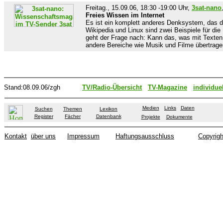
Freitag., 15.09.06, 18:30 -19:00 Uhr,
3sat-nano
Freies Wissen im Internet
Es ist ein komplett anderes Denksystem, das du
Wikipedia und Linux sind zwei Beispiele für di
geht der Frage nach: Kann das, was mit Texten 
andere Bereiche wie Musik und Filme übertrag
Stand:08.09.06/zgh
TV/Radio-Übersicht
TV-Magazine
individue
Medien
Links
Daten
Suchen
Themen
Lexikon
Register
Fächer
Datenbank
Projekte
Dokumente
Kontakt
über uns
Impressum
Haftungsausschluss
Copyrigh