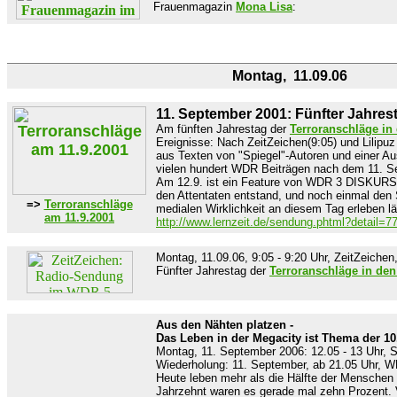
Frauenmagazin
Mona Lisa
:
Montag, 11.09.06
11. September 2001: Fünfter Jahres
Am fünften Jahrestag der
Terroranschläge in
Ereignisse: Nach ZeitZeichen(9:05) und Lilipuz
aus Texten von "Spiegel"-Autoren und einer 
vielen hundert WDR Beiträgen nach dem 11. S
Am 12.9. ist ein Feature von WDR 3 DISKURS (
den Attentaten entstand, und noch einmal den
=>
Terroranschläge
medialen Wirklichkeit an diesem Tag erleben lä
am 11.9.2001
http://www.lernzeit.de/sendung.phtml?detail=7
Montag, 11.09.06, 9:05 - 9:20 Uhr, ZeitZeich
Fünfter Jahrestag der
Terroranschläge in de
Aus den Nähten platzen -
Das Leben in der Megacity ist Thema der 10
Montag, 11. September 2006: 12.05 - 13 Uhr, 
Wiederholung: 11. September, ab 21.05 Uhr, 
Heute leben mehr als die Hälfte der Menschen
Jahrzehnt waren es gerade mal zehn Prozent. V