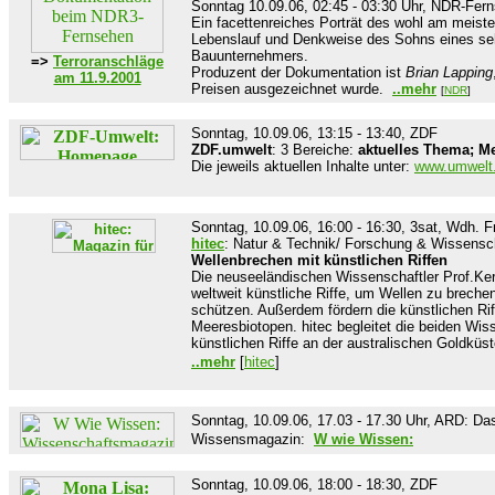
Sonntag 10.09.06, 02:45 - 03:30 Uhr, NDR-Fer
Ein facettenreiches Porträt des wohl am meiste
Lebenslauf und Denkweise des Sohns eines se
Bauunternehmers.
=>
Terroranschläge
Produzent der Dokumentation ist
Brian Lapping
am 11.9.2001
Preisen ausgezeichnet wurde.
..meh
r
[
NDR
]
Sonntag, 10.09.06, 13:15 - 13:40, ZDF
ZDF.umwelt
:
3
Bereiche:
aktuelles Thema; M
Die jeweils aktuellen Inhalte unter:
www.umwelt.
Sonntag, 10.09.06, 16:00 - 16:30, 3sat, Wdh. F
hitec
:
Natur & Technik
/ Forschung & Wissensc
Wellenbrechen mit künstlichen Riffen
Die neuseeländischen Wissenschaftler Prof.Ke
weltweit künstliche Riffe, um Wellen zu breche
schützen. Außerdem fördern die künstlichen Rif
Meeresbiotopen. hitec begleitet die beiden Wis
künstlichen Riffe an der australischen Goldkü
..mehr
[
hitec
]
Sonntag, 10.09.06, 17.03 - 17.30 Uhr, ARD: Da
Wissensmagazin:
W wie Wissen:
Sonntag, 10.09.06, 18:00 - 18:30, ZDF