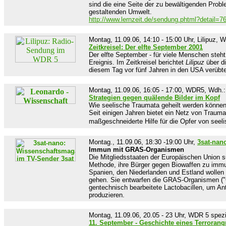
sind die eine Seite der zu bewältigenden Proble
gestaltenden Umwelt.
http://www.lernzeit.de/sendung.phtml?detail=7
Montag, 11.09.06, 14:10 - 15:00 Uhr, Lilipuz, 
Zeitkreisel: Der elfte September 2001
Der elfte September - für viele Menschen steh
Ereignis. Im Zeitkreisel berichtet
Lilipuz
über di
diesem Tag vor fünf Jahren in den USA verübt
Montag, 11.09.06, 16:05 - 17:00, WDR5, Wdh.:
Strategien gegen quälende Bilder im Kopf
Wie seelische Traumata geheilt werden könne
Seit einigen Jahren bietet ein Netz von Traum
maßgeschneiderte Hilfe für die Opfer von seel
Montag., 11.09.06, 18:30 -19:00 Uhr,
3sat-nan
Immun mit GRAS-Organismen
Die Mitgliedsstaaten der Europäischen Union
Methode, ihre Bürger gegen Biowaffen zu imm
Spanien, den Niederlanden und Estland wolle
gehen. Sie entwarfen die GRAS-Organismen ("
gentechnisch bearbeitete Lactobacillen, um A
produzieren.
Montag, 11.09.06, 20.05 - 23 Uhr, WDR 5 spez
11. September - Geschichte eines Terrorangr