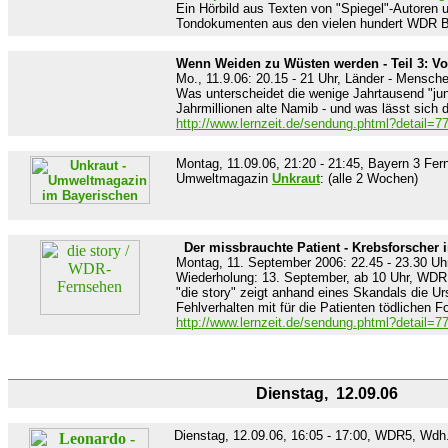
Ein Hörbild aus Texten von "Spiegel"-Autoren 
Tondokumenten aus den vielen hundert WDR B
Wenn Weiden zu Wüsten werden - Teil 3: Vo
Mo., 11.9.06: 20.15 - 21 Uhr, Länder - Mensc
Was unterscheidet die wenige Jahrtausend "ju
Jahrmillionen alte Namib - und was lässt sich 
http://www.lernzeit.de/sendung.phtml?detail=7
Montag, 11.09.06, 21:20 - 21:45, Bayern 3 Fer
Umweltmagazin
Unkraut
: (alle 2 Wochen)
Der missbrauchte Patient - Krebsforscher 
Montag, 11. September 2006: 22.45 - 23.30 Uh
Wiederholung: 13. September, ab 10 Uhr, WD
"die story" zeigt anhand eines Skandals die U
Fehlverhalten mit für die Patienten tödlichen F
http://www.lernzeit.de/sendung.phtml?detail=7
Dienstag, 12.09.06
Dienstag, 12.09.06, 16:05 - 17:00, WDR5, Wdh.