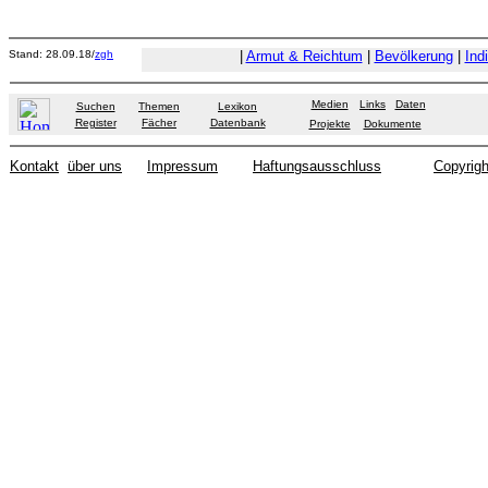
Stand: 28.09.18/
zgh
|
Armut & Reichtum
|
Bevölkerung
|
Ind
Medien
Links
Daten
Suchen
Themen
Lexikon
Register
Fächer
Datenbank
Projekte
Dokumente
Kontakt
über uns
Impressum
Haftungsausschluss
Copyrigh