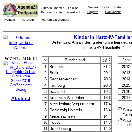
Medien
Links
Daten
Suchen
Themen
Lexikon
Projekte
Dokumente
Register
Fächer
Datenbank
Kontakt
Impressum
Haftungsausschluss
Kinder in Hartz-IV-Familie
Anteil bzw. Anzahl der Kinder (unverheiratet, u
-
in
Hartz-IV
Haushalten*
G12741 / 28.09.18
(1)
Nr
Bundesland
Jahr
%
1
Bremen
31,2
2012
2
Berlin
29,1
2013
3
Sachsen-Anhalt
20,3
2014
Großansicht:
4
Hamburg
20,0
2015
Bezug
5
Saarland
19,3
2016
6
Nordrhein-Westfalen
18,6
2017
Abstract
7
Mecklenburg-Vorpommern
17,4
(2)
Anzah
8
Schleswig-Holstein
15,4
Deutsc
9
Niedersachsen
14,4
(3)
Anteil
10
Hessen
14,3
minderj
11
Brandenburg
14,0