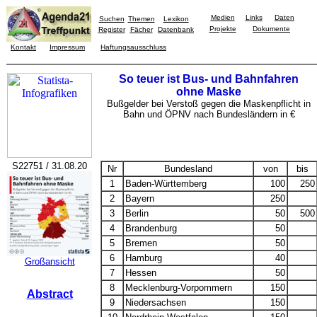
Medien
Links
Daten
Suchen
Themen
Lexikon
Projekte
Dokumente
Register
Fächer
Datenbank
Kontakt
Impressum
Haftungsausschluss
So teuer ist Bus- und Bahnfahren
ohne Maske
Bußgelder bei Verstoß gegen die Maskenpflicht in
Bahn und ÖPNV nach Bundesländern in €
S22751 / 31.08.20
Nr
Bundesland
von
bis
1
Baden-Württemberg
100
250
2
Bayern
250
3
Berlin
50
500
4
Brandenburg
50
5
Bremen
50
6
Hamburg
40
Großansicht
7
Hessen
50
8
Mecklenburg-Vorpommern
150
Abstract
9
Niedersachsen
150