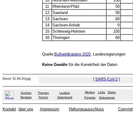
10
Nordrhein-Westfalen
150
11
Rheinland-Pfalz
50
12
Saarland
50
13
Sachsen
60
14
Sachsen-Anhalt
0
15
Schleswig-Holstein
150
16
Thüringen
60
Quelle:
Bußgeldkatalog 2020
, Landesregierungen
Keine Gewähr
für die Korrektheit der Daten
Stand: 31.08.20/
zgh
|
SARS-CoV-2
|
Medien
Links
Daten
Suchen
Themen
Lexikon
Register
Fächer
Datenbank
Projekte
Dokumente
Kontakt
über uns
Impressum
Haftungsausschluss
Copyrigh