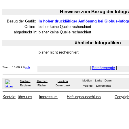
Hinweise zum Bezug der Infogra
Bezug der Grafik:
In hoher druckfähiger Auflösung bei Globus-Infogr
Online:
bisher keine Quelle recherchiert
abgedruckt in:
bisher keine Quelle recherchiert
ähnliche Infografiken
bisher nicht recherchiert
Stand: 10.09.21/
zgh
|
Primärenergie
|
Medien
Links
Daten
Suchen
Themen
Lexikon
Register
Fächer
Datenbank
Projekte
Dokumente
Kontakt
über uns
Impressum
Haftungsausschluss
Copyrigh