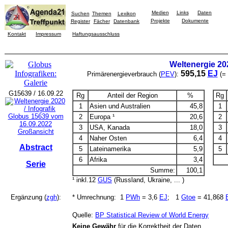
Medien
Links
Daten
Suchen
Themen
Lexikon
Projekte
Dokumente
Register
Fächer
Datenbank
Kontakt
Impressum
Haftungsausschluss
Weltenergie 20
595,15
EJ
Primärenergieverbrauch (
PEV
):
(=
G15639 / 16.09.22
Rg
Anteil der Region
%
Rg
1
Asien und Australien
45,8
1
2
Europa ¹
20,6
2
3
USA, Kanada
18,0
3
Großansicht
4
Naher Osten
6,4
4
Abstract
5
Lateinamerika
5,9
5
6
Afrika
3,4
Serie
Summe:
100,1
¹ inkl.12
GUS
(Russland, Ukraine, ... )
Ergänzung (
zgh
):
* Umrechnung: 1
PWh
= 3,6
EJ
; 1
Gtoe
= 41,868
Quelle:
BP Statistical Review of World Energy
Keine Gewähr
für die Korrektheit der Daten