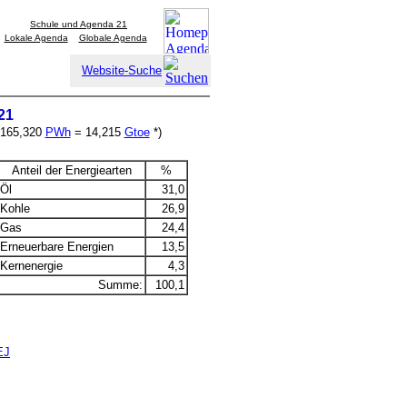
Schule und Agenda 21
Lokale Agenda
Globale Agenda
Website-Suche
21
 165,320
PWh
= 14,215
Gtoe
*)
Anteil der Energiearten
%
Öl
31,0
Kohle
26,9
Gas
24,4
Erneuerbare Energien
13,5
Kernenergie
4,3
Summe:
100,1
EJ