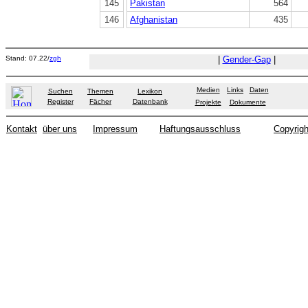
145
Pakistan
564
146
Afghanistan
435
Stand: 07.22/
zgh
|
Gender-Gap
|
Medien
Links
Daten
Suchen
Themen
Lexikon
Register
Fächer
Datenbank
Projekte
Dokumente
Kontakt
über uns
Impressum
Haftungsausschluss
Copyrigh