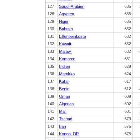
127
Saudi-Arabien
636
128
Ägypten
635
129
Niger
635
130
Bahrain
632
131
Elfenbeinküste
632
132
Kuwait
632
133
Malawi
632
-
134
Komoren
631
135
Indien
629
136
Marokko
624
137
Katar
617
138
Benin
612
-
139
Oman
609
140
Algerien
602
-
141
Mali
601
142
Tschad
579
-
143
Iran
576
144
Kongo, DR
575