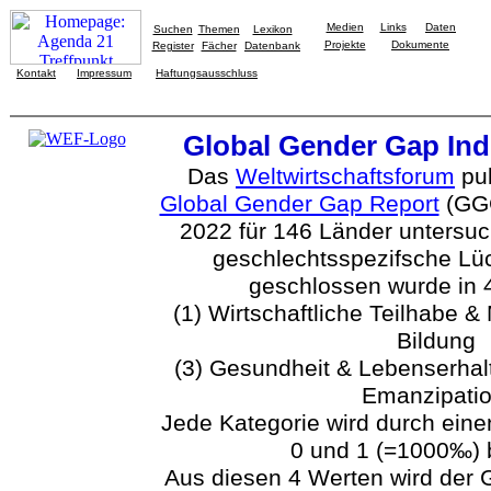
Medien
Links
Daten
Suchen
Themen
Lexikon
Projekte
Dokumente
Register
Fächer
Datenbank
Kontakt
Impressum
Haftungsausschluss
Global Gender Gap Ind
Das
Weltwirtschaftsforum
pub
Global Gender Gap Report
(GGG
2022 für 146 Länder untersuc
geschlechtsspezifsche Lüc
geschlossen wurde in 
(1) Wirtschaftliche Teilhabe
Bildung
(3) Gesundheit & Lebenserhal
Emanzipatio
Jede Kategorie wird durch ein
0 und 1 (=1000‰) 
Aus diesen 4 Werten wird der 