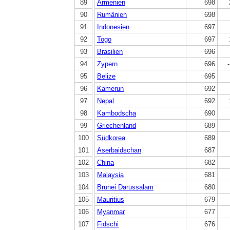
89
Armenien
698
90
Rumänien
698
91
Indonesien
697
92
Togo
697
93
Brasilien
696
94
Zypern
696
95
Belize
695
96
Kamerun
692
97
Nepal
692
98
Kambodscha
690
99
Griechenland
689
100
Südkorea
689
101
Aserbaidschan
687
102
China
682
103
Malaysia
681
104
Brunei Darussalam
680
105
Mauritius
679
106
Myanmar
677
107
Fidschi
676