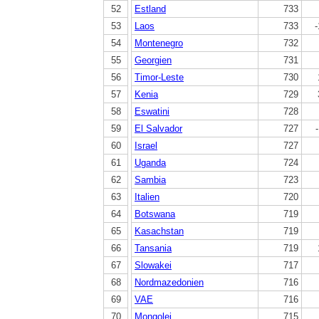
52
Estland
733
53
Laos
733
-
54
Montenegro
732
55
Georgien
731
56
Timor-Leste
730
57
Kenia
729
58
Eswatini
728
59
El Salvador
727
60
Israel
727
61
Uganda
724
62
Sambia
723
63
Italien
720
64
Botswana
719
65
Kasachstan
719
66
Tansania
719
67
Slowakei
717
68
Nordmazedonien
716
69
VAE
716
70
Mongolei
715