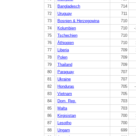
71
Bangladesch
714
72
Uruguay
711
73
Bosnien & Herzegowina
710
74
Kolumbien
710
-
75
Tschechien
710
76
Äthiopien
710
77
Liberia
709
78
Polen
709
79
Thailand
709
80
Paraguay
707
81
Ukraine
707
82
Honduras
705
83
Vietnam
705
84
Dom. Rep.
703
85
Malta
703
86
Kirgisistan
700
87
Lesotho
700
88
Ungarn
699