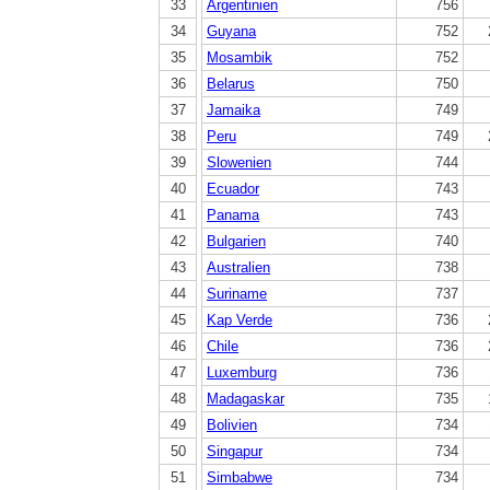
33
Argentinien
756
34
Guyana
752
35
Mosambik
752
36
Belarus
750
37
Jamaika
749
38
Peru
749
39
Slowenien
744
40
Ecuador
743
41
Panama
743
42
Bulgarien
740
43
Australien
738
44
Suriname
737
45
Kap Verde
736
46
Chile
736
47
Luxemburg
736
48
Madagaskar
735
49
Bolivien
734
50
Singapur
734
51
Simbabwe
734