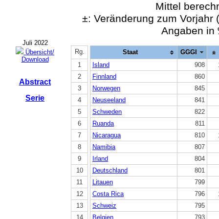
Mittel berech
±: Veränderung zum Vorjah
Angaben in
Juli 2022
Rg.
Übersicht/
Staat
GGGI
±
Download
1
Island
908
2
Finnland
860
Abstract
3
Norwegen
845
Serie
4
Neuseeland
841
5
Schweden
822
6
Ruanda
811
7
Nicaragua
810
8
Namibia
807
9
Irland
804
10
Deutschland
801
11
Litauen
799
12
Costa Rica
796
13
Schweiz
795
14
Belgien
793