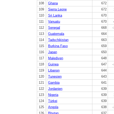
108
Ghana
672
109
Sierra Leone
672
110
Sri Lanka
670
111
Vanuatu
670
112
Senegal
668
-
113
Guatemala
664
114
Tadschikistan
663
115
Burkina Faso
659
116
Japan
650
117
Malediven
648
118
Guinea
647
-
119
Libanon
644
120
Tunesien
643
121
Gambia
641
122
Jordanien
639
123
Nigeria
639
124
Türkei
639
125
Angola
638
-
126
Bhutan
637