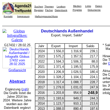
Medien
Links
Daten
Suchen
Themen
Lexikon
Projekte
Dokumente
Register
Fächer
Datenbank
Kontakt
Impressum
Haftungsausschluss
Deutschlands Außenhandel
Export, Import, Saldo*
G17432 / 28.02.25
* Sal
Jahr
Export
Import
Saldo
Maxi
2024
1 556,0
1 316,9
239,1
Hinwe
2023
1 575,2
1 357,5
217,7
Die T
2022
1 594,3
1 506,3
88,0
der
G
2021
1 371,4
1 195,5
175,9
Großansicht
Aktua
2020
1 206,9
1 026,5
180,4
Die 
2019
1.328,2
1.104,1
224,1
anhan
Abstract
unter
2018
1.317,4
1.088,7
228,7
bis 2
2017
1.279,0
1.031,0
247,9
Ergänzung (
zgh
):
abwei
248,9
2016
1.203,8
954,9
Die Grafik listet die
info
Jahre 2014 bis
2015
1.193,6
949,2
244,3
2024. Weitere Jahre
2014
1.123,7
910,1
213,6
wurden aus der
Datenbank ergänzt
2013
1.088,0
890,4
197,6