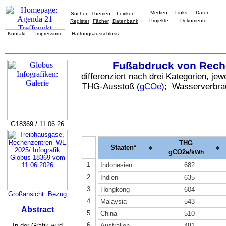
Medien
Links
Daten
Suchen
Themen
Lexikon
Projekte
Dokumente
Register
Fächer
Datenbank
Kontakt
Impressum
Haftungsausschluss
Fußabdruck von Rech
differenziert nach drei Kategorien, jew
THG-Ausstoß (
gCOe
); Wasserverbra
G18369 / 11.06.26
THG
Staaten*
gCO2e/
kWh
1
Indonesien
682
2
Indien
635
3
Hongkong
604
Großansicht: Bezug
4
Malaysia
543
Abstract
5
China
510
6
In der Grafik wird
Australien
481