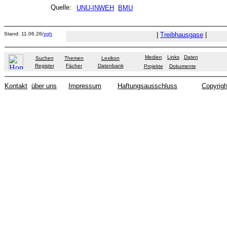
Quelle:
UNU-INWEH
BMU
Stand: 11.06.26/
zgh
|
Treibhausgase
|
Medien
Links
Daten
Suchen
Themen
Lexikon
Register
Fächer
Datenbank
Projekte
Dokumente
Kontakt
über uns
Impressum
Haftungsausschluss
Copyrigh