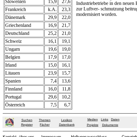
Slowenien
15,9
27,6
Industriebetriebe in den neuen 
zur Luftver- schmutzung beitrug
Frankreich
k.A.
23,3
modernisiert worden.
Dänemark
29,9
22,0
Griechenland
16,9
21,7
Deutschland
25,2
21,0
Schweiz
16,1
19,1
Ungarn
19,6
19,0
Belgien
17,9
17,0
Irland
15,0
16,1
Litauen
23,9
15,7
Spanien
7,4
13,6
Finnland
16,0
11,8
Portugal
29,6
10,2
Österreich
7,5
6,7
Medien
Links
Daten
Suchen
Themen
Lexikon
Register
Fächer
Datenbank
Projekte
Dokumente
Kontakt
über uns
Impressum
Haftungsausschluss
Copyrigh