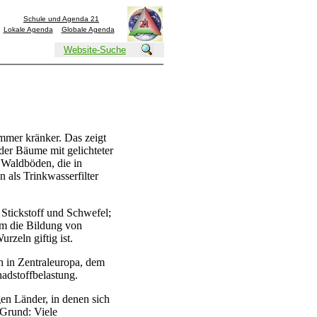
Schule und Agenda 21
Lokale Agenda
Globale Agenda
Website-Suche
mmer kränker. Das zeigt
der Bäume mit gelichteter
Waldböden, die in
 als Trinkwasserfilter
Stickstoff und Schwefel;
m die Bildung von
rzeln giftig ist.
h in Zentraleuropa, dem
hadstoffbelastung.
gen Länder, in denen sich
 Grund: Viele