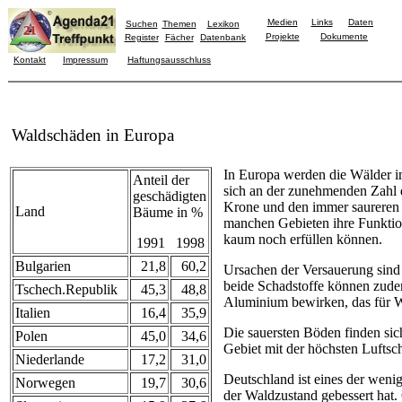
Medien
Links
Daten
Suchen
Themen
Lexikon
Projekte
Dokumente
Register
Fächer
Datenbank
Kontakt
Impressum
Haftungsausschluss
Waldschäden in Europa
In Europa werden die Wälder i
Anteil der
sich an der zunehmenden Zahl 
geschädigten
Krone und den immer saureren 
Land
Bäume in %
manchen Gebieten ihre Funktion
kaum noch erfüllen können.
1991 1998
Bulgarien
21,8
60,2
Ursachen der Versauerung sind 
beide Schadstoffe können zude
Tschech.Republik
45,3
48,8
Aluminium bewirken, das für Wu
Italien
16,4
35,9
Die sauersten Böden finden sic
Polen
45,0
34,6
Gebiet mit der höchsten Luftsc
Niederlande
17,2
31,0
Deutschland ist eines der weni
Norwegen
19,7
30,6
der Waldzustand gebessert hat.