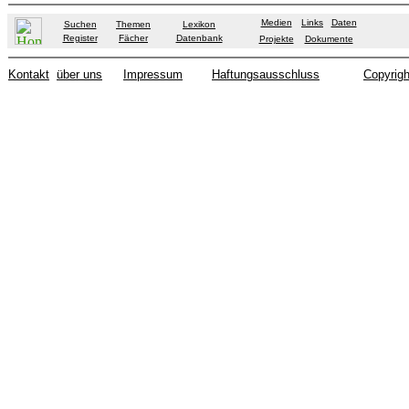
Medien
Links
Daten
Suchen
Themen
Lexikon
Register
Fächer
Datenbank
Projekte
Dokumente
Kontakt
über uns
Impressum
Haftungsausschluss
Copyrigh