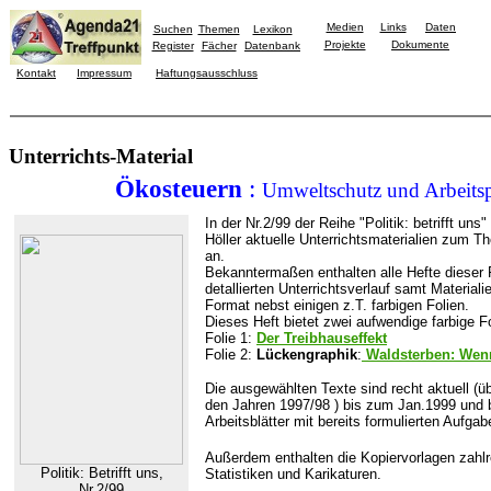
Medien
Links
Daten
Suchen
Themen
Lexikon
Projekte
Dokumente
Register
Fächer
Datenbank
Kontakt
Impressum
Haftungsausschluss
Unterrichts-Material
Ökosteuern
:
Umweltschutz und Arbeitsp
In der Nr.2/99 der Reihe "Politik: betrifft uns
Höller aktuelle Unterrichtsmaterialien zum 
an.
Bekanntermaßen enthalten alle Hefte dieser R
detallierten Unterrichtsverlauf samt Material
Format nebst einigen z.T. farbigen Folien.
Dieses Heft bietet zwei aufwendige farbige Fo
Folie 1:
Der Treibhauseffekt
Folie 2:
Lückengraphik
:
Waldsterben: Wenn 
Die ausgewählten Texte sind recht aktuell (
den Jahren 1997/98 ) bis zum Jan.1999 und 
Arbeitsblätter mit bereits formulierten Aufgab
Außerdem enthalten die Kopiervorlagen zahlr
Politik: Betrifft uns,
Statistiken und Karikaturen.
Nr.2/99