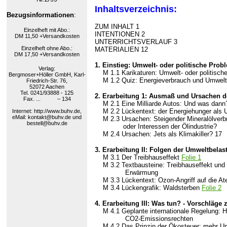
Inhaltsverzeichnis:
Bezugsinformationen
:
ZUM INHALT 1
Einzelheft mit Abo.:
INTENTIONEN 2
DM 11,50 +Versandkosten
UNTERRICHTSVERLAUF 3
Einzelheft ohne Abo.:
MATERIALIEN 12
DM 17,50 +Versandkosten
1.
Einstieg: Umwelt- oder politische Prob
Verlag:
M 1.1 Karikaturen: Umwelt- oder politisc
Bergmoser+Höller GmbH, Karl-
M 1.2 Quiz: Energieverbrauch und Umwel
Friedrich-Str. 76,
52072 Aachen
Tel. 0241/93888 - 125
2. Erarbeitung 1: Ausmaß und Ursachen 
Fax. ... – 134
M 2.1 Eine Milliarde Autos: Und was dann
M 2.2 Lückentext: der Energiehunger als 
Internet: http://www.buhv.de,
eMail: kontakt@buhv.de und
M 2.3
Ursachen: Steigender Mineralölverb
bestell@buhv.de
oder Interessen der Ölindustrie?
M 2.4
Ursachen: Jets als Klimakiller? 17
3. Erarbeitung II: Folgen der Umweltbelas
M 3.1 Der Treibhauseffekt
Folie 1
M 3.2
Textbausteine: Treibhauseffekt und 
Erwärmung
M 3.3
Lückentext: Ozon-Angriff auf die 
M 3.4
Lückengrafik: Waldsterben
Folie 2
4. Erarbeitung III: Was tun? - Vorschläge
M 4.1 Geplante internationale Regelung: H
CO2-Emissionsrechten
M 4.2
Das Prinzip der Ökosteuer: mehr U