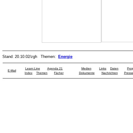
Stand:
20.10.02
/zgh
Themen:
Energie
Learn:Line
Agenda 21
Medien
Links
Daten
Proj
E-Mail
Index
Themen
Fächer
Dokumente
Nachrichten
Presse