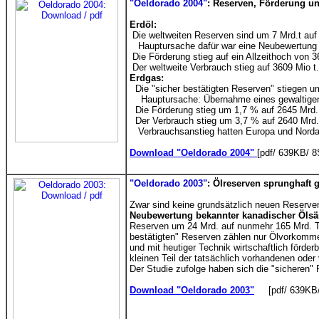
"Oeldorado 2004"
: Reserven, Förderung u
Erdöl:
Die weltweiten Reserven sind um 7 Mrd.t auf 
Hauptursache dafür war eine Neubewertung d
Die Förderung stieg auf ein Allzeithoch von 3
Der weltweite Verbrauch stieg auf 3609 Mio t.
Erdgas:
Die "sicher bestätigten Reserven" stiegen u
Hauptursache: Übernahme eines gewaltigen 
Die Förderung stieg um 1,7 % auf 2645 Mrd.
Der Verbrauch stieg um 3,7 % auf 2640 Mrd.
Verbrauchsanstieg hatten Europa und Nordam
Download "Oeldorado 2004"
[pdf/ 639KB/ 
"Oeldorado 2003"
: Ölreserven sprunghaft 
Zwar sind keine grundsätzlich neuen Reserve
Neubewertung bekannter kanadischer Öls
Reserven um 24 Mrd. auf nunmehr 165 Mrd. T
bestätigten" Reserven zählen nur Ölvorkomme
und mit heutiger Technik wirtschaftlich förder
kleinen Teil der tatsächlich vorhandenen oder
Der Studie zufolge haben sich die "sicheren" 
Download "Oeldorado 2003"
[pdf/ 639KB/