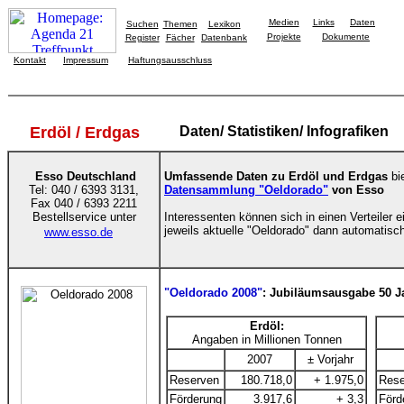
Medien
Links
Daten
Suchen
Themen
Lexikon
Projekte
Dokumente
Register
Fächer
Datenbank
Kontakt
Impressum
Haftungsausschluss
Erdöl / Erdgas
Daten/ Statistiken/ Infografiken
Esso Deutschland
Umfassende Daten zu Erdöl und Erdgas
bi
Tel: 040 / 6393 3131,
Datensammlung "Oeldorado"
von Esso
Fax 040 / 6393 2211
Bestellservice unter
Interessenten können sich in einen Verteiler 
jeweils aktuelle "Oeldorado" dann automatisc
www.esso.de
"Oeldorado 2008"
: Jubiläumsausgabe 50 J
Erdöl:
Angaben in Millionen Tonnen
2007
± Vorjahr
Reserven
180.718,0
+ 1.975,0
Rese
Förderung
3.917,6
+ 3,3
Förd