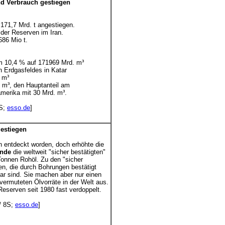
nd Verbrauch gestiegen
171,7 Mrd. t angestiegen.
er Reserven im Iran.
686 Mio t.
m 10,4 % auf 171969 Mrd. m³
Erdgasfeldes in Katar
 m³
 m³, den Hauptanteil am
erika mit 30 Mrd. m³.
8S;
esso.de
]
gestiegen
n entdeckt worden, doch erhöhte die
ände
die weltweit "sicher bestätigten"
onnen Rohöl. Zu den "sicher
n, die durch Bohrungen bestätigt
bar sind. Sie machen aber nur einen
 vermuteten Ölvorräte in der Welt aus.
Reserven seit 1980 fast verdoppelt.
 8S;
esso.de
]