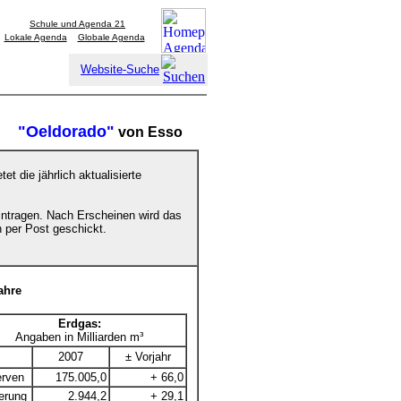
Schule und Agenda 21
Lokale Agenda
Globale Agenda
Website-Suche
"Oeldorado"
von Esso
etet die jährlich aktualisierte
eintragen. Nach Erscheinen wird das
h per Post geschickt.
ahre
Erdgas:
Angaben in Milliarden m³
2007
± Vorjahr
rven
175.005,0
+ 66,0
erung
2.944,2
+ 29,1