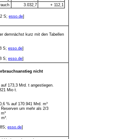
rauch
3.032,7
+ 112,1
12 S;
esso.de
]
er demnächst kurz mit den Tabellen
8 S;
esso.de
]
8 S;
esso.de
]
erbrauchsanstieg nicht
auf 173,3 Mrd. t angestiegen.
821 Mio t.
 0,6 % auf 170.941 Mrd. m³
 Reserven um mehr als 2/3
 m³
 m³.
 8S;
esso.de
]