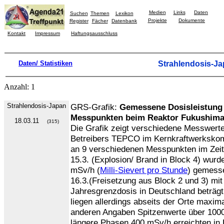
Medien
Links
Daten
Suchen
Themen
Lexikon
Projekte
Dokumente
Register
Fächer
Datenbank
Kontakt
Impressum
Haftungsausschluss
Daten/ Statistiken
Strahlendosis-J
Anzahl: 1
Strahlendosis-Japan
GRS-Grafik:
Gemessene Dosisleistung
Messpunkten beim Reaktor Fukushima 
18.03.11
(315)
Die Grafik zeigt verschiedene Messwer
Betreibers TEPCO im Kernkraftwerkskom
an 9 verschiedenen Messpunkten im Zei
15.3. (Explosion/ Brand in Block 4) wurd
mSv/h (
Milli-Sievert pro Stunde
) gemesse
16.3.(Freisetzung aus Block 2 und 3) mi
Jahresgrenzdosis in Deutschland beträg
liegen allerdings abseits der Orte maxima
anderen Angaben Spitzenwerte über 100
längere Phasen 400 mSv/h erreichten in