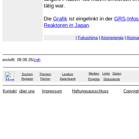
tätig war.
Die
Grafik
ist eingelinkt in der
GRS-Infoss
Reaktoren in Japan
.
|
Fukushima
|
Atomenergie
|
Atomau
erstellt: 08.08.26/
zgh
Medien
Links
Daten
Suchen
Themen
Lexikon
Register
Fächer
Datenbank
Projekte
Dokumente
Kontakt
über uns
Impressum
Haftungsausschluss
Copyrigh