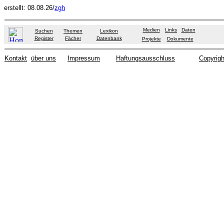
erstellt: 08.08.26/
zgh
Medien
Links
Daten
Suchen
Themen
Lexikon
Register
Fächer
Datenbank
Projekte
Dokumente
Kontakt
über uns
Impressum
Haftungsausschluss
Copyrigh