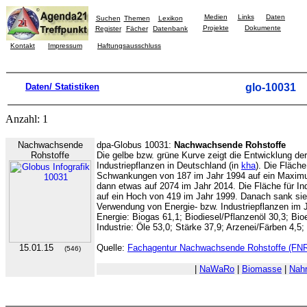
Medien
Links
Daten
Suchen
Themen
Lexikon
Projekte
Dokumente
Register
Fächer
Datenbank
Kontakt
Impressum
Haftungsausschluss
Daten/ Statistiken
glo-10031
Anzahl: 1
Nachwachsende
dpa-Globus 10031:
Nachwachsende Rohstoffe
Rohstoffe
Die gelbe bzw. grüne Kurve zeigt die Entwicklung de
Industriepflanzen in Deutschland (in
kha
). Die Fläche
Schwankungen von 187 im Jahr 1994 auf ein Maximu
dann etwas auf 2074 im Jahr 2014. Die Fläche für In
auf ein Hoch von 419 im Jahr 1999. Danach sank sie 
Verwendung von Energie- bzw. Industriepflanzen im Ja
Energie: Biogas 61,1; Biodiesel/Pflanzenöl 30,3; Bioe
Industrie: Öle 53,0; Stärke 37,9; Arzenei/Färben 4,5;
15.01.15
Quelle:
Fachagentur Nachwachsende Rohstoffe (FN
(546)
|
NaWaRo
|
Biomasse
|
Nah