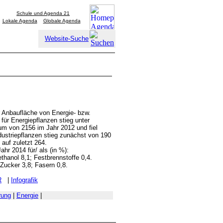
Schule und Agenda 21
Lokale Agenda
Globale Agenda
Website-Suche
r Anbaufläche von Energie- bzw.
 für Energiepflanzen stieg unter
m von 2156 im Jahr 2012 und fiel
dustriepflanzen stieg zunächst von 190
auf zuletzt 264.
hr 2014 für/ als (in %):
thanol 8,1; Festbrennstoffe 0,4.
 Zucker 3,8; Fasern 0,8.
R
|
Infografik
rung
|
Energie
|