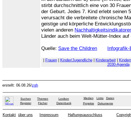
stirbt durchschnittlich eine von 30 Frau
der Geburt. Jedes 7. Kind erlebt seinen 
verursacht die verbreitete chronische 
geistige und körperliche Entwicklungsstö
vielen anderen
Nachhaltigkeitsindikatore
Länder auch beim Welt-Mütter-Index auf 
Quelle:
Save the Children
Infografik
|
Frauen
|
Kinder/Jugendliche
|
Kinderarbeit
|
Kinder
2030-Agenda
erstellt: 06.08.26/
zgh
Medien
Links
Daten
Suchen
Themen
Lexikon
Register
Fächer
Datenbank
Projekte
Dokumente
Kontakt
über uns
Impressum
Haftungsausschluss
Copyrigh