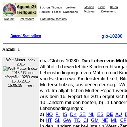
Medien
Links
Daten
Suchen
Themen
Lexikon
Projekte
Dokumente
Register
Fächer
Datenbank
Kontakt
Impressum
Haftungsausschluss
Daten/ Statistiken
glo-10280
Anzahl: 1
Welt-Mütter-Index
dpa-Globus 10280:
Das Leben von Mütt
2015
Alljährlich bewertet die Kinderrechtsorga
Lebensbedingungen von Müttern und Kin
von Faktoren wie Kindersterblichkeit, Bi
Mutterschutzes, aus denen der sog. "Wel
15.05.15
(695)
wird. Im alljährlichen Mütter-Report werd
Aus dem 16. Report für 2015 ergibt sich 
10 Ländern mit den besten, b) 11 Länder
Lebensbedingungen:
a)
NO
FI
IS
DK
SE
NL
ES
DE
AU
b)
HT
SL
GW
TD
CI
GM
NE
ML
CF
In den Ländern der b)-Liste (in West,-Zent