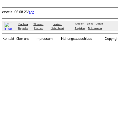
erstellt: 06.08.26/
zgh
Medien
Links
Daten
Suchen
Themen
Lexikon
Register
Fächer
Datenbank
Projekte
Dokumente
Kontakt
über uns
Impressum
Haftungsausschluss
Copyrigh