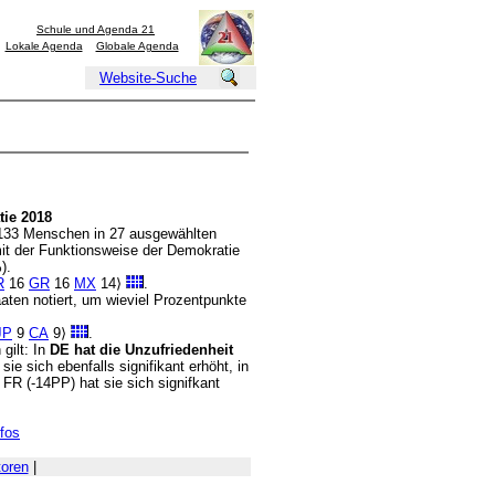
Schule und Agenda 21
Lokale Agenda
Globale Agenda
Website-Suche
tie 2018
0133 Menschen in 27 ausgewählten
mit der Funktionsweise der Demokratie
).
R
16
GR
16
MX
14⟩
.
aaten notiert, um wieviel Prozentpunkte
JP
9
CA
9⟩
.
gilt: In
DE hat die Unzufriedenheit
sie sich ebenfalls signifikant erhöht, in
n FR (-14PP) hat sie sich signifkant
nfos
toren
|