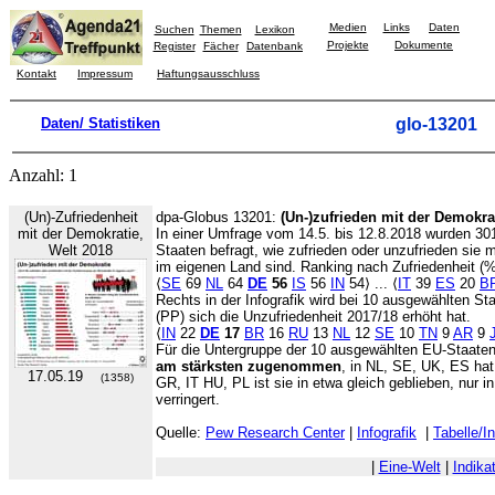
Medien
Links
Daten
Suchen
Themen
Lexikon
Projekte
Dokumente
Register
Fächer
Datenbank
Kontakt
Impressum
Haftungsausschluss
Daten/ Statistiken
glo-13201
Anzahl: 1
(Un)-Zufriedenheit
dpa-Globus 13201:
(Un-)zufrieden mit der Demokra
mit der Demokratie,
In einer Umfrage vom 14.5. bis 12.8.2018 wurden 3
Welt 2018
Staaten befragt, wie zufrieden oder unzufrieden sie 
im eigenen Land sind. Ranking nach Zufriedenheit (%
⟨
SE
69
NL
64
DE
56
IS
56
IN
54⟩ ... ⟨
IT
39
ES
20
B
Rechts in der Infografik wird bei 10 ausgewählten St
(PP) sich die Unzufriedenheit 2017/18 erhöht hat.
⟨
IN
22
DE
17
BR
16
RU
13
NL
12
SE
10
TN
9
AR
9
Für die Untergruppe der 10 ausgewählten EU-Staaten 
am stärksten zugenommen
, in NL, SE, UK, ES hat 
17.05.19
(1358)
GR, IT HU, PL ist sie in etwa gleich geblieben, nur i
verringert.
Quelle:
Pew Research Center
|
Infografik
|
Tabelle/I
|
Eine-Welt
|
Indika