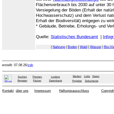
Flächenverbrauch bis 2030 auf unter 30 
Versiegelung der Böden (Erhalt der natür
Hochwasserschutz) und dem Verlust natu
Erhalt der Biodiversität) entgegen zu wir
* Gebäude, Betriebe, Erholungs- und Ver
Quelle:
Statistisches Bundesamt
|
Infogr
|
Nahrung
|
Boden
|
Wald
|
Wasser
|
Bio-Vie
erstellt: 07.08.26/
zgh
Medien
Links
Daten
Suchen
Themen
Lexikon
Register
Fächer
Datenbank
Projekte
Dokumente
Kontakt
über uns
Impressum
Haftungsausschluss
Copyrigh