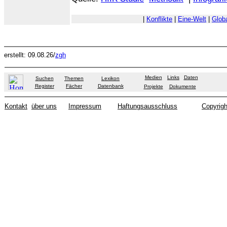
|
Konflikte
|
Eine-Welt
|
Glob
erstellt: 09.08.26/
zgh
Medien
Links
Daten
Suchen
Themen
Lexikon
Register
Fächer
Datenbank
Projekte
Dokumente
Kontakt
über uns
Impressum
Haftungsausschluss
Copyrigh