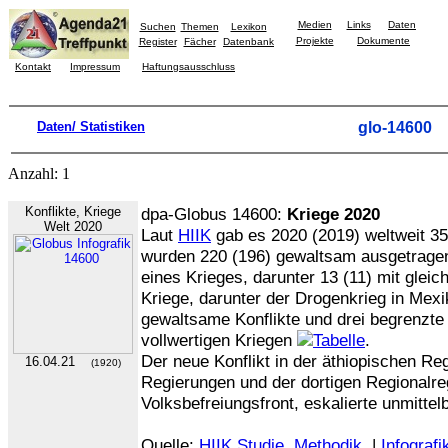
Medien
Links
Daten
Suchen
Themen
Lexikon
Projekte
Dokumente
Register
Fächer
Datenbank
Kontakt
Impressum
Haftungsausschluss
Daten/ Statistiken
glo-14600
Anzahl: 1
Konflikte, Kriege
dpa-Globus 14600:
Kriege 2020
Welt 2020
Laut
HIIK
gab es 2020 (2019) weltweit 35
wurden 220 (196) gewaltsam ausgetragen, 
eines Krieges, darunter 13 (11) mit gleic
Kriege, darunter der Drogenkrieg in Mexi
gewaltsame Konflikte und drei begrenzte 
vollwertigen Kriegen
.
Der neue Konflikt in der äthiopischen Re
16.04.21
(1920)
Regierungen und der dortigen Regionalreg
Volksbefreiungsfront, eskalierte unmittel
Quelle:
HIIK Studie
Methodik
|
Infografi