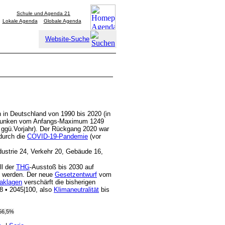
Schule und Agenda 21
Lokale Agenda
Globale Agenda
Website-Suche
 in Deutschland von 1990 bis 2020 (in
gesunken vom Anfangs-Maximum 1249
ggü.Vorjahr). Der Rückgang 2020 war
 durch die
COVID-19-Pandemie
(vor
ndustrie 24, Verkehr 20, Gebäude 16,
ll der
THG
-Ausstoß bis 2030 auf
t werden. Der neue
Gesetzentwurf
vom
aklagen
verschärft die bisherigen
8 • 2045|100, also
Klimaneutralität
bis
 56,5%