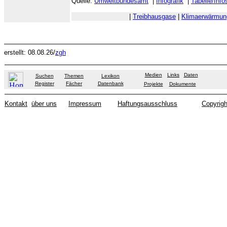
Quelle:
Umweltbundesamt
|
Infografik
|
Tabelle/Info
|
Treibhausgase
|
Klimaerwärmun
erstellt: 08.08.26/
zgh
Medien
Links
Daten
Suchen
Themen
Lexikon
Register
Fächer
Datenbank
Projekte
Dokumente
Kontakt
über uns
Impressum
Haftungsausschluss
Copyrigh