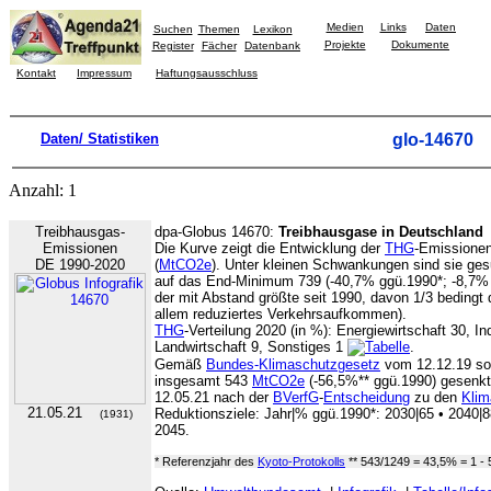
Medien
Links
Daten
Suchen
Themen
Lexikon
Projekte
Dokumente
Register
Fächer
Datenbank
Kontakt
Impressum
Haftungsausschluss
Daten/ Statistiken
glo-14670
Anzahl: 1
Treibhausgas-
dpa-Globus 14670:
Treibhausgase in Deutschland
Emissionen
Die Kurve zeigt die Entwicklung der
THG
-Emissionen
DE 1990-2020
(
MtCO2e
). Unter kleinen Schwankungen sind sie 
auf das End-Minimum 739 (-40,7% ggü.1990*; -8,7% 
der mit Abstand größte seit 1990, davon 1/3 bedingt
allem reduziertes Verkehrsaufkommen).
THG
-Verteilung 2020 (in %): Energiewirtschaft 30, I
Landwirtschaft 9, Sonstiges 1
.
Gemäß
Bundes-Klimaschutzgesetz
vom 12.12.19 so
insgesamt 543
MtCO2e
(-56,5%** ggü.1990) gesenk
12.05.21 nach der
BVerfG
-
Entscheidung
zu den
Klim
21.05.21
Reduktionsziele: Jahr|% ggü.1990*: 2030|65 • 2040|8
(1931)
2045.
* Referenzjahr des
Kyoto-Protokolls
** 543/1249 = 43,5% = 1 -