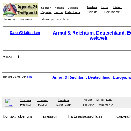
Medien
Links
Daten
Suchen
Themen
Lexikon
Projekte
Dokumente
Register
Fächer
Datenbank
Kontakt
Impressum
Haftungsausschluss
Daten/Statistiken
Armut & Reichtum: Deutschland, E
weltweit
Anzahl: 0
erstellt: 08.08.26/
zgh
Armut & Reichtum: Deutschland, Europa, w
Medien
Links
Daten
Suchen
Themen
Lexikon
Register
Fächer
Datenbank
Projekte
Dokumente
Kontakt
über uns
Impressum
Haftungsausschluss
Copyrigh