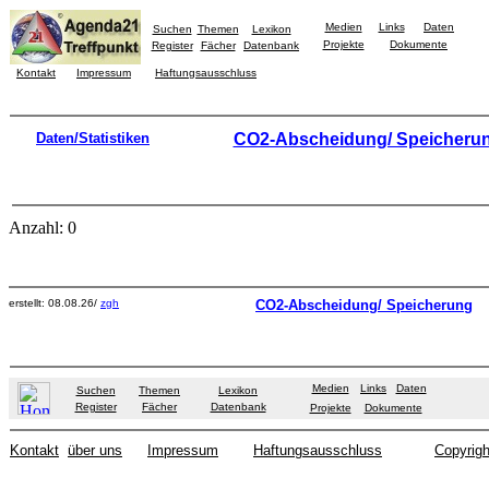
Medien
Links
Daten
Suchen
Themen
Lexikon
Projekte
Dokumente
Register
Fächer
Datenbank
Kontakt
Impressum
Haftungsausschluss
Daten/Statistiken
CO2-Abscheidung/ Speicheru
Anzahl: 0
erstellt: 08.08.26/
zgh
CO2-Abscheidung/ Speicherung
Medien
Links
Daten
Suchen
Themen
Lexikon
Register
Fächer
Datenbank
Projekte
Dokumente
Kontakt
über uns
Impressum
Haftungsausschluss
Copyrigh