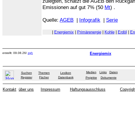
zulegten, schätzt die AGEB den Rückgan
Emissionen auf gut 7% (50
Mt
) .
Quelle:
AGEB
|
Infografik
|
Serie
|
Energiemix
|
Primärenergie
|
Kohle
|
Erdöl
|
Er
erstellt: 09.08.26/
zgh
Energiemix
Medien
Links
Daten
Suchen
Themen
Lexikon
Register
Fächer
Datenbank
Projekte
Dokumente
Kontakt
über uns
Impressum
Haftungsausschluss
Copyrigh