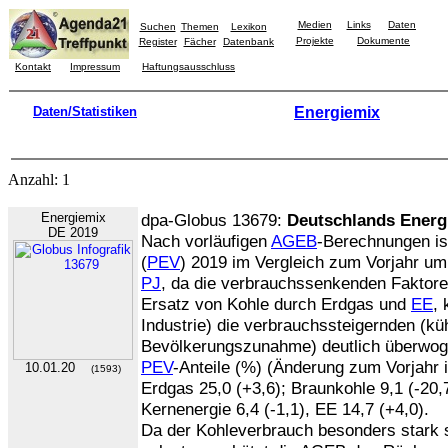
Medien
Links
Daten
Suchen
Themen
Lexikon
Projekte
Dokumente
Register
Fächer
Datenbank
Kontakt
Impressum
Haftungsausschluss
Daten/Statistiken
Energiemix
Anzahl: 1
Energiemix
dpa-Globus 13679:
Deutschlands Energ
DE 2019
Nach vorläufigen
AGEB
-Berechnungen is
(
PEV
) 2019 im Vergleich zum Vorjahr u
PJ
, da die verbrauchssenkenden Faktoren
Ersatz von Kohle durch Erdgas und
EE
,
Industrie) die verbrauchssteigernden (kü
Bevölkerungszunahme) deutlich überwog
PEV
-Anteile (%) (Änderung zum Vorjahr i
10.01.20
(1593)
Erdgas 25,0 (+3,6); Braunkohle 9,1 (-20,7
Kernenergie 6,4 (-1,1), EE 14,7 (+4,0).
Da der Kohleverbrauch besonders stark 