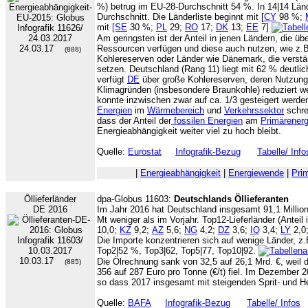
%) betrug im EU-28-Durchschnitt 54 %. In 14|14 Lände
Durchschnitt. Die Länderliste beginnt mit [
CY
98 %;
mit
[SE
30 %;
PL
29;
RO
17;
DK
13;
EE
7]
Am geringsten ist der Anteil in jenen Ländern, die ü
24.03.17
Ressourcen verfügen und diese auch nutzen, wie z.B
(888)
Kohlereserven oder Länder wie Dänemark, die verstä
setzen. Deutschland (Rang 11) liegt mit 62 % deutli
verfügt
DE
über große Kohlereserven, deren Nutzung 
Klimagründen (insbesondere Braunkohle) reduziert w
konnte inzwischen zwar auf ca. 1/3 gesteigert werde
Energien
im
Wärmebereich
und
Verkehrssektor
schre
dass der Anteil der
fossilen Energien
am
Primärenerg
Energieabhängigkeit weiter viel zu hoch bleibt.
Quelle:
Eurostat
Infografik-Bezug
Tabelle/ Info
|
Energieabhängigkeit
|
Energiewende
|
Pri
Öllieferländer
dpa-Globus 11603:
Deutschlands Öllieferanten
DE 2016
Im Jahr 2016 hat Deutschland insgesamt 91,1 Million
Mt weniger als im Vorjahr. Top12-Lieferländer (Anteil
10,0;
KZ
9,2;
AZ
5,6;
NG
4,2;
DZ
3,6;
IQ
3,4;
LY
2,0
Die Importe konzentrieren sich auf wenige Länder, z.B
Top2|52 %, Top3|62, Top5|77, Top10|92.
10.03.17
Die Ölrechnung sank von 32,5 auf 26,1 Mrd. €, weil 
(885)
356 auf 287 Euro pro Tonne (€/t) fiel. Im Dezember 20
so dass 2017 insgesamt mit steigenden Sprit- und He
Quelle:
BAFA
Infografik-Bezug
Tabelle/ Infos