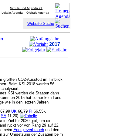
Schule und Agenda 21
Lokale Agenda
Globale Agenda
Website-Suche
en
2017
m größten CO2-Ausstoß im Hinblick
men. Beim KSI-2018 werden 56
analysiert.
ihres KSI werden die Staaten dann
bkommen 2015 hat bisher kein Land
ge wie in den letzten Jahren
67,99
UK
66,79
FI
66,55⟩.
5
SA
11,20⟩
.
in Ziel für 2030 gibt, um die
and rückt vor von Rang 29 auf 22.
rte beim
Energieverbrauch
und den
n zur Umsetzung der Zusagen beim