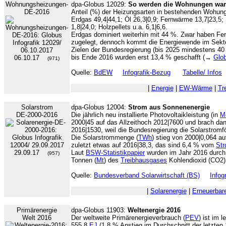
Wohnungsheizungen-
dpa-Globus 12029:
So werden die Wohnungen wa
DE-2016
Anteil (%) der Heizungsarten in bestehenden Wohun
Erdgas 49,4|44,1; Öl 26,3|0,9; Fernwärme 13,7|23,
1,8|24,0; Holzpellets u.a. 6,1|6,6.
Erdgas dominiert weiterhin mit 44 %. Zwar haben 
zugelegt, dennoch kommt die Energiewende im Sek
Zielen der Bundesregierung (bis 2025 mindestens 4
bis Ende 2016 wurden erst 13,4 % geschafft (→
Glo
06.10.17
(971)
Quelle:
BdEW
Infografik-Bezug
Tabelle/ Infos
|
Energie
|
EW-Wärme
|
Tr
Solarstrom
dpa-Globus 12004:
Strom aus Sonnenenergie
DE-2000-2016
Die jährlich neu installierte Photovoltaikleistung (in
M
2000|45 auf das Allzeithoch 2012|7600 und brach dan
2016|1530, weil die Bundesregierung die Solarstromfö
Die Solarstrommenge (
TWh
) stieg von 2000|0,064 a
zuletzt etwas auf 2016|38,3, das sind 6,4 % vom
Str
29.09.17
Laut
BSW-Statistikpapier
wurden im Jahr 2016 durch 
(957)
Tonnen (
Mt
) des
Treibhausgases
Kohlendioxid (CO2) 
Quelle:
Bundesverband Solarwirtschaft (BS)
Infog
|
Solarenergie
|
Erneuerbar
Primärenergie
dpa-Globus 11903:
Weltenergie 2016
Welt 2016
Der weltweite Primärenergieverbrauch (
PEV
) ist im 
555,8
EJ
(1,8 % Anstieg im Durchschnitt der letzten 