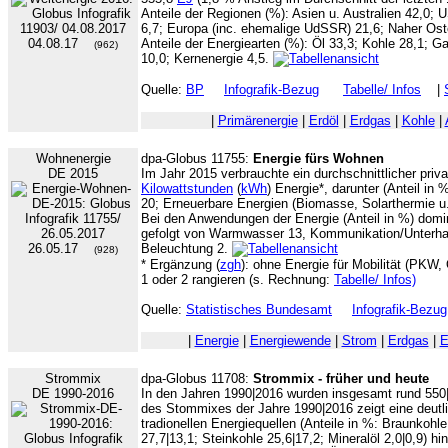
Anteile der Regionen (%): Asien u. Australien 42,0;
6,7; Europa (inc. ehemalige UdSSR) 21,6; Naher Oste
04.08.17
Anteile der Energiearten (%): Öl 33,3; Kohle 28,1; G
(962)
10,0; Kernenergie 4,5.
Quelle:
BP
Infografik-Bezug
Tabelle/ Infos
|
|
Primärenergie
|
Erdöl
|
Erdgas
|
Kohle
|
Wohnenergie
dpa-Globus 11755:
Energie fürs Wohnen
DE 2015
Im Jahr 2015 verbrauchte ein durchschnittlicher priv
Kilowattstunden
(
kWh
) Energie*, darunter (Anteil in
20; Erneuerbare Energien (Biomasse, Solarthermie u
Bei den Anwendungen der Energie (Anteil in %) domi
gefolgt von Warmwasser 13, Kommunikation/Unterha
26.05.17
Beleuchtung 2.
(928)
* Ergänzung (
zgh
): ohne Energie für Mobilität (PKW
1 oder 2 rangieren (s. Rechnung:
Tabelle/ Infos)
Quelle:
Statistisches Bundesamt
Infografik-Bezug
|
Energie
|
Energiewende
|
Strom
|
Erdgas
|
E
Strommix
dpa-Globus 11708:
Strommix - früher und heute
DE 1990-2016
In den Jahren 1990|2016 wurden insgesamt rund 55
des Stommixes der Jahre 1990|2016 zeigt eine deut
tradionellen Energiequellen (Anteile in %: Braunkohle
27,7|13,1; Steinkohle 25,6|17,2; Mineralöl 2,0|0,9) h