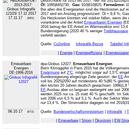
Deutschland für 2013 bis 2017, hier nur 2013|2016|2
Öl:
1085|665|730;
Gas:
910|810|825;
Fernwärme:
1
Bei allen drei Energiearten sind die Heizkosten auf e
2017 wird ein Anstieg prognostiziert: Öl + 9,8 %; G
17.11.17
Die Heizkosten könnten viel stärker fallen, wenn di
(985)
vorankäme und der Anteil
Erneuerbaren Energien
(EE
2016 betrug der EE-Anteil im Wärmesektor erst 13,
Bundesregierung (2020 40 % weniger
Treibhausgase
verfehlt werden.
Quelle:
Co2online
Infografik-Bezug
Tabelle/ In
|
Energie
|
Energieeffizienz
|
Energiespare
Erneuerbare
dpa-Globus 12027:
Erneuerbare Energien
Energien
Beim Klimagipfel in Paris 2015 hat die Völkergemei
DE-1996-2016
Erwärmung
auf
2°C
, möglichst sogar auf 1,5°C einge
Bundesregierung ehrgeizige Ziele gesetzt: der
EE
-An
soll bis 2025|2050 auf mindestens 40 %|80 % gesteige
den letzten 20 Jahren deutlich gewachsen: 1996|1,8
EE
-Ausbau aber so langsam weitergeht wie seit 2006
werden 2025 nur ca. 25 statt 40 % geschafft. Im Sek
seit 2006 von 6,5 % auf 5,1 %. Auch der Sektor Wär
nur 13,4 %. Der Stromsektor dagegen ist mit 2016|
06.10.17
Quelle:
Bundeswirtschaftsministerium
|
Infografik
|
T
(972)
|
Erneuerbare
|
Strom
|
Ökostrom
|
EW-Str