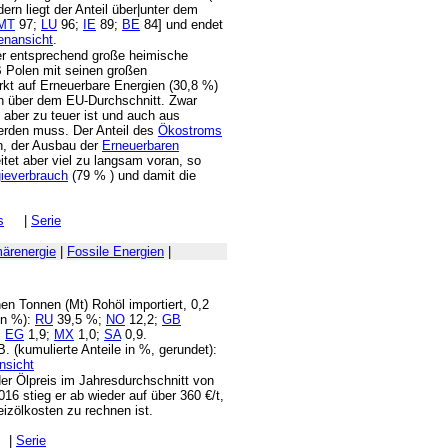
rn liegt der Anteil über|unter dem
MT
97;
LU
96;
IE
89;
BE
84] und endet
.
ber entsprechend große heimische
 Polen mit seinen großen
rkt auf Erneuerbare Energien (30,8 %)
ch über dem EU-Durchschnitt. Zwar
aber zu teuer ist und auch aus
erden muss. Der Anteil des
Ökostroms
n, der Ausbau der
Erneuerbaren
itet aber viel zu langsam voran, so
ieverbrauch
(79 % ) und damit die
s
|
Serie
märenergie
|
Fossile Energien
|
en Tonnen (Mt) Rohöl importiert, 0,2
 in %):
RU
39,5 %;
NO
12,2;
GB
;
EG
1,9;
MX
1,0;
SA
0,9.
. (kumulierte Anteile in %, gerundet):
der Ölpreis im Jahresdurchschnitt von
16 stieg er ab wieder auf über 360 €/t,
izölkosten zu rechnen ist.
|
Serie