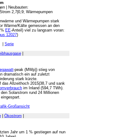
rm
gen | Neubauten:
5; Strom 2,7|0,9; Wärmepumpen
Fernwärme und Wärmepumpen stark
tor Wärme/Kälte gemessen an den
0 %
EE
-Anteil) viel zu langsam voran:
bus 12027
)
|
Serie
eibhausgase
|
egawatt
-peak (MWp)) stieg von
n dramatisch ein auf zuletzt
rderung stark kürzte.
uf das Allzeithoch 2015|38,7 und sank
omverbrauch
im Inland (594,7 TWh).
den Solarstrom rund 24 Millionen
eingespart.
rafik-Großansicht
e
|
Ökostrom
|
letzten Jahr um 1 % gestiegen auf nun
10 Jahre).