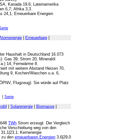
 USA, Kanada 19,6; Lateinamerika
n 6,7; Afrika 3,3.
as 24,1; Erneuerbare Energien
Serie
Atomenergie
|
Erneuerbare
|
ater Haushalt in Deutschland 16.073
 %): Gas 39; Strom 20; Mineralöl
.a.) 14; Fernwärme 8.
niert mit weitem Abstand Heizen 70,
ltung 9, Kochen/Waschen u.a. 6,
, ÖPNV, Flugzeug): Sie würde auf Platz
|
Serie
rdöl
|
Solarenergie
|
Biomasse
|
0|648
TWh
Strom erzeugt. Der Vergleich
liche Verschiebung weg von den
 31,1|23,1; Kernenergie
in zu den
erneuerbaren Energien
3,6|29,0