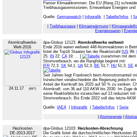
Pariser Klimaabkommen. Die EU (Rang 21) schneidet
Treibhausgasemissionen, Erneuerbare Energien und 
Quelle:
Germanwatch
|
Infografik
|
Tabelle/Infos
|
Se
|
Treibhausgase
|
Klimaerwärmung
|
Klimawandelfo
Energiesparen
|
Energie
Atomkraftwerke-
dpa-Globus 12123:
Atomkraftwerke weltweit
Welt-2016
Ende 2016 waren weltweit 448 Atomreaktoren in Betri
listet die Top16 Staaten bei der Reaktorzahl [
US
99;
25;
IN
22;
CA
19; ... ]
zusammen mit dem A
Stromverbrauch, wo die Rangfolge beginnt mit:
[
FR
72,3;
SK
54,1;
UA
52,3;
BE
51,7;
HU
51,3;
SE
4
.
Seit Jahren liegt Frankreich beim Atomstromanteil m
Inzwischen verabschiedete die Regierung jedoch ein
Anteil der Kernkraft bis 2025 auf 50 % zu senken. C
24.11.17
Atomkraft: von 36 auf 110 AKW bis 2030. Im Zuge 
(987)
seine Reaktorblöcke inzwischen auf 13 reduziert mi
Stromverbrauch. Bis Ende 2022 soll das letzte AKW
Quelle:
IAEA
|
Infografik
|
Tabelle/Infos
|
Serie
|
Atomenergie
|
Atoma
Heizkosten
dpa-Globus 12103:
Heizkosten-Abrechnung
DE-2013-2017
Die Grafik listet die durchschnittlichen Heizkosten (