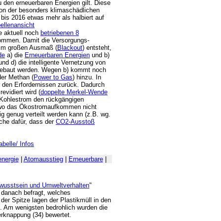
 den erneuerbaren Energien gilt. Diese
 von der besonders klimaschädlichen
is 2016 etwas mehr als halbiert auf
e aktuell noch
betriebenen 8
ommen. Damit die Versorgungs-
l im großen Ausmaß (
Blackout
) entsteht,
de
a) die
Erneuerbaren Energien
und b)
nd d) die intelligente Vernetzung von
gebaut werden. Wegen b) kommt noch
der Methan (
Power to Gas
) hinzu. In
er den Erfordernissen zurück. Dadurch
evidiert wird (
doppelte Merkel-Wende
 Kohlestrom den rückgängigen
, wo das Ökostromaufkommen nicht
ig genug verteilt werden kann (z.B. wg.
che dafür, dass der
CO2-Ausstoß
abelle/ Infos
nergie
|
Atomausstieg
|
Erneuerbare
|
usstsein und Umweltverhalten
"
danach befragt, welches
 der Spitze lagen der Plastikmüll in den
. Am wenigsten bedrohlich wurden die
rknappung (34) bewertet.