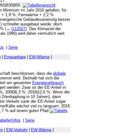
017:
055|830|950.
in Minimum im Jahr 2016 gefallen, für
as + 1,9 %; Fernwärme + 2,2 %.
e energetische Gebäudesanierung besser
) schneller ausgebaut würde: doch
4 % (→
G12027
). Das Klimaziel der
als 1990) wird daher vermutlich weit
fos
|
Serie
n
|
Erneuerbare
|
EW-Wärme
|
nschaft beschlossen, dass die
globale
bremst wird. Deshalb hat sich die
teil am gesamten
Energieverbrauch
rt werden. Zwar ist der EE-Anteil in
 %; 2006|6,3 %; 2016|12,6 %. Wenn der
 (Verdopplung in 10 Jahren), dann
tor Verkehr sank der EE-Anteil sogar
me/Kälte wächst viel zu langsam: 2016
31,7 % auf einem guten Pfad
.
abelle/Infos
|
Serie
om
|
EW-Verkehr
|
EW-Wärme
|