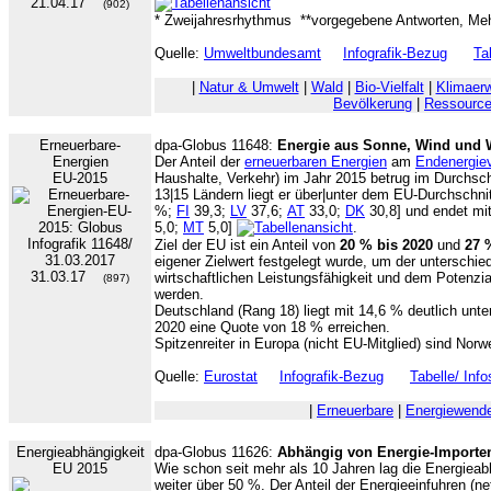
21.04.17
(902)
* Zweijahresrhythmus **vorgegebene Antworten, M
Quelle:
Umweltbundesamt
Infografik-Bezug
Ta
|
Natur & Umwelt
|
Wald
|
Bio-Vielfalt
|
Klimaer
Bevölkerung
|
Ressource
Erneuerbare-
dpa-Globus 11648:
Energie aus Sonne, Wind und 
Energien
Der Anteil der
erneuerbaren Energien
am
Endenergie
EU-2015
Haushalte, Verkehr) im Jahr 2015 betrug im Durchsch
13|15 Ländern liegt er über|unter dem EU-Durchschnitt
%;
FI
39,3;
LV
37,6;
AT
33,0;
DK
30,8] und endet mit
5,0;
MT
5,0]
.
Ziel der EU ist ein Anteil von
20 % bis 2020
und
27 
eigener Zielwert festgelegt wurde, um der unterschie
31.03.17
wirtschaftlichen Leistungsfähigkeit und dem Potenzia
(897)
werden.
Deutschland (Rang 18) liegt mit 14,6 % deutlich unte
2020 eine Quote von 18 % erreichen.
Spitzenreiter in Europa (nicht EU-Mitglied) sind Nor
Quelle:
Eurostat
Infografik-Bezug
Tabelle/ Info
|
Erneuerbare
|
Energiewend
Energieabhängigkeit
dpa-Globus 11626:
Abhängig von Energie-Importe
EU 2015
Wie schon seit mehr als 10 Jahren lag die Energieab
weiter über 50 %. Der Anteil der Energieeinfuhren (n