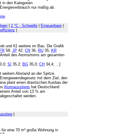
 in den Kategorien
Energieverbrauch nur mäßig ab.
rie
lgen
|
2 °C - Schwelle
|
Erneuerbare
|
effizienz
|
eb und 61 weitere im Bau. Die Grafik
FR
58;
JP
42;
CN
36;
RU
35;
KR
nteil des Atomstroms am gesamten
0,0;
SI
35,2;
BG
35,0;
CH
34,4; ...]
it weitem Abstand an der Spitze.
 Energiewendegesetz mit dem Ziel, den
hina plant einen drastischen Ausbau der
des
Atomausstiegs
hat Deutschland
t einem Anteil von 13 % am
 abgeschaltet werden.
usstieg
|
€) für eine 70 m² große Wohnung in