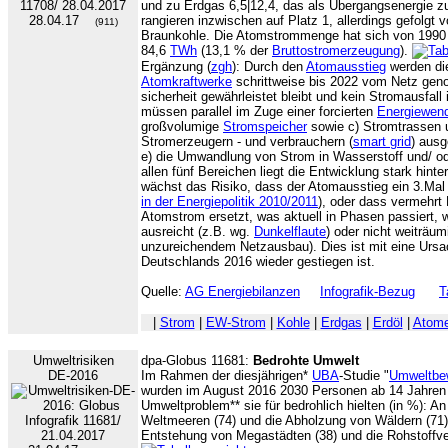
und zu Erdgas 6,5|12,4, das als Übergangsenergie zu
28.04.17
rangieren inzwischen auf Platz 1, allerdings gefolgt
(911)
Braunkohle. Die Atomstrommenge hat sich von 1990 b
84,6
TWh
(13,1 % der
Bruttostromerzeugung
).
Ergänzung (
zgh
): Durch den
Atomausstieg
werden di
Atomkraftwerke
schrittweise bis 2022 vom Netz gen
sicherheit gewährleistet bleibt und kein Stromausfal
müssen parallel im Zuge einer forcierten
Energiewen
großvolumige
Stromspeicher
sowie c) Stromtrassen u
Stromerzeugern - und verbrauchern (
smart grid
) aus
e) die Umwandlung von Strom in Wasserstoff und/ o
allen fünf Bereichen liegt die Entwicklung stark hint
wächst das Risiko, dass der Atomausstieg ein 3.Mal r
in der Energiepolitik 2010/2011
), oder dass vermehrt
Atomstrom ersetzt, was aktuell in Phasen passiert
ausreicht (z.B. wg.
Dunkelflaute
) oder nicht weiträum
unzureichendem Netzausbau). Dies ist mit eine Ursa
Deutschlands 2016 wieder gestiegen ist.
Quelle:
AG Energiebilanzen
Infografik-Bezug
T
|
Strom
|
EW-Strom
|
Kohle
|
Erdgas
|
Erdöl
|
Atome
Umweltrisiken
dpa-Globus 11681:
Bedrohte Umwelt
DE-2016
Im Rahmen der diesjährigen*
UBA
-Studie "
Umweltbew
wurden im August 2016 2030 Personen ab 14 Jahren 
Umweltproblem** sie für bedrohlich hielten (in %): An
Weltmeeren (74) und die Abholzung von Wäldern (71)
Entstehung von Megastädten (38) und die Rohstoffve