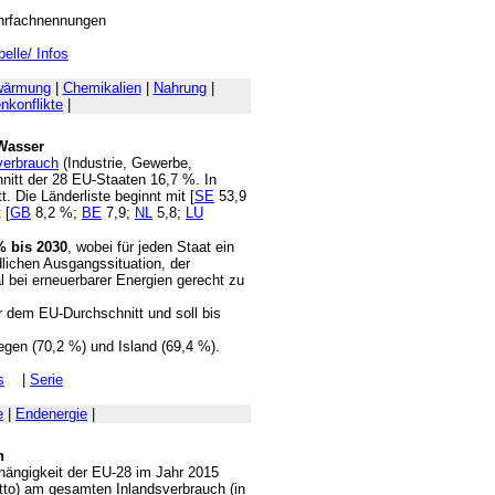
ehrfachnennungen
belle/ Infos
wärmung
|
Chemikalien
|
Nahrung
|
nkonflikte
|
Wasser
verbrauch
(Industrie, Gewerbe,
nitt der 28 EU-Staaten 16,7 %. In
. Die Länderliste beginnt mit [
SE
53,9
 [
GB
8,2 %;
BE
7,9;
NL
5,8;
LU
% bis 2030
, wobei für jeden Staat ein
dlichen Ausgangssituation, der
l bei erneuerbarer Energien gerecht zu
r dem EU-Durchschnitt und soll bis
wegen (70,2 %) und Island (69,4 %).
s
|
Serie
e
|
Endenergie
|
n
hängigkeit der EU-28 im Jahr 2015
etto) am gesamten Inlandsverbrauch (in