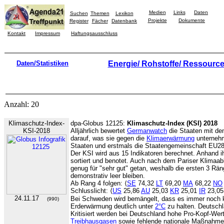
Medien
Links
Daten
Suchen
Themen
Lexikon
Projekte
Dokumente
Register
Fächer
Datenbank
Kontakt
Impressum
Haftungsausschluss
Daten/Statistiken
Energie/ Rohstoffe/ Ressourc
Anzahl: 20
Klimaschutz-Index-
dpa-Globus 12125:
Klimaschutz-Index (KSI) 2018
KSI-2018
Alljährlich bewertet
Germanwatch
die Staaten mit de
darauf, was sie gegen die
Klimaerwärmung
unterneh
Staaten und erstmals die Staatengemeinschaft EU28 
Der KSI wird aus 15 Indikatoren berechnet. Anhand 
sortiert und benotet. Auch nach dem Pariser Klimaa
genug für "sehr gut" getan, weshalb die ersten 3 Rän
demonstrativ leer bleiben.
Ab Rang 4 folgen: ⟨
SE
74,32
LT
69,20
MA
68,22
NO
Schlusslicht: ⟨
US
25,86
AU
25,03
KR
25,01
IR
23,0
24.11.17
Bei Schweden wird bemängelt, dass es immer noch ke
(990)
Erderwärmung deutlich unter
2°C
zu halten. Deutschl
Kritisiert werden bei Deutschland hohe Pro-Kopf-We
Treibhausgasen
sowie fehlende nationale Maßnahme