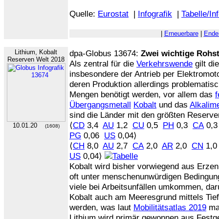
Quelle:
Eurostat
|
Infografik
|
Tabelle/In
|
Erneuerbare
|
Ende
Lithium, Kobalt
dpa-Globus 13674:
Zwei wichtige Rohst
Reserven Welt 2018
Als zentral für die
Verkehrswende
gilt di
insbesondere der Antrieb per Elektromot
deren Produktion allerdings problematis
Mengen benötigt werden, vor allem das
Übergangsmetall
Kobalt
und das
Alkalime
sind die Länder mit den größten Reserve
⟨
CD
3,4
AU
1,2
CU
0,5
PH
0,3
CA
0,
10.01.20
(1608)
PG
0,06
US
0,04⟩
⟨
CH
8,0
AU
2,7
CA
2,0
AR
2,0
CN
1,
US
0,04⟩
Kobalt wird bisher vorwiegend aus Erze
oft unter menschenunwürdigen Bedingun
viele bei Arbeitsunfällen umkommen, daru
Kobalt auch am Meeresgrund mittels Tie
werden, was laut
Mobilitätsatlas 2019
mar
Lithium wird primär gewonnen aus Festg