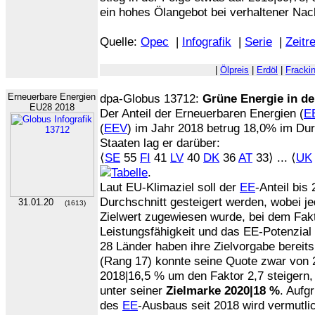
ein hohes Ölangebot bei verhaltener Nach
Quelle:
Opec
|
Infografik
|
Serie
|
Zeitr
|
Ölpreis
|
Erdöl
|
Fracki
Erneuerbare Energien
dpa-Globus 13712:
Grüne Energie in d
EU28 2018
Der Anteil der Erneuerbaren Energien (
E
(
EEV
) im Jahr 2018 betrug 18,0% im Dur
Staaten lag er darüber:
⟨
SE
55
FI
41
LV
40
DK
36
AT
33⟩ ... ⟨
UK
.
Laut EU-Klimaziel soll der
EE
-Anteil bis
Durchschnitt gesteigert werden, wobei je
31.01.20
(1613)
Zielwert zugewiesen wurde, bei dem Fakt
Leistungsfähigkeit und das EE-Potenzial 
28 Länder haben ihre Zielvorgabe bereits
(Rang 17) konnte seine Quote zwar von 2
2018|16,5 % um den Faktor 2,7 steigern
unter seiner
Zielmarke 2020|18 %
. Aufg
des
EE
-Ausbaus seit 2018 wird vermutlic