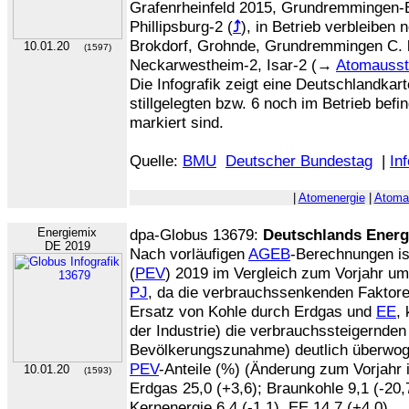
Grafenrheinfeld 2015, Grundremmingen-
Phillipsburg-2 (
⤴
), in Betrieb verbleiben 
Brokdorf, Grohnde, Grundremmingen C.
10.01.20
(1597)
Neckarwestheim-2, Isar-2 (→
Atomausst
Die Infografik zeigt eine Deutschlandkart
stillgelegten bzw. 6 noch im Betrieb bef
markiert sind.
Quelle:
BMU
Deutscher Bundestag
|
Inf
|
Atomenergie
|
Atoma
Energiemix
dpa-Globus 13679:
Deutschlands Energ
DE 2019
Nach vorläufigen
AGEB
-Berechnungen is
(
PEV
) 2019 im Vergleich zum Vorjahr u
PJ
, da die verbrauchssenkenden Faktore
Ersatz von Kohle durch Erdgas und
EE
,
der Industrie) die verbrauchssteigernden
Bevölkerungszunahme) deutlich überwog
PEV
-Anteile (%) (Änderung zum Vorjahr i
10.01.20
(1593)
Erdgas 25,0 (+3,6); Braunkohle 9,1 (-20,7
Kernenergie 6,4 (-1,1), EE 14,7 (+4,0).