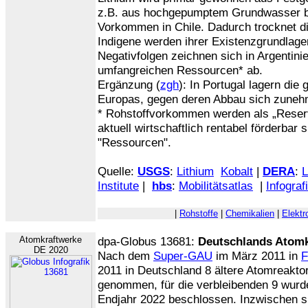
z.B. aus hochgepumptem Grundwasser be
Vorkommen in Chile. Dadurch trocknet d
Indigene werden ihrer Existenzgrundlage
Negativfolgen zeichnen sich in Argentinie
umfangreichen Ressourcen* ab.
Ergänzung (
zgh
): In Portugal lagern di
Europas, gegen deren Abbau sich zunehm
* Rohstoffvorkommen werden als „Reserve
aktuell wirtschaftlich rentabel förderbar s
"Ressourcen".
Quelle:
USGS
:
Lithium
Kobalt
|
DERA
:
L
Institute
|
hbs
:
Mobilitätsatlas
|
Infograf
|
Rohstoffe
|
Chemikalien
|
Elektr
Atomkraftwerke
dpa-Globus 13681:
Deutschlands Atomk
DE 2020
Nach dem
Super-GAU
im März 2011 in
F
2011 in Deutschland 8 ältere Atomreakto
genommen, für die verbleibenden 9 wurd
Endjahr 2022 beschlossen. Inzwischen s