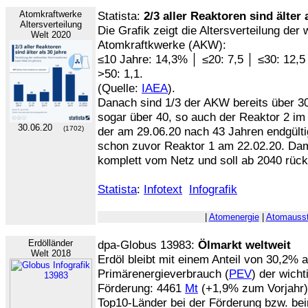
Atomkraftwerke
Statista:
2/3 aller Reaktoren sind älter 
Altersverteilung
Die Grafik zeigt die Altersverteilung der 
Welt 2020
Atomkraftkwerke (AKW):
≤10 Jahre: 14,3% │ ≤20: 7,5 │ ≤30: 12,5
>50: 1,1.
(Quelle:
IAEA
).
Danach sind 1/3 der AKW bereits über 30
sogar über 40, so auch der Reaktor 2 i
30.06.20
(1702)
der am 29.06.20 nach 43 Jahren endgülti
schon zuvor Reaktor 1 am 22.02.20. Da
komplett vom Netz und soll ab 2040 rüc
Statista
:
Infotext
Infografik
|
Atomenergie
|
Atomausst
Erdölländer
dpa-Globus 13983:
Ölmarkt weltweit
Welt 2018
Erdöl bleibt mit einem Anteil von 30,2% 
Primärenergieverbrauch (
PEV
) der wicht
Förderung: 4461
Mt
(+1,9% zum Vorjahr)
Top10-Länder bei der Förderung bzw. be