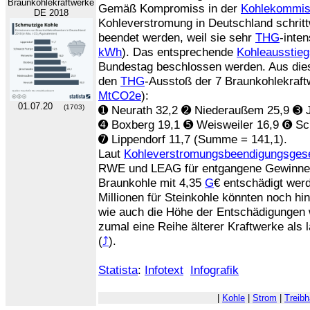
Braunkohlekraftwerke
Gemäß Kompromiss in der
Kohlekommis
DE 2018
Kohleverstromung in Deutschland schritt
beendet werden, weil sie sehr
THG
-inten
kWh
). Das entsprechende
Kohleausstie
Bundestag beschlossen werden. Aus dies
den
THG
-Ausstoß der 7 Braunkohlekraft
MtCO2e
):
01.07.20
(1703)
➊ Neurath 32,2 ➋ Niederaußem 25,9 ➌ 
➍ Boxberg 19,1 ➎ Weisweiler 16,9 ➏ S
➐ Lippendorf 11,7 (Summe = 141,1).
Laut
Kohleverstromungsbeendigungsges
RWE und LEAG für entgangene Gewinne 
Braunkohle mit 4,35
G
€ entschädigt wer
Millionen für Steinkohle könnten noch h
wie auch die Höhe der Entschädigungen we
zumal eine Reihe älterer Kraftwerke als 
(
⤴
).
Statista
:
Infotext
Infografik
|
Kohle
|
Strom
|
Treib