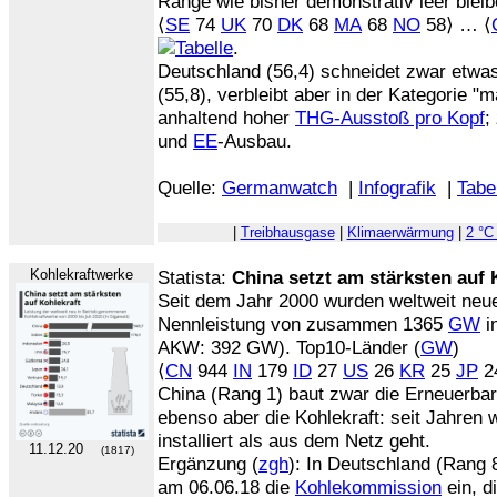
Ränge wie bisher demonstrativ leer bleib
⟨
SE
74
UK
70
DK
68
MA
68
NO
58⟩ … ⟨
.
Deutschland (56,4) schneidet zwar etwas
(55,8), verbleibt aber in der Kategorie "
anhaltend hoher
THG-Ausstoß pro Kopf
;
und
EE
-Ausbau.
Quelle:
Germanwatch
|
Infografik
|
Tabe
|
Treibhausgase
|
Klimaerwärmung
|
2 °C
Kohlekraftwerke
Statista:
China setzt am stärksten auf 
Seit dem Jahr 2000 wurden weltweit neue
Nennleistung von zusammen 1365
GW
in
AKW: 392 GW). Top10-Länder (
GW
)
⟨
CN
944
IN
179
ID
27
US
26
KR
25
JP
2
China (Rang 1) baut zwar die Erneuerbar
ebenso aber die Kohlekraft: seit Jahren 
installiert als aus dem Netz geht.
11.12.20
(1817)
Ergänzung (
zgh
): In Deutschland (Rang 
am 06.06.18 die
Kohlekommission
ein, d