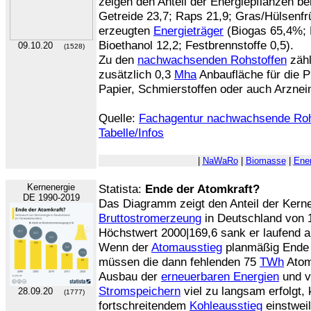
zeigen den Anteil der Energiepflanzen b
Getreide 23,7; Raps 21,9; Gras/Hülsenfrü
erzeugten
Energieträger
(Biogas 65,4%; B
Bioethanol 12,2; Festbrennstoffe 0,5).
09.10.20
(1528)
Zu den
nachwachsenden Rohstoffen
zäh
zusätzlich 0,3
Mha
Anbaufläche für die P
Papier, Schmierstoffen oder auch Arzneim
Quelle:
Fachagentur nachwachsende Roh
Tabelle/Infos
|
NaWaRo
|
Biomasse
|
Ener
Kernenergie
Statista:
Ende der Atomkraft?
DE 1990-2019
Das Diagramm zeigt den Anteil der Kerne
Bruttostromerzeung
in Deutschland von 
Höchstwert 2000|169,6 sank er laufend a
Wenn der
Atomausstieg
planmäßig Ende 
müssen die dann fehlenden 75
TWh
Atom
Ausbau der
erneuerbaren Energien
und 
Stromspeichern
viel zu langsam erfolgt,
28.09.20
(1777)
fortschreitendem
Kohleausstieg
einstwei