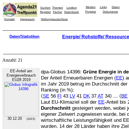
Medien
Links
Daten
Suchen
Themen
Lexikon
Projekte
Dokumente
Register
Fächer
Datenbank
Kontakt
Impressum
Haftungsausschluss
Daten/Statistiken
Energie/ Rohstoffe/ Ressourc
Anzahl: 21
EE-Anteil am
dpa-Globus 14396:
Grüne Energie in de
Energieverbrauch
Der Anteil Erneuerbaren Energien (
EE
) 
EU28 2019
im Jahr 2019 betrug im Durchschnitt de
Ranking (in %):
⟨
SE
56
FI
43
LV
41
DK
37
AT
34⟩ ... ⟨
BE
Laut EU-Klimaziel soll der
EE
-Anteil bis
Durchschnitt
gesteigert werden, wobei j
eigener Zielwert zugewiesen wurde, bei
30.12.20
(1823)
wirtschaftliche Leistungsfähigkeit und EE
wurden. 14 der 28 Länder haben ihre Ziel 