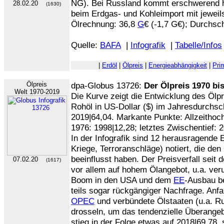
NG). Bei Russland kommt erschwerend hi
28.02.20
(1630)
beim Erdgas- und Kohleimport mit jeweil
Ölrechnung: 36,8
G
€ (-1,7 G€); Durchschn
Quelle:
BAFA
|
Infografik
|
Tabelle/Infos
|
Erdöl
|
Ölpreis
|
Energieabhängigkeit
|
Pri
Ölpreis
dpa-Globus 13726:
Der Ölpreis 1970 bi
Welt 1970-2019
Die Kurve zeigt die Entwicklung des Ölpr
Rohöl in US-Dollar ($) im Jahresdurchsch
2019|64,04. Markante Punkte: Allzeithoch:
1976: 1998|12,28; letztes Zwischentief: 
In der Infografik sind 12 herausragende E
Kriege, Terroranschläge) notiert, die de
beeinflusst haben. Der Preisverfall seit
07.02.20
(1617)
vor allem auf hohem Ölangebot, u.a. ve
Boom in den USA und dem
EE
-Ausbau be
teils sogar rückgängiger Nachfrage. Anf
OPEC
und verbündete Ölstaaten (u.a. Ru
drosseln, um das tendenzielle Überange
stieg in der Folge etwas auf 2018|69,78,