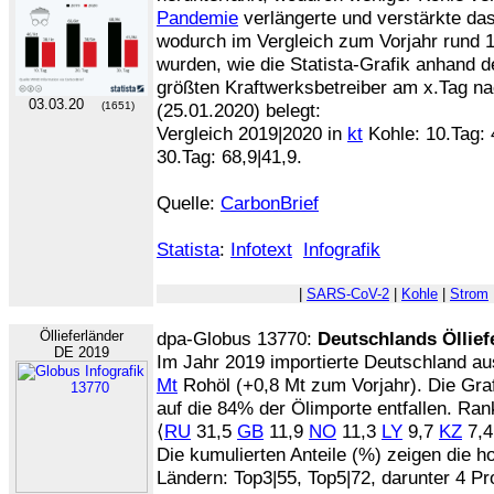
Pandemie
verlängerte und verstärkte da
wodurch im Vergleich zum Vorjahr rund 
wurden, wie die Statista-Grafik anhand 
größten Kraftwerksbetreiber am x.Tag n
03.03.20
(1651)
(25.01.2020) belegt:
Vergleich 2019|2020 in
kt
Kohle: 10.Tag: 4
30.Tag: 68,9|41,9.
Quelle:
CarbonBrief
Statista
:
Infotext
Infografik
|
SARS-CoV-2
|
Kohle
|
Strom
Öllieferländer
dpa-Globus 13770:
Deutschlands Öllief
DE 2019
Im Jahr 2019 importierte Deutschland a
Mt
Rohöl (+0,8 Mt zum Vorjahr). Die Grafi
auf die 84% der Ölimporte entfallen. Rank
⟨
RU
31,5
GB
11,9
NO
11,3
LY
9,7
KZ
7,
Die kumulierten Anteile (%) zeigen die 
Ländern: Top3|55, Top5|72, darunter 4 P