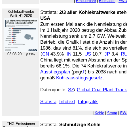
|
Erneuerbare
|
Biomasse
|
EW-V
Kohlekraftwerke
Statista:
2/3 aller Kohlekraftwerke ste
Welt H1-2020
USA
Zum ersten Mal sank die Nennleistung de
im 1.Halbjahr 2020 betrug der Abbau|Zub
Nennleistung sank um 2,7 GW. Weltweit 
Betrieb, die Grafik listet die Anzahl in
1986, das sind 81%, die sich so verteilen
⟨
CN
43,9%
IN
11,5
US
10,7
JP
3,4
R
03.08.20
(1730)
China liegt mit weitem Abstand an der S
bereits 66,1%. Die 74 Kohlekraftwerke i
Ausstiegsplan
(png/
⤴
) bis 2038 nach und
gemäß
Kohleausstiegsgesetz
.
Datenquelle:
SZ
/
Global Coal Plant Trac
Statista
:
Infotext
Infografik
|
Kohle
|
Strom
|
EW-
THG-Emissionen
Statista:
Schmutzige Kohle