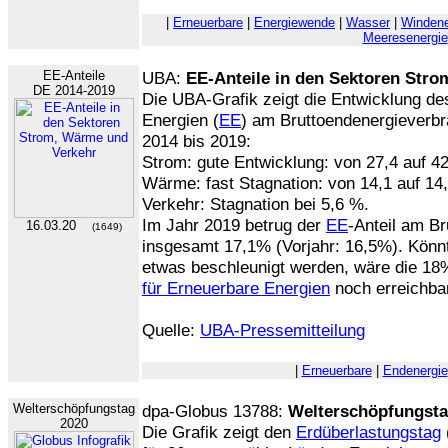
|
Erneuerbare
|
Energiewende
|
Wasser
|
Windene
Meeresenergie
EE-Anteile
UBA:
EE-Anteile in den Sektoren Str
DE 2014-2019
Die UBA-Grafik zeigt die Entwicklung de
Energien (
EE
) am Bruttoendenergieverbr
2014 bis 2019:
Strom: gute Entwicklung: von 27,4 auf 4
Wärme: fast Stagnation: von 14,1 auf 14
Verkehr: Stagnation bei 5,6 %.
Im Jahr 2019 betrug der
EE
-Anteil am B
16.03.20
(1649)
insgesamt 17,1% (Vorjahr: 16,5%). Kön
etwas beschleunigt werden, wäre die 1
für Erneuerbare Energien
noch erreichba
Quelle:
UBA-Pressemitteilung
|
Erneuerbare
|
Endenergie
Welterschöpfungstag
dpa-Globus 13788:
Welterschöpfungst
2020
Die Grafik zeigt den
Erdüberlastungstag