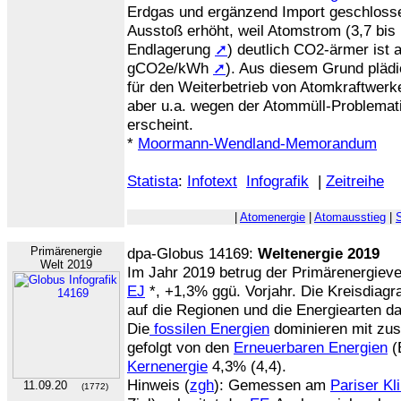
Erdgas und ergänzend Import geschloss
Ausstoß erhöht, weil Atomstrom (3,7 bis
Endlagerung
➚
) deutlich CO2-ärmer ist 
gCO2e/kWh
➚
). Aus diesem Grund pläd
für den Weiterbetrieb von Atomkraftwerk
aber u.a. wegen der Atommüll-Problemati
erscheint.
*
Moormann-Wendland-Memorandum
Statista
:
Infotext
Infografik
|
Zeitreihe
|
Atomenergie
|
Atomausstieg
|
Primärenergie
dpa-Globus 14169:
Weltenergie 2019
Welt 2019
Im Jahr 2019 betrug der Primärenergieve
EJ
*, +1,3% ggü. Vorjahr. Die Kreisdiagr
auf die Regionen und die Energiearten d
Die
fossilen Energien
dominieren mit zus
gefolgt von den
Erneuerbaren Energien
(
Kernenergie
4,3% (4,4).
Hinweis (
zgh
): Gemessen am
Pariser K
11.09.20
(1772)