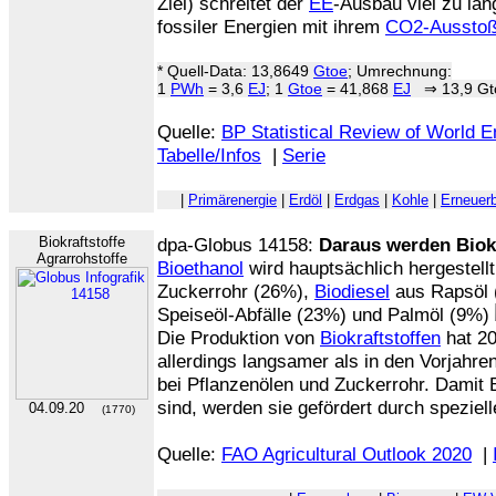
Ziel) schreitet der
EE
-Ausbau viel zu lan
fossiler Energien mit ihrem
CO2-Aussto
* Quell-Data: 13,8649
Gtoe
; Umrechnung:
1
PWh
= 3,6
EJ
; 1
Gtoe
= 41,868
EJ
⇒ 13,9 Gto
Quelle:
BP Statistical Review of World 
Tabelle/Infos
|
Serie
|
Primärenergie
|
Erdöl
|
Erdgas
|
Kohle
|
Erneuer
Biokraftstoffe
dpa-Globus 14158:
Daraus werden Biok
Agrarrohstoffe
Bioethanol
wird hauptsächlich hergestell
Zuckerrohr (26%),
Biodiesel
aus Rapsöl 
Speiseöl-Abfälle (23%) und Palmöl (9%)
Die Produktion von
Biokraftstoffen
hat 2
allerdings langsamer als in den Vorjahren
bei Pflanzenölen und Zuckerrohr. Damit B
sind, werden sie gefördert durch speziel
04.09.20
(1770)
Quelle:
FAO Agricultural Outlook 2020
|