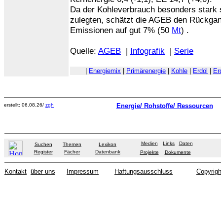
Da der Kohleverbrauch besonders stark
zulegten, schätzt die AGEB den Rückgan
Emissionen auf gut 7% (50
Mt
) .
Quelle:
AGEB
|
Infografik
|
Serie
|
Energiemix
|
Primärenergie
|
Kohle
|
Erdöl
|
Er
erstellt: 06.08.26/
zgh
Energie/ Rohstoffe/ Ressourcen
Medien
Links
Daten
Suchen
Themen
Lexikon
Register
Fächer
Datenbank
Projekte
Dokumente
Kontakt
über uns
Impressum
Haftungsausschluss
Copyrigh