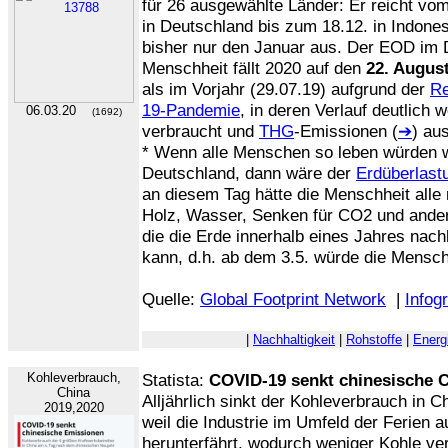
für 26 ausgewählte Länder: Er reicht vom 
in Deutschland bis zum 18.12. in Indone
bisher nur den Januar aus. Der EOD im 
Menschheit fällt 2020 auf den
22. Augus
als im Vorjahr (29.07.19) aufgrund der
Re
19-Pandemie
, in deren Verlauf deutlich
06.03.20
(1692)
verbraucht und
THG
-Emissionen (
➔
) au
* Wenn alle Menschen so leben würden w
Deutschland, dann wäre der
Erdüberlast
an diesem Tag hätte die Menschheit alle 
Holz, Wasser, Senken für CO2 und ander
die die Erde innerhalb eines Jahres nachh
kann, d.h. ab dem 3.5. würde die Mensch
Quelle:
Global Footprint Network
|
Infogr
|
Nachhaltigkeit
|
Rohstoffe
|
Energ
Kohleverbrauch,
Statista:
COVID-19 senkt chinesische 
China
Alljährlich sinkt der Kohleverbrauch in
2019,2020
weil die Industrie im Umfeld der Ferien 
herunterfährt, wodurch weniger Kohle ve