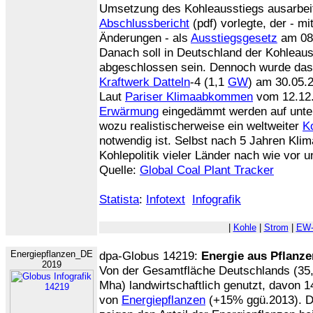
Umsetzung des Kohleausstiegs ausarbeit
Abschlussbericht
(pdf) vorlegte, der - mi
Änderungen - als
Ausstiegsgesetz
am 08.
Danach soll in Deutschland der Kohleau
abgeschlossen sein. Dennoch wurde das 
Kraftwerk Datteln
-4 (1,1
GW
) am 30.05.
Laut
Pariser Klimaabkommen
vom 12.12.
Erwärmung
eingedämmt werden auf unt
wozu realistischerweise ein weltweiter
K
notwendig ist. Selbst nach 5 Jahren Kli
Kohlepolitik vieler Länder nach wie vor 
Quelle:
Global Coal Plant Tracker
Statista
:
Infotext
Infografik
|
Kohle
|
Strom
|
EW-
Energiepflanzen_DE
dpa-Globus 14219:
Energie aus Pflanze
2019
Von der Gesamtfläche Deutschlands (35
Mha) landwirtschaftlich genutzt, davon
von
Energiepflanzen
(+15% ggü.2013). D