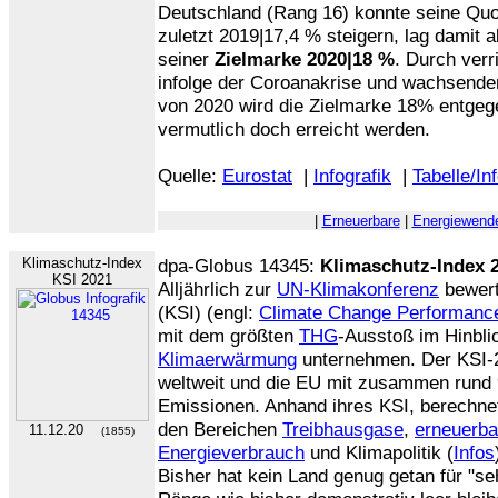
Deutschland (Rang 16) konnte seine Quo
zuletzt 2019|17,4 % steigern, lag damit 
seiner
Zielmarke 2020|18 %
. Durch ver
infolge der Coroanakrise und wachsen
von 2020 wird die Zielmarke 18% entgeg
vermutlich doch erreicht werden.
Quelle:
Eurostat
|
Infografik
|
Tabelle/In
|
Erneuerbare
|
Energiewend
Klimaschutz-Index
dpa-Globus 14345:
Klimaschutz-Index 
KSI 2021
Alljährlich zur
UN-Klimakonferenz
bewert
(KSI) (engl:
Climate Change Performanc
mit dem größten
THG
-Ausstoß im Hinbli
Klimaerwärmung
unternehmen. Der KSI-2
weltweit und die EU mit zusammen rund 
Emissionen. Anhand ihres KSI, berechnet
den Bereichen
Treibhausgase
,
erneuerba
11.12.20
(1855)
Energieverbrauch
und Klimapolitik (
Infos
Bisher hat kein Land genug getan für "se