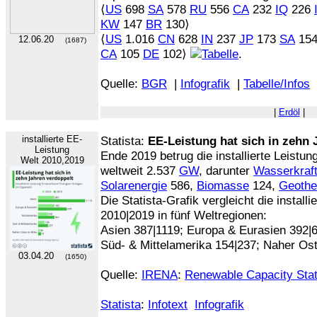
⟨
US
698
SA
578
RU
556
CA
232
IQ
226
KW
147
BR
130⟩
⟨
US
1.016
CN
628
IN
237
JP
173
SA
15
12.06.20
(1687)
CA
105
DE
102⟩
.
Quelle:
BGR
|
Infografik
|
Tabelle/Infos
|
Erdöl
|
installierte EE-
Statista:
EE-Leistung hat sich in zehn 
Leistung
Ende 2019 betrug die installierte Leistu
Welt 2010,2019
weltweit 2.537
GW
, darunter
Wasserkraf
Solarenergie
586,
Biomasse
124,
Geothe
Die Statista-Grafik vergleicht die installi
2010|2019 in fünf Weltregionen:
Asien 387|1119; Europa & Eurasien 392|
Süd- & Mittelamerika 154|237; Naher Ost
03.04.20
(1650)
Quelle:
IRENA
:
Renewable Capacity Stat
Statista
:
Infotext
Infografik