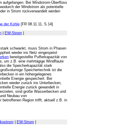
en aufgefangen. Bei Windstrom-Überflüss
wodurch der Windstrom als potentielle
ieder in Strom rückverwandelt werden
e der Kohle
[FR 08.11.11, S.14]
m
|
EW-Strom
|
f stark schwankt, muss Strom in Phasen
pheit wieder ins Netz eingespeist
erken
bereitgestellte Pufferkapazität von
us, um z.B. eine mehrtägige Windflaute
so die Speicherkapazität stark
 großvolumige Speichertechnik ist die
rbecken in ein höhergelegenes
tielle Energie gespeichert. Bei
ken wieder zurück ins Unterbecken,
entielle Energie zurück gewandelt in
erzielen, sind große Wasserbecken und
- und Neubau von
etroffenen Region trifft, aktuell z.B. in
kostrom
|
EW-Strom
|