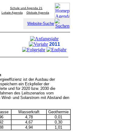
Schule und Agenda 21
Lokale Agenda
Globale Agenda
Website-Suche
2011
n
gieeffizienz ist der Ausbau der
speichern ein Eckpfeiler der
Werte und für 2020 bzw. 2030 die
 Rahmen des Leitszenarios vom
 Wind- und Solarstrom mit Abstand den
asse
Wasserkraft
Geothermie
96
4,78
0,01
92
4,67
0,30
88
4,94
1,01