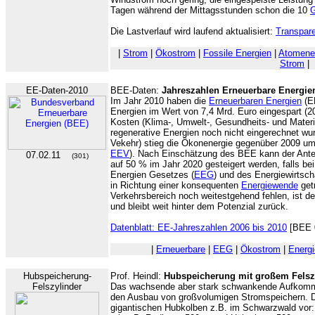
Tagen während der Mittagsstunden schon die 10
Die Lastverlauf wird laufend aktualisiert:
Transpar
|
Strom
|
Ökostrom
|
Fossile Energien
|
Atomene
Strom
|
EE-Daten-2010
BEE-Daten:
Jahreszahlen Erneuerbare Energie
Im Jahr 2010 haben die
Erneuerbaren Energien
(E
Energien im Wert von 7,4 Mrd. Euro eingespart (2
Kosten (Klima-, Umwelt-, Gesundheits- und Materi
regenerative Energien noch nicht eingerechnet w
Vekehr) stieg die Ökonenergie gegenüber 2009 u
EEV
). Nach Einschätzung des BEE kann der Ante
07.02.11
(301)
auf 50 % im Jahr 2020 gesteigert werden, falls be
Energien Gesetzes (
EEG
) und des Energiewirtsc
in Richtung einer konsequenten
Energiewende
get
Verkehrsbereich noch weitestgehend fehlen, ist de
und bleibt weit hinter dem Potenzial zurück.
Datenblatt: EE-Jahreszahlen 2006 bis 2010
[BEE 0
|
Erneuerbare
|
EEG
|
Ökostrom
|
Energ
Hubspeicherung-
Prof. Heindl:
Hubspeicherung mit großem Felsz
Felszylinder
Das wachsende aber stark schwankende Aufkomme
den Ausbau von großvolumigen Stromspeichern. 
gigantischen Hubkolben z.B. im Schwarzwald vor: 