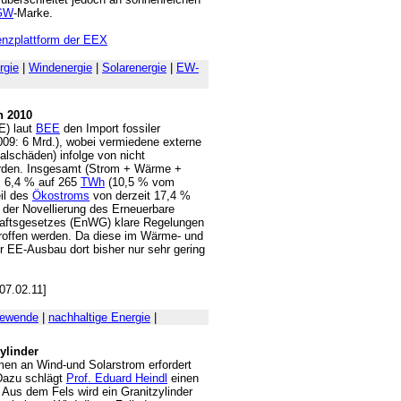
GW
-Marke.
enzplattform der EEX
rgie
|
Windenergie
|
Solarenergie
|
EW-
n 2010
E) laut
BEE
den Import fossiler
009: 6 Mrd.), wobei vermiedene externe
alschäden) infolge von nicht
urden. Insgesamt (Strom + Wärme +
m 6,4 % auf 265
TWh
(10,5 % vom
il des
Ökostroms
von derzeit 17,4 %
i der Novellierung des Erneuerbare
haftsgesetzes (EnWG) klare Regelungen
roffen werden. Da diese im Wärme- und
r EE-Ausbau dort bisher nur sehr gering
7.02.11]
iewende
|
nachhaltige Energie
|
ylinder
n an Wind-und Solarstrom erfordert
Dazu schlägt
Prof. Eduard Heindl
einen
Aus dem Fels wird ein Granitzylinder