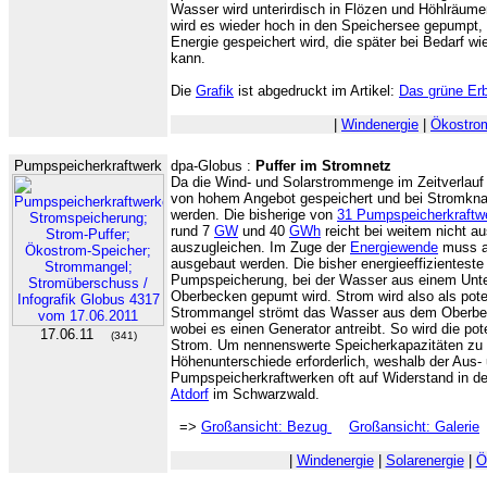
Wasser wird unterirdisch in Flözen und Höhlräum
wird es wieder hoch in den Speichersee gepumpt, 
Energie gespeichert wird, die später bei Bedarf w
kann.
Die
Grafik
ist abgedruckt im Artikel:
Das grüne Erb
|
Windenergie
|
Ökostro
Pumpspeicherkraftwerk
dpa-Globus :
Puffer im Stromnetz
Da die Wind- und Solarstrommenge im Zeitverlau
von hohem Angebot gespeichert und bei Stromknap
werden. Die bisherige von
31 Pumpspeicherkraftw
rund 7
GW
und 40
GWh
reicht bei weitem nicht a
auszugleichen. Im Zuge der
Energiewende
muss al
ausgebaut werden. Die bisher energieeffizienteste
Pumpspeicherung, bei der Wasser aus einem Unte
Oberbecken gepumt wird. Strom wird also als poten
Strommangel strömt das Wasser aus dem Oberbec
wobei es einen Generator antreibt. So wird die pot
17.06.11
(341)
Strom. Um nennenswerte Speicherkapazitäten zu 
Höhenunterschiede erforderlich, weshalb der Aus
Pumpspeicherkraftwerken oft auf Widerstand in der b
Atdorf
im Schwarzwald.
=>
Großansicht: Bezug
Großansicht: Galerie
|
Windenergie
|
Solarenergie
|
Ö