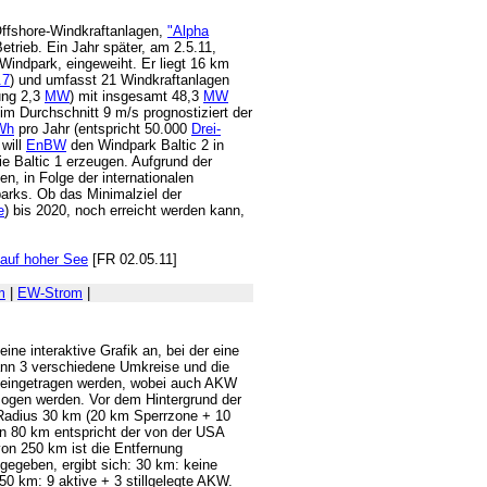
Offshore-Windkraftanlagen,
"Alpha
Betrieb. Ein Jahr später, am 2.5.11,
-Windpark, eingeweiht. Er liegt 16 km
.7
) und umfasst 21 Windkraftanlagen
ung 2,3
MW
) mit insgesamt 48,3
MW
im Durchschnitt 9 m/s prognostiziert der
Wh
pro Jahr (entspricht 50.000
Drei-
 will
EnBW
den Windpark Baltic 2 in
e Baltic 1 erzeugen. Aufgrund der
, in Folge der internationalen
arks. Ob das Minimalziel der
e
) bis 2020, noch erreicht werden kann,
auf hoher See
[FR 02.05.11]
m
|
EW-Strom
|
ne interaktive Grafik an, bei der eine
ann 3 verschiedene Umkreise und die
e eingetragen werden, wobei auch AKW
zogen werden. Vor dem Hintergrund der
 Radius 30 km (20 km Sperrzone + 10
n 80 km entspricht der von der USA
on 250 km ist die Entfernung
gegeben, ergibt sich: 30 km: keine
250 km: 9 aktive + 3 stillgelegte AKW.