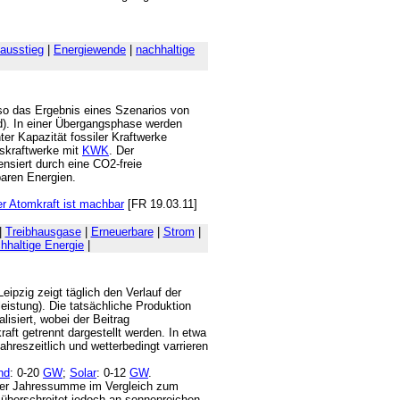
ausstieg
|
Energiewende
|
nachhaltige
so das Ergebnis eines Szenarios von
ed). In einer Übergangsphase werden
ter Kapazität fossiler Kraftwerke
askraftwerke mit
KWK
. Der
nsiert durch eine CO2-freie
aren Energien.
r Atomkraft ist machbar
[FR 19.03.11]
|
Treibhausgase
|
Erneuerbare
|
Strom
|
hhaltige Energie
|
ipzig zeigt täglich den Verlauf der
eistung). Die tatsächliche Produktion
lisiert, wobei der Beitrag
aft getrennt dargestellt werden. In etwa
ahreszeitlich und wetterbedingt varrieren
nd
: 0-20
GW
;
Solar
: 0-12
GW
.
n der Jahressumme im Vergleich zum
 überschreitet jedoch an sonnenreichen