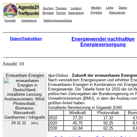
Medien
Links
Daten
Suchen
Themen
Lexikon
Projekte
Dokumente
Register
Fächer
Datenbank
Kontakt
Impressum
Haftungsausschluss
Daten/Statistiken
Energiewende/ nachhaltige
Energieversorgung
Anzahl: 10
Erneuerbare Energien
dpa-Globus :
Zukunft der erneuerbaren Energie
Nach verstärktem Energiesparen und erhöhter Ener
Erneuerbaren Energien in Kombination mit Energie
Energiewende. Die Tabelle listet für 2010 die Ist-
politischen Zielvorgaben der Bundesregierung im
Umweltministerium (BMU), in dem der Ausbau von
größten Anteil haben.
Installierte Nennleistung in Gigawatt (GW)
Windkraft
Photovoltaik
Biom
2010
27,20
17,32
4,
24.11.11
2020
45,75
50,25
8,
(361)
2030
62,84
62,25
9,