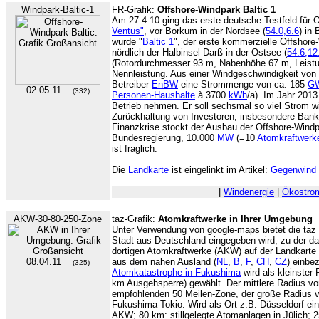
Windpark-Baltic-1
FR-Grafik:
Offshore-Windpark Baltic 1
Am 27.4.10 ging das erste deutsche Testfeld für 
Ventus"
, vor Borkum in der Nordsee (
54.0,6.6
) in 
wurde "
Baltic 1
", der erste kommerzielle Offshore
nördlich der Halbinsel Darß in der Ostsee (
54.6,12
(Rotordurchmesser 93 m, Nabenhöhe 67 m, Leist
Nennleistung. Aus einer Windgeschwindigkeit von 
Betreiber
EnBW
eine Strommenge von ca. 185
G
02.05.11
(332)
Personen-Haushalte
à 3700
kWh
/a). Im Jahr 2013
Betrieb nehmen. Er soll sechsmal so viel Strom wi
Zurückhaltung von Investoren, insbesondere Banken
Finanzkrise stockt der Ausbau der Offshore-Windp
Bundesregierung, 10.000
MW
(=10
Atomkraftwerk
ist fraglich.
Die
Landkarte
ist eingelinkt im Artikel:
Gegenwind 
|
Windenergie
|
Ökostro
AKW-30-80-250-Zone
taz-Grafik:
Atomkraftwerke in Ihrer Umgebung
Unter Verwendung von google-maps bietet die taz ei
Stadt aus Deutschland eingegeben wird, zu der d
dortigen Atomkraftwerke (AKW) auf der Landkart
08.04.11
aus dem nahen Ausland (
NL
,
B
,
F
,
CH
,
CZ
) einbe
(325)
Atomkatastrophe in Fukushima
wird als kleinster
km Ausgehsperre) gewählt. Der mittlere Radius vo
empfohlenden 50 Meilen-Zone, der große Radius v
Fukushima-Tokio. Wird als Ort z.B. Düsseldorf ein
AKW; 80 km: stillgelegte Atomanlagen in Jülich; 