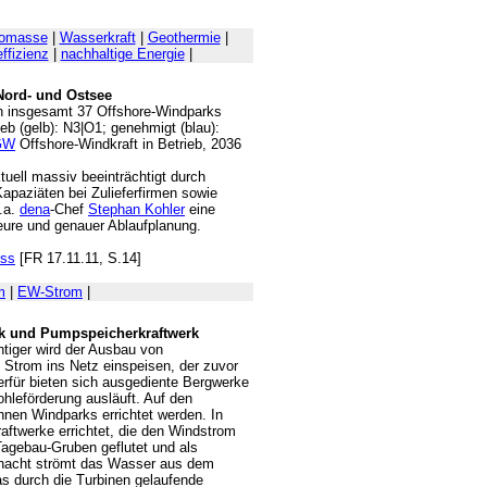
omasse
|
Wasserkraft
|
Geothermie
|
ffizienz
|
nachhaltige Energie
|
Nord- und Ostsee
von insgesamt 37 Offshore-Windparks
ieb (gelb): N3|O1; genehmigt (blau):
GW
Offshore-Windkraft in Betrieb, 2036
tuell massiv beeinträchtigt durch
paziäten bei Zulieferfirmen sowie
u.a.
dena
-Chef
Stephan Kohler
eine
eure und genauer Ablaufplanung.
uss
[FR 17.11.11, S.14]
m
|
EW-Strom
|
k und Pumpspeicherkraftwerk
htiger wird der Ausbau von
e Strom ins Netz einspeisen, der zuvor
erfür bieten sich ausgediente Bergwerke
hleförderung ausläuft. Auf den
nen Windparks errichtet werden. In
ftwerke errichtet, die den Windstrom
Tagebau-Gruben geflutet und als
chacht strömt das Wasser aus dem
s durch die Turbinen gelaufende