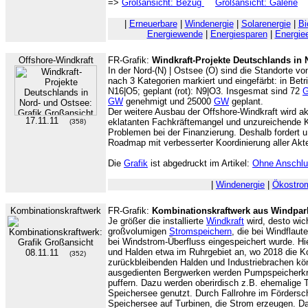
=>
Großansicht: Bezug
Großansicht: Galerie
|
Erneuerbare
|
Windenergie
|
Solarenergie
|
Bi
Energiewende
|
Energiesparen
|
Energiee
Offshore-Windkraft
FR-Grafik:
Windkraft-Projekte Deutschlands in 
In der Nord-(N) | Ostsee (O) sind die Standorte 
nach 3 Kategorien markiert und eingefärbt: in Betr
N16|O5; geplant (rot): N9|O3. Insgesmat sind 72
GW
genehmigt und 25000
GW
geplant.
Der weitere Ausbau der Offshore-Windkraft wird ak
17.11.11
eklatanten Fachkräftemangel und unzureichende Ka
(358)
Problemen bei der Finanzierung. Deshalb fordert 
Roadmap mit verbesserter Koordinierung aller Akt
Die
Grafik
ist abgedruckt im Artikel:
Ohne Anschl
|
Windenergie
|
Ökostro
Kombinationskraftwerk
FR-Grafik:
Kombinationskraftwerk aus Windpar
Je größer die installierte
Windkraft
wird, desto wic
großvolumigen
Stromspeichern
, die bei Windflaut
bei Windstrom-Überfluss eingespeichert wurde. Hi
und Halden etwa im Ruhrgebiet an, wo 2018 die Ko
08.11.11
(352)
zurückbleibenden Halden und Industriebrachen kön
ausgedienten Bergwerken werden Pumpspeicherkra
puffern. Dazu werden oberirdisch z.B. ehemalige 
Speichersee genutzt. Durch Fallrohre im Förders
Speichersee auf Turbinen, die Strom erzeugen. Da