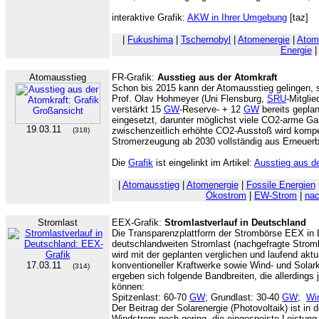
interaktive Grafik:
AKW in Ihrer Umgebung
[taz]
|
Fukushima
|
Tschernobyl
|
Atomenergie
|
Atom
Energie
|
Atomausstieg
FR-Grafik:
Ausstieg aus der Atomkraft
Schon bis 2015 kann der Atomausstieg gelingen, 
Prof. Olav Hohmeyer (Uni Flensburg,
SRU
-Mitgli
verstärkt 15
GW
-Reserve- + 12
GW
bereits geplan
eingesetzt, darunter möglichst viele CO2-arme G
19.03.11
zwischenzeitlich erhöhte CO2-Ausstoß wird kompe
(318)
Stromerzeugung ab 2030 vollständig aus Erneuerb
Die
Grafik
ist eingelinkt im Artikel:
Ausstieg aus de
|
Atomausstieg
|
Atomenergie
|
Fossile Energien
Ökostrom
|
EW-Strom
|
nac
Stromlast
EEX-Grafik:
Stromlastverlauf in Deutschland
Die Transparenzplattform der Strombörse EEX in Le
deutschlandweiten Stromlast (nachgefragte Stroml
wird mit der geplanten verglichen und laufend aktua
17.03.11
konventioneller Kraftwerke sowie Wind- und Solarkr
(314)
ergeben sich folgende Bandbreiten, die allerdings j
können:
Spitzenlast: 60-70
GW
; Grundlast: 30-40
GW
;
Wi
Der Beitrag der Solarenergie (Photovoltaik) ist i
Windstrom noch gering, die eingespeiste Leistung