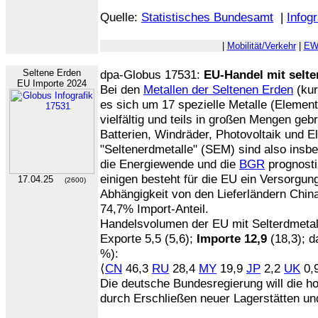
Quelle:
Statistisches Bundesamt
|
Infogr
|
Mobilität/Verkehr
|
EW
Seltene Erden
dpa-Globus 17531:
EU-Handel mit selt
EU Importe 2024
Bei den
Metallen der Seltenen Erden
(kur
es sich um 17 spezielle Metalle (Elemen
vielfältig und teils in großen Mengen geb
Batterien, Windräder, Photovoltaik und El
"Seltenerdmetalle" (SEM) sind also insb
die Energiewende und die
BGR
prognosti
einigen besteht für die EU ein Versorgun
17.04.25
(2600)
Abhängigkeit von den Lieferländern Chi
74,7% Import-Anteil.
Handelsvolumen der EU mit Selterdmetal
Exporte 5,5 (5,6);
Importe 12,9
(18,3); d
%):
⟨
CN
46,3
RU
28,4
MY
19,9
JP
2,2
UK
0,9
Die deutsche Bundesregierung will die h
durch Erschließen neuer Lagerstätten un