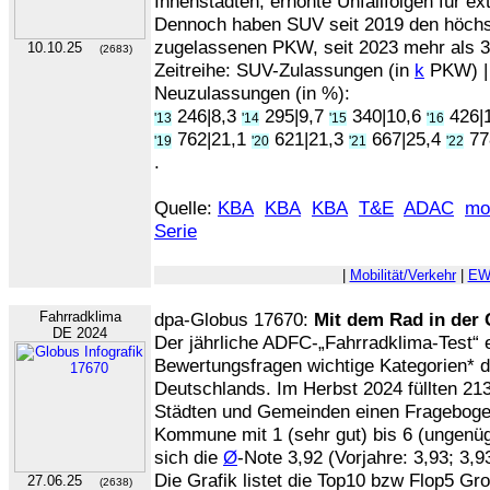
Innenstädten; erhöhte Unfallfolgen für ext
Dennoch haben SUV seit 2019 den höchst
zugelassenen PKW, seit 2023 mehr als 
10.10.25
(2683)
Zeitreihe: SUV-Zulassungen (in
k
PKW) | 
Neuzulassungen (in %):
246|8,3
295|9,7
340|10,6
426|
'13
'14
'15
'16
762|21,1
621|21,3
667|25,4
77
'19
'20
'21
'22
.
Quelle:
KBA
KBA
KBA
T&E
ADAC
mo
Serie
|
Mobilität/Verkehr
|
EW
Fahrradklima
dpa-Globus 17670:
Mit dem Rad in der 
DE 2024
Der jährliche ADFC-„Fahrradklima-Test“ e
Bewertungsfragen wichtige Kategorien*
Deutschlands. Im Herbst 2024 füllten 21
Städten und Gemeinden einen Fragebogen
Kommune mit 1 (sehr gut) bis 6 (ungenü
sich die
Ø
-Note 3,92 (Vorjahre: 3,93; 3,93
Die Grafik listet die Top10 bzw Flop5 Gr
27.06.25
(2638)