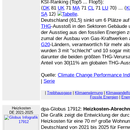
KSI-Ranking (Top5 ... Flop5):
⟨
DK
81
UK
71
MA
71
CL
71
LU
70⟩ ... ⟨
K
SA
12⟩
.
Deutschland (61,5) sinkt um 6 Plätze auf
THG
-Ausstoß in den Sektoren Gebäude u
der Ausstieg aus den fossilen Energien
zumal der Ausbau von Gas-Kraftwerken 
G20
-Ländern, verantwortlich für mehr a
wurden 3 mit "schlecht" und 10 sogar mit
darunter die beiden größten THG-Verurs
Anteil von 30|11% am globalen THG-Auss
Quelle:
Climate Change Performance In
|
Serie
|
Treibhausgase
|
Klimaerwärmung
|
Klimawandelfo
Fossile Energien
|
Ener
Heizkosten
dpa-Globus 17912:
Heizkosten-Abrech
DE 2021-2025
Die Grafik zeigt die Entwicklung der durc
Heizkosten für eine 70 m² große Wohnun
Deutschland von 2021 bis 2025 für Fer