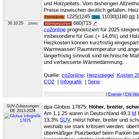
und Holzpellets. Vom bisherigen Allzeith
Preise inzwischen deutlich gefallen. Hei
1225|1245
11030|1180
1
Fernwärme
Gas
Öl
680|715
↗
30.10.25
Wärmpepumpe
(2690)
co2online
prognostiziert für 2025 steigen
insbesondere für Gas (+ 14,6%) und Hol
Heizkosten können kurzfristig eingespar
Warmwasser/ Raumtemperatur und angepa
längerfristig sinnvoll sind technische
und verbesserte Wärmedämmung.
Quelle:
co2online
:
Heizspiegel
Kosten 2
CO2
|
Infografik
|
Serie
|
Energie
|
EW-Wä
SUV-Zulassungen
dpa-Globus 17875:
Höher, breiter, schw
DE 2013-2024
Am 1.1.25 waren in Deutschland 49,3
M
P
13,3%
SUV
, meist höher, breiter und sc
weshalb sie stark kritisiert werden: übe
übermäßiger Platzbedarf beim Parken be