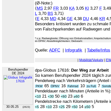
(Ø-Note:)
⟨
MS
2,97
FR
3,03
KA
3,05
KI
3,27
F
3,4
L
3,70
BS
3,71⟩
⟨
E
4,33
MD
4,34
GE
4,38
DU
4,46
KR
4,
Besonders kritisiert wurden zu schmale 
von Falschparkenden auf Radwegen und d
* u.a. Radwegbreite; Öffnung von Einbahnstraßen; Ampelschaltun
im ÖPNV; Abstellmöglichkeiten; Diebstahl.
Quelle:
ADFC
|
Infografik
|
Tabelle/Infos
|
Mobilität/Verkehr
|
EW
Berufspendler
dpa-Globus 17616:
Der Weg zur Arbeit
DE 2024
So kamen Berufspendler 2024 täglich zur
Pendelweg nach Verkehrsträgern (Anteil 
65
16
10
7
PKW
ÖPNV
Fahrrad
zu Fuß
Sonst
Pendeldauer nach Minuten (Anteile in %)
21
50
23
6
<10
<30
<60
≥60
Pendelstrecke nach Kilometern (Anteile i
28
23
29
14
5
30.05.25
<5
<10
<25
<50
≥50
(2623)