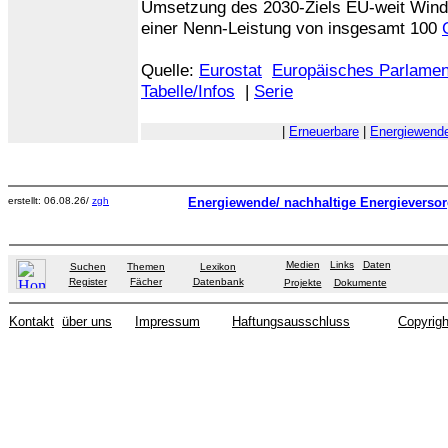
Umsetzung des 2030-Ziels EU-weit Windk
einer Nenn-Leistung von insgesamt 100
Quelle:
Eurostat
Europäisches Parlamen
Tabelle/Infos
|
Serie
|
Erneuerbare
|
Energiewend
erstellt: 06.08.26/
zgh
Energiewende/ nachhaltige Energieverso
Medien
Links
Daten
Suchen
Themen
Lexikon
Register
Fächer
Datenbank
Projekte
Dokumente
Kontakt
über uns
Impressum
Haftungsausschluss
Copyrigh