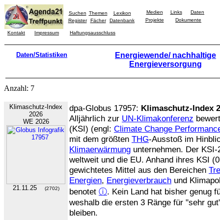
Medien
Links
Daten
Suchen
Themen
Lexikon
Projekte
Dokumente
Register
Fächer
Datenbank
Kontakt
Impressum
Haftungsausschluss
Daten/Statistiken
Energiewende/ nachhaltige
Energieversorgung
Anzahl: 7
Klimaschutz-Index
dpa-Globus 17957:
Klimaschutz-Index 
2026
Alljährlich zur
UN-Klimakonferenz
bewert
WE 2026
(KSI) (engl:
Climate Change Performanc
mit dem größten
THG
-Ausstoß im Hinbli
Klimaerwärmung
unternehmen. Der KSI-2
weltweit und die EU. Anhand ihres KSI (0
gewichtetes Mittel aus den Bereichen
Tr
Energien
,
Energieverbrauch
und Klimapol
21.11.25
(2702)
benotet
ⓘ
. Kein Land hat bisher genug f
weshalb die ersten 3 Ränge für "sehr gut
bleiben.