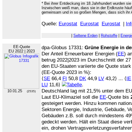
* Bei ihrer Entdeckung im 18.Jahrhundert wurden sie
Inzwischen weiß man, dass sie in der Erdkruste häuf
gemeinsam und in so großen Mengen, dass sich ihr 
Quelle:
Eurostat
Eurostat
Eurostat
|
Inf
|
Seltene Erden
|
Rohstoffe
|
Energ
EE-Quote
dpa-Globus 17331:
Grüne Energie in de
EU 2022 | 2023
Der Anteil Erneuerbarer Energien (
EE
) a
betrug 2022|2023 im Durchschnitt der 27
den EU-Staaten variierte die Quote stark
(EE-Quote 2023 in %):
⟨
SE
66,4
FI
50,8
DK
44,9
LV
43,2⟩ ... ⟨
IE
LU
11,6⟩
.
Deutschland lag mit 21,5% unter dem EU
10.01.25
(2535)
Laut EU-Klimaziel soll die
EE
-Quote bis
gesteigert werden. Hinzu kommen national
Sektoren Energie, Industrie, Gebäude, V
Gebäuden z.B. soll durch mindestens 4
gedeckt werden. Hält ein Staat diese verb
ein, drohen Vertragsverletzungsverfahre