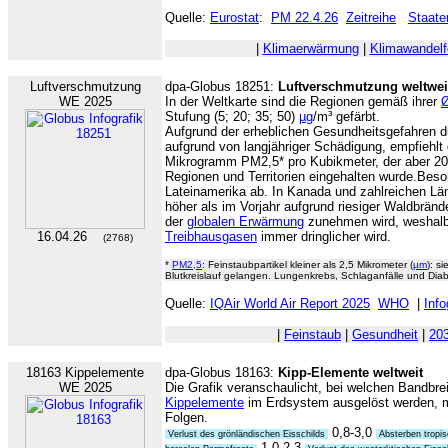
Quelle:
Eurostat
:
PM 22.4.26
Zeitreihe
Staate
|
Klimaerwärmung
|
Klimawandelf
Luftverschmutzung
dpa-Globus 18251:
Luftverschmutzung weltwei
WE 2025
In der Weltkarte sind die Regionen gemäß ihrer
Stufung (5; 20; 35; 50)
µg
/m³ gefärbt.
Aufgrund der erheblichen Gesundheitsgefahren d
aufgrund von langjähriger Schädigung, empfiehlt
Mikrogramm PM2,5* pro Kubikmeter, der aber 202
Regionen und Territorien eingehalten wurde.Beson
Lateinamerika ab. In Kanada und zahlreichen Lä
höher als im Vorjahr aufgrund riesiger Waldbränd
der
globalen Erwärmung
zunehmen wird, weshalb 
16.04.26
Treibhausgasen
immer dringlicher wird.
(2768)
*
PM2,5
: Feinstaubpartikel kleiner als 2,5 Mikrometer (
µm
): s
Blutkreislauf gelangen. Lungenkrebs, Schlaganfälle und Diab
Quelle:
IQAir World Air Report 2025
WHO
|
Info
|
Feinstaub
|
Gesundheit
|
20
18163 Kippelemente
dpa-Globus 18163:
Kipp-Elemente weltweit
WE 2025
Die Grafik veranschaulicht, bei welchen Bandbre
Kippelemente
im Erdsystem ausgelöst werden, mit
Folgen.
0,8-3,0
Verlust des grönländischen Eisschilds
Absterben tropis
1,0-2,3