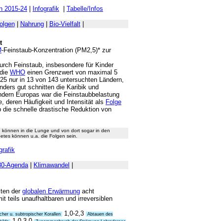
n 2015-24
|
Infografik
|
Tabelle/Infos
olgen
|
Nahrung
|
Bio-Vielfalt
|
t
Ø
-Feinstaub-Konzentration (PM2,5)* zur
urch Feinstaub, insbesondere für Kinder
 die
WHO
einen Grenzwert von maximal 5
5 nur in 13 von 143 untersuchten Ländern,
ders gut schnitten die Karibik und
ndern Europas war die Feinstaubbelastung
e, deren Häufigkeit und Intensität als
Folge
die schnelle drastische Reduktion von
ie können in die Lunge und von dort sogar in den
etes können u.a. die Folgen sein.
grafik
30-Agenda
|
Klimawandel
|
iten der
globalen Erwärmung
acht
 teils unaufhaltbaren und irreversiblen
1,0-2,3
cher u. subtropischer Korallen
Abtauen des
1,0-3,0