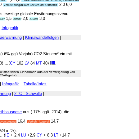
hilds
Zusammenbruch der Strömung Labradorsee
,0
2,0-6,0
Verlust subglazialer Becken der Ostarktis
as jeweilige globale Erwärmungsniveau
1,5
2,0
3,0
30er
2050er
2100er
|
Infografik
maerwärmung
|
Klimawandelfolgen
|
 (+6% ggü.Vorjahr) CO2-Steuern* ein mit
⟩ ...⟨
CY
102
LV
84
MT
40⟩
.
t staatlichen Einnahmen aus der Versteigerung von
CO2-Abgabe)
|
Infografik
|
Tabelle/Infos
ärmung
|
2 °C - Schwelle
|
eibhausgase
aus (-17% ggü. 2014), die
16,4
14,7
eversorgung
Verkehr, Lagerei
24 in %):
.. ⟨
IE
+ 2,4
LU
+2,9
CY
+ 8,3
LT
+14,7