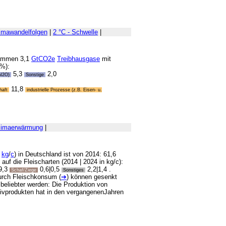
imawandelfolgen
|
2 °C - Schwelle
|
sammen 3,1
GtCO2e
Treibhausgase
mit
 %):
5,3
2,0
(N2O)
Sonstige
11,8
haft
industrielle Prozesse (z.B. Eisen- u.
limaerwärmung
|
n
kg
/
c
) in Deutschland ist von 2014: 61,6
auf die Fleischarten (2014 | 2024 in kg/c):
9,3
0,6|0,5
2,2|1,4 .
Schaf/Ziege
Sonstiges
urch Fleischkonsum (
➔
) können gesenkt
 beliebter werden: Die Produktion von
tivprodukten hat in den vergangenenJahren