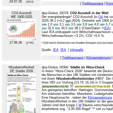
24.07.26
(2813)
|
Treibhausgase
|
Kons
CO2-Ausstoß
dpa-Globus 18379:
CO2-Ausstoß in der Welt
WE 1900-2025
Der energiebedingte* CO2-Ausstoß (in
Gt
) hat s
2025:38,1 (+0,2 ggü.2024). Zeitreihe seit 1900 (
2,0
3,1
3,5
3,9
4,8
5,7
1900
1910
1920
1930
1940
1950
1
32,5
34,5
38,1 (Chart/Daten ↗
IEA
)
2010
2020
2025
Laut IEA entkoppeln sich Wirtschaftswachstum
Wirtschaftswachstum +3,1%; CO2 +0,5 %.
17.06.26
(2795)
* CO2 durch Verbrennen von fossilen Energien und aus indus
Quelle:
IEA
IEA
|
Infografik
|
Treibhausgase
|
Klimaerwärmung
Hitzebetroffenheit
dpa-Globus 18366:
Städte im Hitze-Check
DE Städte 2026
In ihrem "Hitze-Check 2026" bewertet die Deut
die Menschen in den 195 Städten mit mindesten
mit ihrem
Hitzebetroffenheitsindex
(HBI)*. Die 
ihres HDI zur Stufung (13,74; 16,16) in 3 Gruppe
37
gering betroffen (<13,74)
durchschnittlich (13,74 bis 16,16)
Am geringsten betroffen: Hattingen, Gummersba
Am stärksten betroffen: Mannheim; Ludwigshaf
Eine Hauptursache - neben der
Klimaerwärmung
Hitzebetroffenheit in den 195 Städten ist der ge
Jahren sind dort knapp 1
M
Bäume verschwunden.
empfohlene sog. "3-30-300 Regel" ** viel zu häufi