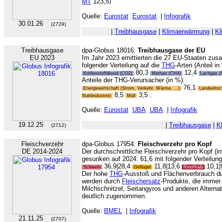
MT
123,5⟩
Quelle:
Eurostat
Eurostat
|
Infografik
30.01.26
(2729)
|
Treibhausgase
|
Klimaerwärmung
|
Kl
Treibhausgase
dpa-Globus 18016:
Treibhausgase der EU
EU 2023
Im Jahr 2023 emittierten die 27 EU-Staaten zu
folgender Verteilung auf die
THG
-Arten (Anteil in
80,3
12,4
Kohlenstoffdioxid (CO2)
Methan (CH4)
Lachgas 
Anteile der THG-Verursacher (in %):
76,1
Energiewirtschaft (Strom, Verkehr, Wärme, ...)
Landwirtsc
8,5
3,5 .
Stahlindustrie)
Müll
Quelle:
Eurostat
UBA
UBA
|
Infografik
19.12.25
|
Treibhausgase
|
K
(2712)
Fleischverzehr
dpa-Globus 17954:
Fleischverzehr pro Kopf
DE 2014-2024
Der durchschnittliche Fleischverzehr pro Kopf (i
gesunken auf 2024: 61,6 mit folgender Verteilung 
36,9|28,4
11,8|13,6
10,1|
Schwein
Geflügel
Rind/Kalb
Der hohe
THG
-Ausstoß und Flächenverbrauch d
werden durch
Fleischersatz
-Produkte, die immer
Milchschnitzel, Seitangyros und anderen Alterna
deutlich zugenommen.
Quelle:
BMEL
|
Infografik
21.11.25
(2707)