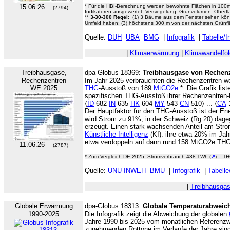
15.06.26
* Für die HBI-Berechnung werden bewohnte Flächen in 100m
(2794)
Indikatoren ausgewertet: Versiegelung; Grünvolumen; Oberf
**
3-30-300 Regel
: (1) 3 Bäume aus dem Fenster sehen kön
Umfeld haben; (3) höchstens 300 m von der nächsten Grünflä
Quelle:
DUH
UBA
BMG
|
Infografik
|
Tabelle/I
|
Klimaerwärmung
|
Klimawandelfo
Treibhausgase,
dpa-Globus 18369:
Treibhausgase von Rechen
Rechenzentren
Im Jahr 2025 verbrauchten die Rechenzentren w
WE 2025
THG
-Ausstoß von 189
MtCO2e
*. Die Grafik lis
spezifischen THG-Ausstoß ihrer Rechenzentren-
⟨
ID
682
IN
635
HK
604
MY
543
CN
510⟩ ... ⟨
CA
Der Hauptfaktor für den THG-Ausstoß ist der En
wird Strom zu 91%, in der Schweiz (Rg 20) dag
erzeugt. Einen stark wachsenden Anteil am Str
Künstliche Intelligenz
(KI): ihre etwa 20% im Jah
etwa verdoppeln auf dann rund 158 MtCO2e THG
11.06.26
(2787)
* Zum Vergleich DE 2025: Stromverbrauch 438 TWh (
↗
) THG
Quelle:
UNU-INWEH
BMU
|
Infografik
|
Tabelle
|
Treibhausga
Globale Erwärmung
dpa-Globus 18313:
Globale Temperaturabweic
1990-2025
Die Infografik zeigt die Abweichung der globalen
Jahre 1990 bis 2025 vom monatlichen Referenzwe
zunehmenden Rottöne im Verlaufe der Jahre sind 