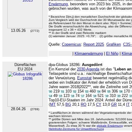
Erwärmung
, besonders von 2023 bis 2025, in de
gebrochen wurden, was auch von der Klimaanom
* Bezeichne D(m,j) den monatlichen Durchschnitt der global
Zum Vergleich wird der Durchschnitt der 30 Monatswerte der 
als Referenzwert für den Monat m dient also: R(m) = Summe( D
Die Grafik veranschaulicht die Abweichung, also die Differenz 
insgesamt 12 x 36 = 432 Werte.
13.05.26
(2772)
** In der Grafik sind zwei Rekorde markiert:
(1) wärmster Januar: 2025: +0,79°; (2) größte monatliche 
Quelle:
Copernicus
:
Report 2025
Grafiken
C3S-
|
Klimaerwärmung
|
El Niño
|
Klima
Dürreflächen
dpa-Globus 18286:
Ausgedörrt
EU 2024
Ein Kernziel der
2030-Agenda
ist das "
Leben an
Teilaspekte sind u.a.: nachhaltige Bewirtschaftun
der Verwüstung.
Eurostat
bewertet regelmäßig die
wobei ein Indikator der Anteil der erheblich von D
Jahre waren 2018|2022**, wie die Zeitreihe seit 2
219
103
154
460
84
306
170
'00
'01
'02
'03
'04
'05
'06
49
123
74
164
521
310
222
'14
'15
'16
'17
'18
'19
'20
'2
Top10-EU-Staaten im Jahr 2024: Anteil der Dürre
⟨
MT
57,5
BG
20,1
RO
17,5
CY
13,0
GR
11,4
IT
28.04.26
(2769)
* Landflächen,in denen während der Vegetationsperiode der B
wachsen können.
** größte Dürren seit Mitte des 18. Jahrhunderts: 521000 bz
gravierenden Folgen: schwere Waldbrände, Ernteausfälle, ei
Wasserkraft. Zu etwa 30 % war die
globale Erwärmung
verant
Helmholtz-Zentrums für Umweltforschung