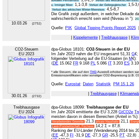
borealen Permafrosts
Verlust des westarktischen Eissc
1,1-3,8
1,5-3
u. Irminger Meer
Verlust der Gebirgsgletscher
4,5-8,7
Verlust des arktischen Winter-Meereises
Die Grafik zeigt außerdem, in welcher Dekade d
wahrscheinlich erreicht sein wird (Niveau in °):
20
10.03.26
(2752)
Quelle:
PIK
Global Tipping Points Report 2025
|
Kippelemente
|
Treibhausgase
|
Kli
CO2-Steuern
dpa-Globus 18101:
CO2-Steuern in der EU
EU 2023
Im Jahr 2023 nahm die EU insgesamt 51,31
G
€;
folgender Verteilung auf die EU-Staaten (in
M
€):
⟨
DE
15.062
FR
9.168
PL
5.086
IT
3.203
ES
3.100
* alle Steuern, die auf den
THG
-Ausstoß erhoben werden sam
Emissionszertifikaten oder sonstiger CO2-Bepreisung (z.B. 
Quelle:
Eurostat
:
Daten
Statistik
PM 15.1.26
|
Treibhausgase
|
Klimaerw
30.01.26
(2732)
Treibhausgase
dpa-Globus 18099:
Treibhausgase der EU
EU 2024
Im Jahr 2024 emittierte die EU 3,228
GtCO2e
Tr
meisten davon in diesen Bereichen (Anteil in %):
21,3
21,1
Verarbeitendes Gewerbe
private Haushalte
Energi
14,2 Σ = 87,8.
Land-/Forstwirtschaft, Fischerei
Ranking der EU-Länder (Veränderung 2014 bis 20
⟨
EE
-47,3
FI
-31,9
DE
-27,3
GR
-25,5
PT
-22,8⟩ .