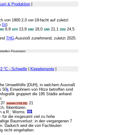
um & Produktion
|
ich von 1900:2,0 ver-19-facht auf zuletzt
in
Gt
):
8,9
13,9
18,0
21,1
24,5
960
1970
1980
1990
2000
 und
THG
-Ausstoß zunehmend, zuletzt 2025:
triellen Prozessen
|
2 °C - Schwelle
|
Kippelemente
|
sche Umwelthilfe (DUH), in welchem Ausmaß
s 50
k
Einwohnern von Hitze betroffen sind
Infografik gruppiert die 195 Städte anhand
n:
137
21
extrem (>16,16)
ch, Ibbenbüren.
en a.R.; Worms.
.
- für die insgesamt viel zu hohe
waltige Baumverlust: in den vergangenen 7
 Dadurch wird die von Fachleuten
g nicht eingehalten.