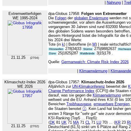
|
Nahrung
|
Tre
Extremwetterfolgen
dpa-Globus 17958:
Folgen von Extremwetter
WE 1995-2024
Die
Folgen
der
globalen Erwärmung
werden mit s
schwerwiegender, vor allem die Auswirkungen vo
vergangenen 30 Jahren sind rund 832000 Mensch
des globalen Südens waren besonders betroffen,
diesem Hintergrund listet die Infografik für die 
bis 2024 drei Werte:
Tote (in
k
) | Betroffene (in
M
) | reale wirtschaftli
278|34|33
275|988|2637
Hitzewellen
Stürme
Hochwas
25|1825|287
3|15|178 .
Dürre
Waldbrände
21.11.25
(2704)
Quelle:
Germanwatch: Climate Risk Index 2026
|
Klimaerwärmung
|
Klimawandel
Klimaschutz-Index 2026
dpa-Globus 17957:
Klimaschutz-Index 2026
WE 2026
Alljährlich zur
UN-Klimakonferenz
bewertet der
K
Change Performance Index
(CCPI)) die Staaten
darauf, was sie gegen die
Klimaerwärmung
unter
weltweit und die EU. Anhand ihres KSI (0 bis 100
Bereichen
Treibhausgase
,
erneuerbare Energien
die Staaten benotet
ⓘ
. Kein Land hat bisher ge
ersten 3 Ränge für "sehr gut" wie zuvor demonstra
KSI-Ranking (Top5 ... Flop5):
⟨
DK
81
UK
71
MA
71
CL
71
LU
70⟩ ... ⟨
KR
23
R
21.11.25
(2702)
Deutschland (61,5) sinkt um 6 Plätze auf Rang 2