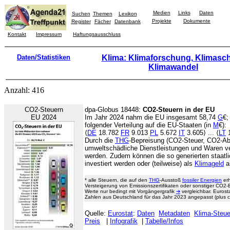
Medien
Links
Daten
Suchen
Themen
Lexikon
Projekte
Dokumente
Register
Fächer
Datenbank
Kontakt
Impressum
Haftungsausschluss
Daten/Statistiken
Klima: Klimaforschung, Klimasch
Klimawandel
Anzahl: 416
CO2-Steuern
dpa-Globus 18448:
CO2-Steuern in der EU
EU 2024
Im Jahr 2024 nahm die EU insgesamt 58,74
G
€;
folgender Verteilung auf die EU-Staaten (in
M
€):
⟨
DE
18.782
FR
9.013
PL
5.672
IT
3.605⟩ ... ⟨
LT
Durch die
THG
-Bepreisung (CO2-Steuer, CO2-Abg
umweltschädliche Dienstleistungen und Waren ver
werden. Zudem können die so generierten staat
investiert werden oder (teilweise) als
Klimageld
a
* alle Steuern, die auf den
THG
-Ausstoß
fossiler Energien
erh
Versteigerung von Emissionszertifikaten oder sonstiger CO2
Werte nur bedingt mit Vorgängergrafik
➔
vergleichbar. Eurost
Zahlen aus Deutschland für das Jahr 2023 angepasst (plus ca
Quelle:
Eurostat
:
Daten
Metadaten
Klima-Steue
Preis
|
Infografik
|
Tabelle/Infos