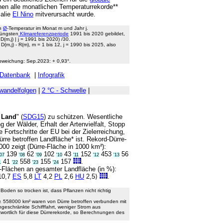
nen alle monatlichen Temperaturrekorde**
alie
El Nino
mitverursacht wurde.
en
Ø
-Temperatur im Monat m und Jahr j.
jüngsten
Klimareferenzperiode
1991 bis 2020 gebildet,
(m,j) | j = 1991 bis 2020) /30.
D(m,j) - R(m), m = 1 bis 12, j = 1990 bis 2025, also
Abweichung: Sep.2023: + 0,93°.
Datenbank
|
Infografik
wandelfolgen
|
2 °C - Schwelle
|
 Land
" (
SDG15
) zu schützen. Wesentliche
g der Wälder, Erhalt der Artenvielfalt, Stopp
 Fortschritte der EU bei der Zielerreichung,
ürre betroffen Landfläche* ist. Rekord-Dürre-
000 zeigt (Dürre-Fläche in 1000 km²):
139
62
102
43
152
453
56
'07
'08
'09
'10
'11
'12
'13
41
558
155
157
.
1
'22
'23
'24
-Flächen an gesamter Landfläche (in %):
10,7
ES
5,8
LT
4,2
PL
2,6
HU
2,5⟩
.
oden so trocken ist, dass Pflanzen nicht richtig
w. 558000 km² waren von Dürre betroffen verbunden mit
ngeschränkte Schifffahrt, weniger Strom aus
wortlich für diese Dürrerekorde, so Berechnungen des