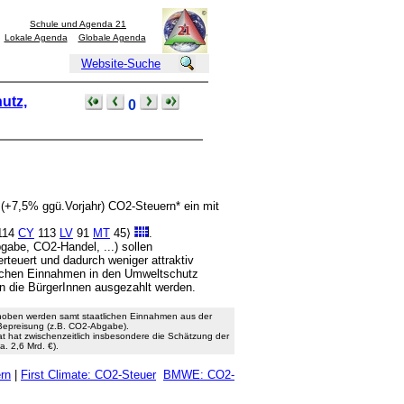
Schule und Agenda 21
Lokale Agenda
Globale Agenda
Website-Suche
utz,
0
 (+7,5% ggü.Vorjahr) CO2-Steuern* ein mit
114
CY
113
LV
91
MT
45⟩
.
abe, CO2-Handel, ...) sollen
teuert und dadurch weniger attraktiv
lichen Einnahmen in den Umweltschutz
n die BürgerInnen ausgezahlt werden.
oben werden samt staatlichen Einnahmen aus der
-Bepreisung (z.B. CO2-Abgabe).
at hat zwischenzeitlich insbesondere die Schätzung der
. 2,6 Mrd. €).
rn
|
First Climate: CO2-Steuer
BMWE: CO2-