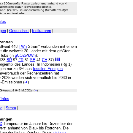
 x 100m große Raster zerlegt und anhand von 4
lächentemperatur; Bevölkerungsdichte.
nen; (2) 30% Baumbeschirmung (Schattenwurf)im
che entfernt leben.
nfos
lgen
|
Gesundheit
|
Indikatoren
|
zentren
eltweit 448
TWh
Strom* verbunden mit einem
tet die weltweit 20 Länder mit dem größten
Hubs (in
gCO2e
/
kWh
):
138
BR
97
FR
51
SE
41
CH
37⟩
.
ergiemix des Landes: In Indonesien (Rg 1)
egen nur zu 3% aus
fossilen Energien
omverbrauch der Rechenzentren hat
r 2025 werden sich vermutlich bis 2030 in
-Emissionen (
➔
)
-Ausstoß 649 MtCO2e (
↗
)
/Infos
se
|
Strom
|
hungen
Ø
-Temperatur im Januar bis Dezember der
rt* anhand von Blau- bis Rottönen. Die
ein deutliches Zeichen für die
globale