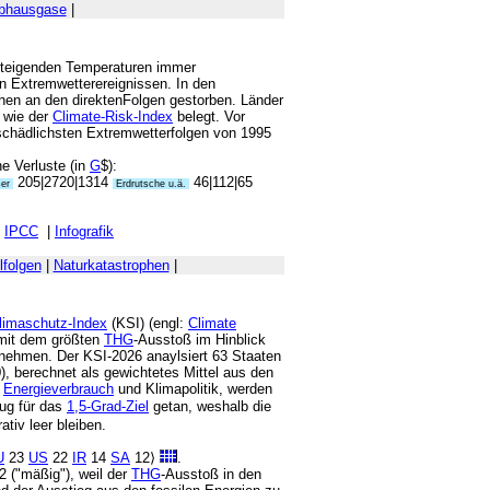
ibhausgase
|
teigenden Temperaturen immer
n Extremwetterereignissen. In den
en an den direktenFolgen gestorben. Länder
 wie der
Climate-Risk-Index
belegt. Vor
6 schädlichsten Extremwetterfolgen von 1995
che Verluste (in
G
$):
205|2720|1314
46|112|65
ser
Erdrutsche u.ä.
IPCC
|
Infografik
folgen
|
Naturkatastrophen
|
limaschutz-Index
(KSI) (engl:
Climate
 mit dem größten
THG
-Ausstoß im Hinblick
nehmen. Der KSI-2026 anaylsiert 63 Staaten
), berechnet als gewichtetes Mittel aus den
,
Energieverbrauch
und Klimapolitik, werden
nug für das
1,5-Grad-Ziel
getan, weshalb die
tiv leer bleiben.
U
23
US
22
IR
14
SA
12⟩
.
2 ("mäßig"), weil der
THG
-Ausstoß in den