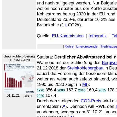
und nach stillgelegt werden. Nur Bulgari
wollen noch später aus der Kohle ausstei
Kohlestroms betrug 2020 in der EU rund
Deutschland 23,9%, darunter 16,2% aus 
Braunkohle (1
t
CO2/t).
Quelle:
EU-Kommission
|
Infografik
|
Ta
|
Kohle
|
Energiewende
|
Treibhaus
Braunkohleförderung
Statista:
Deutlicher Abwärtstrend bei 
DE 1990-2020
Während mit der Schließung des
Bergwer
21.12.2018 der
Steinkohlebergbau
in Deu
dauert die Förderung der besonders kli
weiter an, wenn auch zuletzt sinkend, wi
1990 bis 2020 zeigt (in
Mt
):
356,4
167,7
169,4
178,
1990
2000
2010
2015
107,4 .
01.11.21
2020
(2017)
Durch den steigenden
CO2-Preis
wird di
unrentabler (
↗
). Dennoch will RWE den
ausdehnen, wogegen am 31.10.21 tause