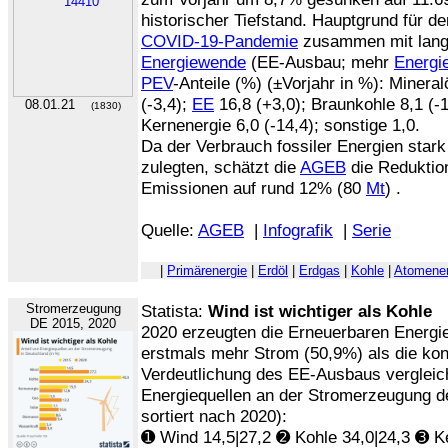
historischer Tiefstand. Hauptgrund für d
COVID-19-Pandemie
zusammen mit langf
Energiewende
(EE-Ausbau; mehr
Energie
PEV
-Anteile (%) (±Vorjahr in %): Mineral
(-3,4);
EE
16,8 (+3,0); Braunkohle 8,1 (-1
08.01.21
(1830)
Kernenergie 6,0 (-14,4); sonstige 1,0.
Da der Verbrauch fossiler Energien star
zulegten, schätzt die
AGEB
die Reduktio
Emissionen auf rund 12% (80
Mt
) .
Quelle:
AGEB
|
Infografik
|
Serie
|
Primärenergie
|
Erdöl
|
Erdgas
|
Kohle
|
Atomener
Stromerzeugung
Statista:
Wind ist wichtiger als Kohle
DE 2015, 2020
2020 erzeugten die Erneuerbaren Energie
erstmals mehr Strom (50,9%) als die kon
Verdeutlichung des EE-Ausbaus vergleicht
Energiequellen an der Stromerzeugung d
sortiert nach 2020):
➊ Wind 14,5|27,2 ➋ Kohle 34,0|24,3 ➌ Ke