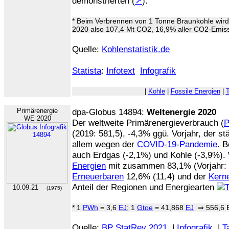
demonstrierten (
↗
).
* Beim Verbrennen von 1 Tonne Braunkohle wird 
2020 also 107,4 Mt CO2, 16,9% aller CO2-Emis
Quelle:
Kohlenstatistik.de
Statista
:
Infotext
Infografik
|
Kohle
|
Fossile Energien
|
Primärenergie
dpa-Globus 14894:
Weltenergie 2020
WE 2020
Der weltweite Primärenergieverbrauch (
(2019: 581,5), -4,3% ggü. Vorjahr, der s
allem wegen der
COVID-19-Pandemie
. 
auch Erdgas (-2,1%) und Kohle (-3,9%).
Energien
mit zusammen 83,1% (Vorjahr: 8
Erneuerbaren
12,6% (11,4) und der
Kern
Anteil der Regionen und Energiearten
10.09.21
(1975)
* 1
PWh
= 3,6
EJ
; 1
Gtoe
= 41,868
EJ
⇒ 556,6 E
Quelle:
BP StatRev 2021
|
Infografik
|
T