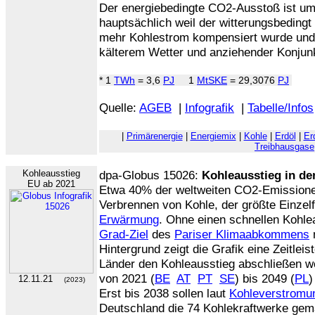
Der energiebedingte CO2-Ausstoß ist u
hauptsächlich weil der witterungsbeding
mehr Kohlestrom kompensiert wurde und
kälterem Wetter und anziehender Konjunk
* 1
TWh
= 3,6
PJ
1
MtSKE
= 29,3076
PJ
Quelle:
AGEB
|
Infografik
|
Tabelle/Infos
|
Primärenergie
|
Energiemix
|
Kohle
|
Erdöl
|
Er
Treibhausgase
Kohleausstieg
dpa-Globus 15026:
Kohleausstieg in de
EU ab 2021
Etwa 40% der weltweiten CO2-Emissione
Verbrennen von Kohle, der größte Einzelf
Erwärmung
. Ohne einen schnellen Kohle
Grad-Ziel
des
Pariser Klimaabkommens
n
Hintergrund zeigt die Grafik eine Zeitlei
Länder den Kohleausstieg abschließen wo
von 2021 (
BE
AT
PT
SE
) bis 2049 (
PL
12.11.21
(2023)
Erst bis 2038 sollen laut
Kohleverstromu
Deutschland die 74 Kohlekraftwerke ge