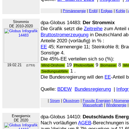
|
Primärenergie
|
Erdöl
|
Erdgas
|
Kohle
|
Strommix
dpa-Globus 14483:
Der Strommix
DE 2010-2020
Die Grafik setzt die
Zeitreihe
zum Anteil 
Bruttostromerzeugung
in Deutschland ab 
Anteile 2020 (vorläufig) in % :
EE
45; Kernenergie 11; Steinkohle 8; Br
Sonstige 4.
Die 45%-EE verteilen sich so (%):
19
9
8
19.02.21
Wind-Onshore
Photovoltaik
Biomasse
Win
(1753)
1 .
Siedlungsabfälle
Die Bundesregierung will den
EE
-Anteil 
Quelle:
BDEW
Bundesregierung
|
Infogr
|
Strom
|
Ökostrom
|
Fossile Energien
|
Atomener
Wasserkraft
|
Windenergie
Energiemix
dpa-Globus 14410:
Deutschlands Energ
DE 2020
Nach vorläufigen
AGEB
-Berechnungen is
zum Vorjahr um 8,7% gesunken auf 11.