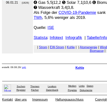
➍ Gas 5,5|12,2 ➎ Solar 7,1|10,6 ➏ Biom
06.01.21
(1826)
➐ Wasserkraft 3,4|3,8.
Als Folge der
COVID-19-Pandemie
sank 
TWh
, 5,6% weniger als 2019.
Quelle:
ISE
Statista
:
Infotext
Infografik
|
Tabelle/Inf
|
Strom
|
EW-Strom
|
Kohle
|
|
Atomenergie
|
Wind
Biomasse
|
erstellt: 09.08.26/
zgh
Kohle
Medien
Links
Daten
Suchen
Themen
Lexikon
Register
Fächer
Datenbank
Projekte
Dokumente
Kontakt
über uns
Impressum
Haftungsausschluss
Copyrigh