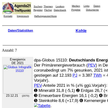
Medien
Links
Daten
Suchen
Themen
Lexikon
Projekte
Dokumente
Register
Fächer
Datenbank
Kontakt
Impressum
Haftungsausschluss
Daten/Statistiken
Kohle
Anzahl: 7
Energiemix
dpa-Globus 15110:
Deutschlands Energ
DE 2021
Der Primärenergieverbrauch (
PEV
) in D
coronabedingt um 7% gesunken, 2021 ist
gestiegen auf 12.193
PJ
= 3.387
TWh
= 
Vorjahr).
PEV
-Anteile 2021 in % (±% ggü.Vorjahr):
➊ Mineralöl 31,8 (-5,1) ➋ Erdgas 26,7 (+
➌ Erneuerbare Energien 16,1 (-0,2) ➍ Br
23.12.21
(2070)
➎ Steinkohle 8,6 (+17,9) ➏ Kernenergie 
.