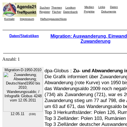
Medien
Links
Daten
Suchen
Themen
Lexikon
Projekte
Dokumente
Register
Fächer
Datenbank
Kontakt
Impressum
Haftungsausschluss
Daten/Statistiken
Migration: Auswanderung, Einwand
Zuwanderung
Anzahl: 1
Migration-D-1950-2010
dpa-Globus :
Zu- und Abwanderung i
Die Grafik informiert über Zuwanderun
Abwanderung (rote Kurve) von 1950 bi
das Wanderungsaldo 2009 noch negati
(734) als Zuwanderung (721), war es 20
Zuwanderung stieg um 77 auf 798, die 
um 63 auf 671, das Wanderungsaldo be
Top 3 Herkunftsländer: Polen 126, Rum
12.05.11
(338)
Top 3 Zielländer: Polen 103, Rumänien 
Top 3 Zielländer deutscher Auswandere