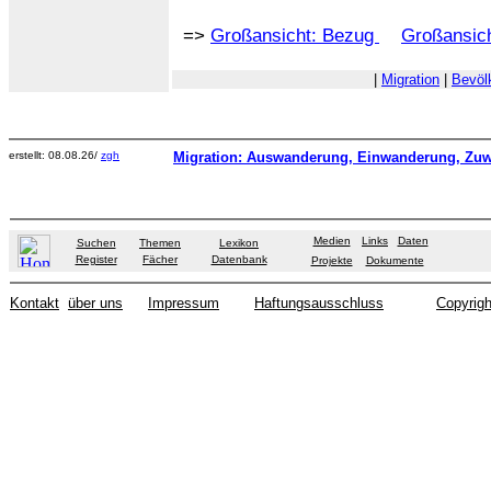
=>
Großansicht: Bezug
Großansich
|
Migration
|
Bevöl
erstellt: 08.08.26/
zgh
Migration: Auswanderung, Einwanderung, Zu
Medien
Links
Daten
Suchen
Themen
Lexikon
Register
Fächer
Datenbank
Projekte
Dokumente
Kontakt
über uns
Impressum
Haftungsausschluss
Copyrigh