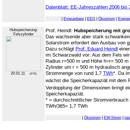
Datenblatt: EE-Jahreszahlen 2006 bis
|
Erneuerbare
|
EEG
|
Ökostrom
|
Energi
Hubspeicherung-
Prof. Heindl:
Hubspeicherung mit gro
Felszylinder
Das wachsende aber stark schwanke
Solarstrom erfordert den Ausbau von 
Dazu schlägt
Prof. Eduard Heindl
einen
im Schwarzwald vor: Aus dem Fels wird
Radius r=500 m und Höhe h=r= 500 m g
Zylinder um r = 500 m hydraulisch ang
Strommenge von rund 1,7
TWh
*. Da i
20.01.11
(378)
wächst die Speicherkapaziät mit dem F
Verdopplung der Dimensionen bringt ei
Speicherkapaziät.
* = durchschnittlicher Stromverbrauch
TWh/365= 1,7 TWh
|
Ökostrom
|
EW-Strom
|
nac