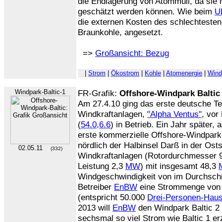
die Endlagerung von Atommüll, da sie n
geschätzt werden können. Wie beim
U
die externen Kosten des schlechtesten 
Braunkohle, angesetzt.
=>
Großansicht: Bezug
|
Strom
|
Ökostrom
|
Kohle
|
Atomenergie
|
Wind
Windpark-Baltic-1
FR-Grafik:
Offshore-Windpark Baltic
Am 27.4.10 ging das erste deutsche Tes
Windkraftanlagen,
"Alpha Ventus"
, vor
(
54.0,6.6
) in Betrieb. Ein Jahr später, 
erste kommerzielle Offshore-Windpark,
nördlich der Halbinsel Darß in der Ost
02.05.11
(332)
Windkraftanlagen (Rotordurchmesser 
Leistung 2,3
MW
) mit insgesamt 48,3
Windgeschwindigkeit von im Durchschni
Betreiber
EnBW
eine Strommenge von
(entspricht 50.000
Drei-Personen-Haus
2013 will
EnBW
den Windpark Baltic 2 
sechsmal so viel Strom wie Baltic 1 e