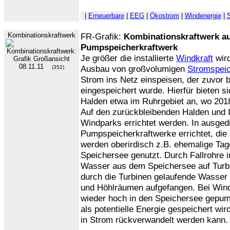
|
Erneuerbare
|
EEG
|
Ökostrom
|
Windenergie
|
S
Kombinationskraftwerk
FR-Grafik:
Kombinationskraftwerk a
Pumpspeicherkraftwerk
Je größer die installierte
Windkraft
wird
08.11.11
Ausbau von großvolumigen
Stromspei
(352)
Strom ins Netz einspeisen, der zuvor 
eingespeichert wurde. Hierfür bieten 
Halden etwa im Ruhrgebiet an, wo 2018
Auf den zurückbleibenden Halden und 
Windparks errichtet werden. In ausge
Pumpspeicherkraftwerke errichtet, die
werden oberirdisch z.B. ehemalige Tag
Speichersee genutzt. Durch Fallrohre 
Wasser aus dem Speichersee auf Turbi
durch die Turbinen gelaufende Wasser w
und Höhlräumen aufgefangen. Bei Wind
wieder hoch in den Speichersee gepu
als potentielle Energie gespeichert wir
in Strom rückverwandelt werden kann.