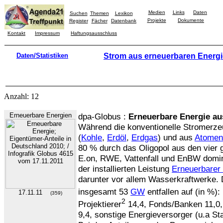
Medien
Links
Daten
Suchen
Themen
Lexikon
Projekte
Dokumente
Register
Fächer
Datenbank
Kontakt
Impressum
Haftungsausschluss
Daten/Statistiken
Strom aus erneuerbaren Energ
Anzahl: 12
Erneuerbare Energien
dpa-Globus :
Erneuerbare Energie au
Während die konventionelle Stromerz
(
Kohle
,
Erdöl
,
Erdgas
) und aus
Atomen
80 % durch das Oligopol aus den vier
E.on, RWE, Vattenfall und EnBW dominie
der installierten Leistung
Erneuerbarer
darunter vor allem Wasserkraftwerke. 
insgesamt 53
GW
entfallen auf (in %):
17.11.11
(359)
2
Projektierer
14,4, Fonds/Banken 11,0,
9,4, sonstige Energieversorger (u.a St