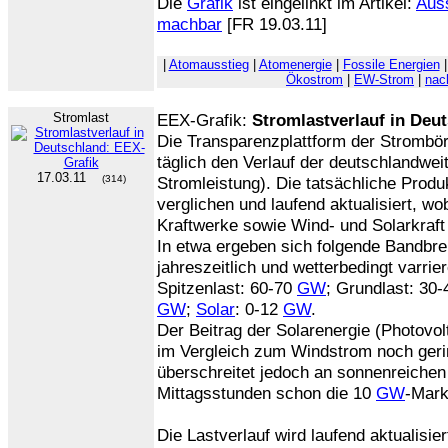
Die
Grafik
ist eingelinkt im Artikel:
Auss
machbar
[FR 19.03.11]
|
Atomausstieg
|
Atomenergie
|
Fossile Energien
Ökostrom
|
EW-Strom
|
nac
Stromlast
EEX-Grafik:
Stromlastverlauf in Deu
Die Transparenzplattform der Strombör
täglich den Verlauf der deutschlandwei
17.03.11
(314)
Stromleistung). Die tatsächliche Produ
verglichen und laufend aktualisiert, wo
Kraftwerke sowie Wind- und Solarkraft 
In etwa ergeben sich folgende Bandbrei
jahreszeitlich und wetterbedingt varrie
Spitzenlast: 60-70
GW
; Grundlast: 30
GW
;
Solar
: 0-12
GW
.
Der Beitrag der Solarenergie (Photovol
im Vergleich zum Windstrom noch gerin
überschreitet jedoch an sonnenreiche
Mittagsstunden schon die 10
GW
-Mark
Die Lastverlauf wird laufend aktualisier