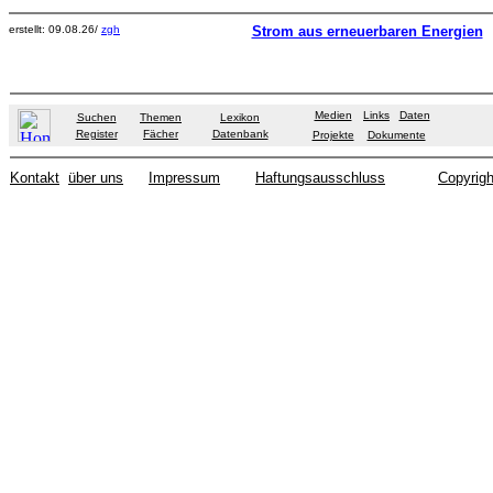
erstellt: 09.08.26/
zgh
Strom aus erneuerbaren Energien
Medien
Links
Daten
Suchen
Themen
Lexikon
Register
Fächer
Datenbank
Projekte
Dokumente
Kontakt
über uns
Impressum
Haftungsausschluss
Copyrigh