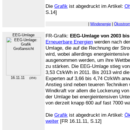
Die
Grafik
ist abgedruckt im Artikel:
Oh
S.14]
|
Windenergie
|
Ökostro
EEG-Umlage
FR-Grafik:
EEG-Umlage von 2003 bis
Erneuerbare Energien
werden nach d
Umlage, die auf die Rechnung der Str
wird, wobei allerdings energieintensiv
ausgenommen werden, um ihre Wettbe
zu stärken. Die EEG-Umlage stieg von
3,53 Ct/kWh in 2011. Bis 2013 wird d
16.11.11
Experten auf 3,66 bis 4,74 Ct/kWh an
(356)
Anstieg sind neben teueren Techniken 
Windkraft vor allem die Lockerung von 
der Umlage bei energieintensiven Unt
von derzeit knapp 600 auf fast 7000 w
Die
Grafik
ist abgedruckt im Artikel:
Ök
weiter
[FR 16.11.11, S.12]