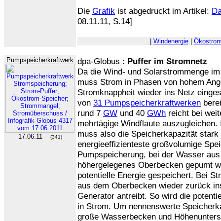
Die
Grafik
ist abgedruckt im Artikel:
Da
08.11.11, S.14]
|
Windenergie
|
Ökostro
Pumpspeicherkraftwerk
dpa-Globus :
Puffer im Stromnetz
Da die Wind- und Solarstrommenge im 
muss Strom in Phasen von hohem Ange
Stromknappheit wieder ins Netz einges
von
31 Pumpspeicherkraftwerken
berei
rund 7
GW
und 40
GWh
reicht bei wei
mehrtägige Windflaute auszugleichen.
muss also die Speicherkapazität stark
17.06.11
(341)
energieeffizienteste großvolumige Spei
Pumpspeicherung, bei der Wasser aus 
höhergelegenes Oberbecken gepumt wir
potentielle Energie gespeichert. Bei 
aus dem Oberbecken wieder zurück in
Generator antreibt. So wird die potent
in Strom. Um nennenswerte Speicherkap
große Wasserbecken und Höhenuntersch