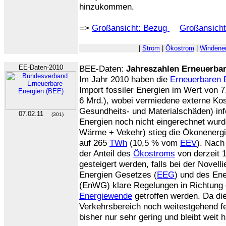
hinzukommen.
=>
Großansicht: Bezug
Großansicht
|
Strom
|
Ökostrom
|
Windener
EE-Daten-2010
BEE-Daten:
Jahreszahlen Erneuerbar
Im Jahr 2010 haben die
Erneuerbaren 
Import fossiler Energien im Wert von 7
6 Mrd.), wobei vermiedene externe Kos
Gesundheits- und Materialschäden) inf
07.02.11
(301)
Energien noch nicht eingerechnet wur
Wärme + Vekehr) stieg die Ökonenerg
auf 265
TWh
(10,5 % vom
EEV
). Nach
der Anteil des
Ökostroms
von derzeit 
gesteigert werden, falls bei der Novel
Energien Gesetzes (
EEG
) und des Ene
(EnWG) klare Regelungen in Richtung 
Energiewende
getroffen werden. Da d
Verkehrsbereich noch weitestgehend fe
bisher nur sehr gering und bleibt weit 