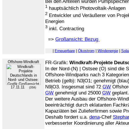
Bei den Anteilen wurden Pumpspeicherk
1
hauptsächlich Photovoltaik-Anlagen
2
Entwickler und Veräußerer von Proje
Energien
3
inkl. Contracting
=>
Großansicht: Bezug
|
Erneuerbare
|
Ökostrom
|
Windenergie
|
Sola
Offshore-Windkraft
FR-Grafik:
Windkraft-Projekte Deuts
In der Nord-(N) | Ostsee (O) sind die 
Offshore-Windparks nach 3 Kategorien 
Betrieb (gelb): N3|O1; genehmigt (blau)
N9|O3. Insgesmat sind 72
GW
Offshore
17.11.11
(358)
GW
genehmigt und 25000
GW
geplant.
Der weitere Ausbau der Offshore-Windk
beeinträchtigt durch eklatanten Fachk
Kapaziäten bei Zulieferfirmen sowie Pr
Deshalb fordert u.a.
dena
-Chef
Stepha
verbesserter Koordinierung aller Akteu