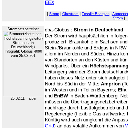
EEX
|
Strom
|
Ökostrom
|
Fossile Energien
|
Atomener
Strom
|
Stromnetzbetreiber
dpa-Globus :
Strom in Deutschland
Der Strom wird hauptsächlich in folge
produziert: Braunkohle in Sachsen un
Stein-/Braunkohle und Erdgas in NRW 
allem im Norden und Süden. Hinzu k
von Standorten an den Küsten und künf
Windparks. Über ein
Höchstspannung
Leitungen) wird der Strom deutschlandw
haben dieses Netz unter sich aufgeteil
Nord bis Süd in der Mitte;
Amprion
(To
im Westen und in Teilen Bayerns;
Elia
und
EnBW
in Baden-Württemberg. Neb
25.02.11
(306)
müssen die Übertragungsnetzbetreiber
nachfrage durch Lastfolgebetrieb und d
Regelenergie (flexible Gaskraftwerke
Künftig wird auch umgkehrt die Anpass
Grid
) an das volatile Aufkommen von
W