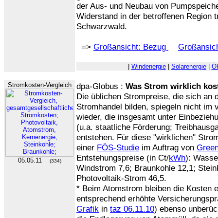
der Aus- und Neubau von Pumpspeicher
Widerstand in der betroffenen Region tri
Schwarzwald.
=>
Großansicht: Bezug
Großansich
|
Windenergie
|
Solarenergie
|
Ö
Stromkosten-Vergleich
dpa-Globus :
Was Strom wirklich kos
Die üblichen Strompreise, die sich an 
Stromhandel bilden, spiegeln nicht im
wieder, die insgesamt unter Einbeziehu
(u.a. staatliche Förderung; Treibhaus
entstehen. Für diese "wirklichen" Str
einer
FÖS-Studie
im Auftrag von
Gree
Entstehungspreise (in Ct/
kWh
): Wasse
05.05.11
(334)
Windstrom 7,6; Braunkohle 12,1; Stein
Photovoltaik-Strom 46,5.
* Beim Atomstrom bleiben die Kosten 
entsprechend erhöhte Versicherungspr
Grafik
in
taz 06.11.10
) ebenso unberück