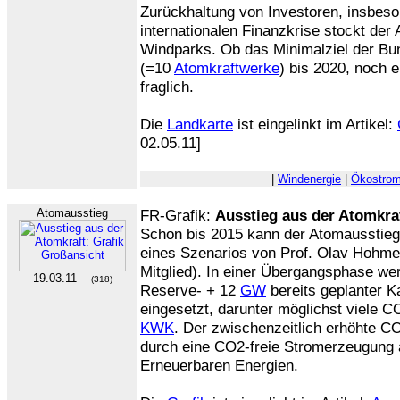
Zurückhaltung von Investoren, insbeso
internationalen Finanzkrise stockt der
Windparks. Ob das Minimalziel der Bu
(=10
Atomkraftwerke
) bis 2020, noch e
fraglich.
Die
Landkarte
ist eingelinkt im Artikel:
02.05.11]
|
Windenergie
|
Ökostro
Atomausstieg
FR-Grafik:
Ausstieg aus der Atomkra
Schon bis 2015 kann der Atomausstieg
eines Szenarios von Prof. Olav Hohme
Mitglied). In einer Übergangsphase we
19.03.11
(318)
Reserve- + 12
GW
bereits geplanter Ka
eingesetzt, darunter möglichst viele 
KWK
. Der zwischenzeitlich erhöhte C
durch eine CO2-freie Stromerzeugung 
Erneuerbaren Energien.