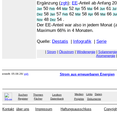
Ergänzung (
zgh
):
EE
-Anteil ab Anfang 20
50
44
52
55
64
61
Jan
Feb
Mär
Apr
Mai
Jun
Jul
58
57
62
58
66
66
Dez
Jan
Feb
Mär
Apr
Mai
Ju
48
54 .
Nov
Dez
Der EE-Anteil war also in jedem Monat (
Maximum 66% in 4 Monaten.
Quelle:
Destatis
|
Infografik
|
Serie
|
Strom
|
Ökostrom
|
Windenergie
|
Solarenergie
Atomenergie
|
erstellt: 05.08.26/
zgh
Strom aus erneuerbaren Energien
Medien
Links
Daten
Suchen
Themen
Lexikon
Register
Fächer
Datenbank
Projekte
Dokumente
Kontakt
über uns
Impressum
Haftungsausschluss
Copyrigh