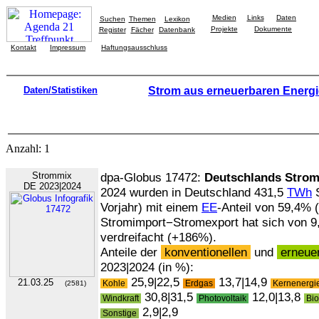
Medien
Links
Daten
Suchen
Themen
Lexikon
Projekte
Dokumente
Register
Fächer
Datenbank
Kontakt
Impressum
Haftungsausschluss
Daten/Statistiken
Strom aus erneuerbaren Energ
Anzahl: 1
Strommix
dpa-Globus 17472:
Deutschlands Stro
DE 2023|2024
2024 wurden in Deutschland 431,5
TWh
S
Vorjahr) mit einem
EE
-Anteil von 59,4% 
Stromimport−Stromexport hat sich von 9,
verdreifacht (+186%).
Anteile der
konventionellen
und
erneue
2023|2024 (in %):
25,9|22,5
13,7|14,9
21.03.25
Kohle
Erdgas
Kernenergi
(2581)
30,8|31,5
12,0|13,8
Windkraft
Photovoltaik
Bi
2,9|2,9
Sonstige