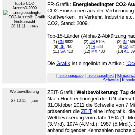
Top15-CO2-
FR-Grafik:
Energiebedingter CO2-Au
Ausstoß-2009
CO2-Emissionen aus der Verbrennung v
Kraftwerken, im Verkehr, Industrie etc
CO2, Stand: 2009.
28.11.11
(364)
Top-15-Länder (Alpha-2-Abkürzung na
(1)
CN
6832
(2)
US
5195
(3)
IN
158
(6)
DE
750
(7)
IR
533
(8)
CA
52
(11)
SA
410
(12)
MX
400
(13)
AU
39
Die
Grafik
ist eingelinkt im Artikel:
"Oc
|
Treibhausgase
|
Treibhauseffekt
|
Klimaerw
Schwelle
|
Kippel
Weltbevölkerung
ZEIT-Grafik:
Weltbevölkerung: Tag de
Nach Hochrechnungen der UN überschr
27.10.11
(348)
31.Oktober 2011 die Schwelle von 7 Mi
präsentiert die
ZEIT
eine Infografik, di
Weltbevökerung vom Jahr 1804 (1. Mrd
(3.Mrd), 1974 (4.Mrd.), 1987 (5.Mrd.),
anhand folgender Kennzahlen nachzeich