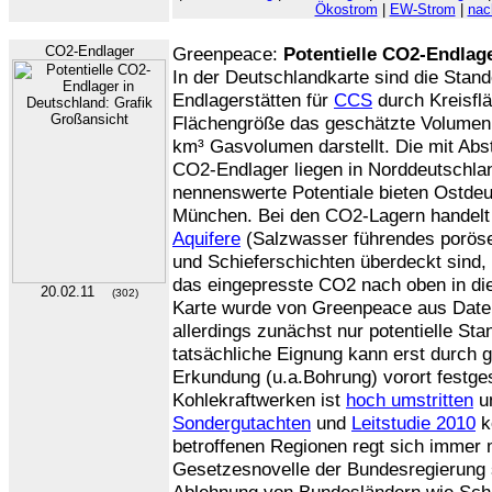
Ökostrom
|
EW-Strom
|
nac
CO2-Endlager
Greenpeace:
Potentielle CO2-Endlag
In der Deutschlandkarte sind die Stand
Endlagerstätten für
CCS
durch Kreisflä
Flächengröße das geschätzte Volumen 
km³ Gasvolumen darstellt. Die mit Abs
CO2-Endlager liegen in Norddeutschlan
nennenswerte Potentiale bieten Ostde
München. Bei den CO2-Lagern handelt
Aquifere
(Salzwasser führendes poröses
und Schieferschichten überdeckt sind, 
das eingepresste CO2 nach oben in di
20.02.11
(302)
Karte wurde von Greenpeace aus Dat
allerdings zunächst nur potentielle Sta
tatsächliche Eignung kann erst durch g
Erkundung (u.a.Bohrung) vorort festge
Kohlekraftwerken ist
hoch umstritten
un
Sondergutachten
und
Leitstudie 2010
k
betroffenen Regionen regt sich immer
Gesetzesnovelle der Bundesregierung s