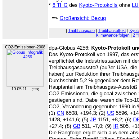
*
6 THG
des
Kyoto-Protokolls
ohne
LU
=>
Großansicht: Bezug
|
Treibhausgase
|
Treibhauseffekt
|
Kyoto
Klimawandelfolgen
|
2 °
CO2-Emissionen-2008
dpa-Globus 4256:
Kyoto-Protokoll un
Das Kyoto-Protokoll von 1997, das erst
verpflichtet die Industriestaaten mit d
Treibhausgasausstoß (außer USA, die da
haben) zur Reduktion ihrer Treibhaus
Durchschnitt 5,2 % gegenüber dem Re
Hauptanteil am Treibhausgas-Ausstoß 
19.05.11
(339)
CO2-Emissionen, die global zwischen
gestiegen sind. Dabei waren die Top-10
CO2, Veränderung gegenüber 1990 in 
(1)
CN
6508, +194,3; (2)
US
5596, +14
1428, +141,6; (5)
JP
1151, +8,2; (6)
D
+27,4; (8)
GB
511, -7,0; (9)
IR
505, +18
Die Rangfolge ergibt sich aus dem ab