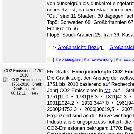
von dunkelgrün bis dunkelrot eingefärbt
unbesetzt ist, da kein Staat hinreichen
"Gut" sind 11 Staaten, 30 dagegen "sch
Top5: Schweden 68, Großbritannien 67,
Frankreich 66.
Flop5: Saudi-Arabien.25, Iran 36, Kasa
=>
Großansicht: Bezug
Großansich
|
Treibhausgase
|
Klimaerwärmung
|
Klimawand
CO2-Emissionen-1751-
FR-Grafik:
Energiebedingte CO2-Emis
2010
Die Grafik zeigt den Anstieg der welt
1751 bis 2010 basierend auf Recherc
Jahr| CO2-Emissionen in
Mt
, auf 1 Ste
08.12.11
(368)
1751|11,0 • 1781|18,3 • 1811|40,3 •
1901|2024,2 • 1931|3447,0 • 1961|9
2000|24752,3 • 2006|30619,5 • 2007|
Ergänzend sind an der Kurve wichtige 
Industrialisierungsprozess notiert, di
CO2-Emissionen beitrugen: 1770: Begin