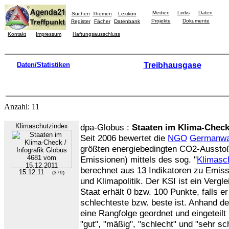
Medien
Links
Daten
Suchen
Themen
Lexikon
Projekte
Dokumente
Register
Fächer
Datenbank
Kontakt
Impressum
Haftungsausschluss
Daten/Statistiken
Treibhausgase
Anzahl: 11
Klimaschutzindex
dpa-Globus :
Staaten im Klima-Check
Seit 2006 bewertet die
NGO
Germanwa
größten energiebedingten CO2-Ausstoß
Emissionen) mittels des sog. "
Klimasc
berechnet aus 13 Indikatoren zu Emis
15.12.11
(379)
und Klimapolitik. Der KSI ist ein Vergl
Staat erhält 0 bzw. 100 Punkte, falls er
schlechteste bzw. beste ist. Anhand d
eine Rangfolge geordnet und eingeteilt 
"gut", "mäßig", "schlecht" und "sehr sch