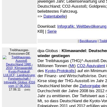
jeweiligen Jahr; Lebenserwartung und S
Deutschland; CO2-Ausstoß; Goldpreis
beliebtestes Fahrzeug.
=>
Datentabelle
)
Download:
Infografik: Weltbevölkerung
KB] |
Serie
|
Bevölkerung
|
Trei
Treibhausgas-
dpa-Globus :
Klimawandel: Deutsche
Emissionen-DE
wieder gestiegen
Der Treibhausgas (THG)*-Ausstoß Deu
Millionen Tonnen (
Mt
)
CO2-Äquivalent
des
Kyoto-Protokolls
) auf ein Minimum
der Finanz- und Wirtschaftskrise. Du
Kirse stieg der THG-Ausstoß im Jahr 20
Deutschland bisher die
Zielvorgabe
de
17.06.11
(340)
Durchschnitt der Jahre 2008 bis 2012 
Jahr zu emittieren. Der Tiefstwert aus 
Mt, so dass Deutschland die Kyoto-Vor
Folgejahren 2011 und 2012 erfüllen wir