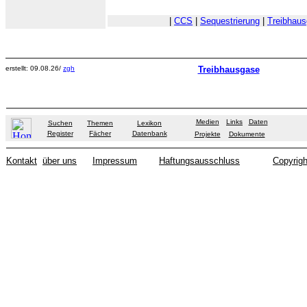
|
CCS
|
Sequestrierung
|
Treibhau
erstellt: 09.08.26/
zgh
Treibhausgase
Medien
Links
Daten
Suchen
Themen
Lexikon
Register
Fächer
Datenbank
Projekte
Dokumente
Kontakt
über uns
Impressum
Haftungsausschluss
Copyrigh