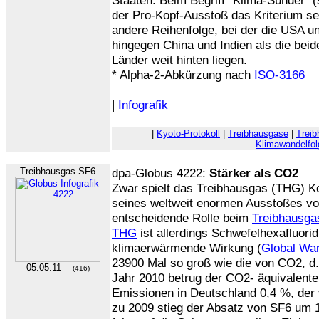
Staaten. Beim Begriff "Klima-Sünder" (s
der Pro-Kopf-Ausstoß das Kriterium sein
andere Reihenfolge, bei der die USA u
hingegen China und Indien als die bei
Länder weit hinten liegen.
* Alpha-2-Abkürzung nach
ISO-3166
|
Infografik
|
Kyoto-Protokoll
|
Treibhausgase
|
Treib
Klimawandelfol
Treibhausgas-SF6
dpa-Globus 4222:
Stärker als CO2
Zwar spielt das Treibhausgas (THG) K
seines weltweit enormen Ausstoßes v
entscheidende Rolle beim
Treibhausga
THG
ist allerdings Schwefelhexafluori
klimaerwärmende Wirkung (
Global War
23900 Mal so groß wie die von CO2, d
05.05.11
(416)
Jahr 2010 betrug der CO2- äquivalent
Emissionen in Deutschland 0,4 %, der
zu 2009 stieg der Absatz von SF6 um