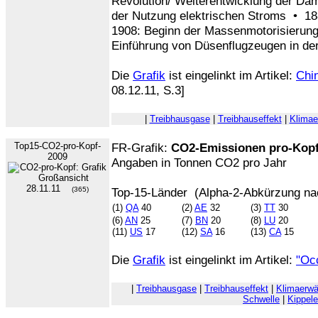
Revolution/ Weiterentwicklung der D
der Nutzung elektrischen Stroms • 18
1908: Beginn der Massenmotorisierun
Einführung von Düsenflugzeugen in der
Die
Grafik
ist eingelinkt im Artikel:
Chin
08.12.11, S.3]
|
Treibhausgase
|
Treibhauseffekt
|
Klima
Top15-CO2-pro-Kopf-
FR-Grafik:
CO2-Emissionen pro-Kopf
2009
Angaben in Tonnen CO2 pro Jahr
28.11.11
(365)
Top-15-Länder (Alpha-2-Abkürzung n
(1)
QA
40
(2)
AE
32
(3)
TT
30
(6)
AN
25
(7)
BN
20
(8)
LU
20
(11)
US
17
(12)
SA
16
(13)
CA
15
Die
Grafik
ist eingelinkt im Artikel:
"Oc
|
Treibhausgase
|
Treibhauseffekt
|
Klimaerw
Schwelle
|
Kippel