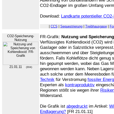
Ablehnung von Bundesländern wie Schle
CO2-Endlager im großen Umfang verm
Download:
Landkarte potentieller CO2
|
CCS
|
Sequestrierung
|
Treibhausgase
|
Fo
CO2-Speicherung-
FR-Grafik:
Nutzung und Speicherung
Nutzung
Verflüssigtes Kohlendioxid (CO2) wird 
Gaslager oder in Salzstöcke verpresst
ausschwemmen und über Steigleitungen
fördern. Falls Kohleflötze dicht genug
hin gepumpt werden, wobei das Gas M
21.01.11
(304)
gewonnen werden kann. Neben Lagerst
auch solche unter dem Meeresboden fü
Technik
für Verstromung
fossiler Energ
Experten als
kontraproduktiv
eingeschä
Regionen stößt sie wegen ihrer
Risike
Widerstand.
Die Grafik ist
abgedruckt
im Artikel:
Wi
Endlagerung?
[FR 21.01.11]