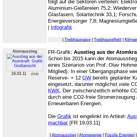
folgt auf die Sektoren verteilen: Elektr
Aluminium-Gießereien 75,2; Wiederverk
Glasfasern, Solartechnik 33,1; Forsch
Energieversorger 7,8; Magnesiumgießer
|
Infografik
|
Treibhausgase
|
Treibhauseffekt
|
Klima
Atomausstieg
FR-Grafik:
Ausstieg aus der Atomkra
Schon bis 2015 kann der Atomausstieg
eines Szenarios von Prof. Olav Hohme
Mitglied). In einer Übergangsphase we
19.03.11
(318)
Reserve- + 12
GW
bereits geplanter Ka
eingesetzt, darunter möglichst viele 
KWK
. Der zwischenzeitlich erhöhte C
durch eine CO2-freie Stromerzeugung 
Erneuerbaren Energien.
Die
Grafik
ist eingelinkt im Artikel:
Auss
machbar
[FR 19.03.11]
|
Atomausstieg
|
Atomenergie
|
Fossile Energien