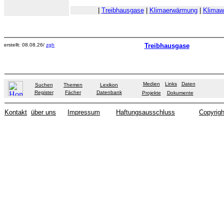
|
Treibhausgase
|
Klimaerwärmung
|
Klimaw
erstellt: 08.08.26/
zgh
Treibhausgase
Medien
Links
Daten
Suchen
Themen
Lexikon
Register
Fächer
Datenbank
Projekte
Dokumente
Kontakt
über uns
Impressum
Haftungsausschluss
Copyrigh