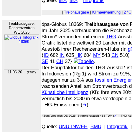
Quelle:
IEA
IEA
|
Infografik
|
Treibhausgase
|
Klimaerwärmung
|
2 °C
Treibhausgase,
dpa-Globus 18369:
Treibhausgase von 
Rechenzentren
Im Jahr 2025 verbrauchten die Rechenze
WE 2025
Strom* verbunden mit einem
THG
-Ausst
Grafik listet die weltweit 20 Länder mit
Ausstoß ihrer Rechenzentren-Hubs (in
g
⟨
ID
682
IN
635
HK
604
MY
543
CN
510⟩ .
SE
41
CH
37⟩
.
Der Hauptfaktor für den THG-Ausstoß is
11.06.26
(2787)
In Indonesien (Rg 1) wird Strom zu 91%,
dagegen nur zu 3% aus
fossilen Energie
wachsenden Anteil am Stromverbrauch d
Künstliche Intelligenz
(KI): ihre etwa 20
vermutlich bis 2030 in etwa verdoppeln
THG-Emissionen (
➔
)
* Zum Vergleich DE 2025: Stromverbrauch 438 TWh (
↗
) THG-Aus
Quelle:
UNU-INWEH
BMU
|
Infografik