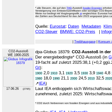
* alle Steuern, die auf den
THG
-Ausstoß
fossiler Energien
erhoben
Versteigerung von Emissionszertifikaten oder sonstiger CO2-Bepr
Werte nur bedingt mit Vorgängergrafik
➔
vergleichbar. Eurostat ha
der Zahlen aus Deutschland für das Jahr 2023 angepasst (plus ca.
Quelle:
Eurostat
:
Daten
Metadaten
Klim
CO2-Steuer
BMWE: CO2-Preis
|
Infogr
|
Treibhausgase
|
Konsum &
CO2-Ausstoß
dpa-Globus 18379:
CO2-Ausstoß in der
WE 1900-2025
Der energiebedingte* CO2-Ausstoß (in
G
19-facht auf zuletzt 2025:38,1 (+0,2 ggü.2
Gt
):
2,0
3,1
3,5
3,9
4,8
1900
1910
1920
1930
1940
18,0
21,1
24,5
32,5
1980
1990
2000
2010
202
↗
IEA
)
Laut IEA entkoppeln sich Wirtschaftsw
17.06.26
(2795)
zunehmend, zuletzt 2025: Wirtschaftsw
* CO2 durch Verbrennen von fossilen Energien und aus industriel