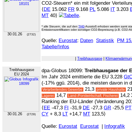
CO2-Steuern* ein mit folgender Verteilun
⟨
DE
15.062
FR
9.168
PL
5.086
IT
3.203
MT
40⟩
.
* alle Steuern, die auf den
THG
-Ausstoß erhoben werden samt sta
Emissionszertifikaten oder sonstiger CO2-Bepreisung (z.B. CO2-A
30.01.26
(2732)
Quelle:
Eurostat
:
Daten
Statistik
PM 15.
Tabelle/Infos
|
Treibhausgase
|
Klimaerwärmun
Treibhausgase
dpa-Globus 18099:
Treibhausgase der 
EU 2024
Im Jahr 2024 emittierte die EU 3,228
Gt
(-17% ggü. 2014), die meisten davon in d
21,3
21
Verarbeitendes Gewerbe
private Haushalte
14,7
14,2 
Lagerei
Land-/Forstwirtschaft, Fischerei
Ranking der EU-Länder (Veränderung 201
⟨
EE
-47,3
FI
-31,9
DE
-27,3
GR
-25,5
PT
CY
+ 8,3
LT
+14,7
MT
123,5⟩
30.01.26
(2729)
Quelle:
Eurostat
Eurostat
|
Infografik