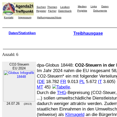
Medien
Links
Daten
Suchen
Themen
Lexikon
Projekte
Dokumente
Register
Fächer
Datenbank
Kontakt
Impressum
Haftungsausschluss
Daten/Statistiken
Treibhausgase
Anzahl: 6
CO2-Steuern
dpa-Globus 18448:
CO2-Steuern in der
EU 2024
Im Jahr 2024 nahm die EU insgesamt 5
CO2-Steuern* ein mit folgender Verteilun
⟨
DE
18.782
FR
9.013
PL
5.672
IT
3.605⟩ .
MT
45⟩
.
Durch die
THG
-Bepreisung (CO2-Steuer
...) sollen umweltschädliche Dienstleist
dadurch weniger attraktiv werden. Zudem
24.07.26
(2813)
staatlichen Einnahmen in den Umweltschu
(teilweise) als
Klimageld
an die BürgerIn