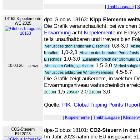
|
Treibhausgase
|
S
18163 Kippelemente
dpa-Globus 18163:
Kipp-Elemente welt
WE 2025
Die Grafik veranschaulicht, bei welchen
Erwärmung
acht
Kippelemente
im Erdsys
teils unaufhaltbaren und irreversiblen Fol
0,8-3,0
Verlust des grönländischen Eisschilds
Abste
1,0-2,3
Korallen
Abtauen des borealen Permafrosts
1,0-3,0
Eisschilds
Zusammenbruch der Strömung Lab
1,5-3,0
10.03.26
Verlust der Gebirgsgletscher
Verlust subglaz
(2752)
4,5-8,7
Verlust des arktischen Winter-Meereises
Die Grafik zeigt außerdem, in welcher De
Erwärmungsniveau wahrscheinlich erreicht
1,5
2,0
3,0
2030er
2050er
2100er
Quelle:
PIK
Global Tipping Points Repor
|
Kippelemente
|
Treibhausgase
|
Klimaer
CO2-Steuern
dpa-Globus 18101:
CO2-Steuern in der
EU 2023
Im Jahr 2023 nahm die EU insgesamt 5