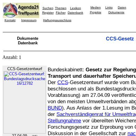
Medien
Links
Daten
Suchen
Themen
Lexikon
Projekte
Dokumente
Register
Fächer
Datenbank
Kontakt
Impressum
Haftungsausschluss
Dokumente
CCS-Gesetz
Datenbank
Anzahl: 1
CCS-Gesetzentwurf
Bundeskabinett:
Gesetz zur Regelung
Transport und dauerhafter Speicher
Der
CCS
-Gesetzentwurf wurde vom Bu
beschlossen und als Bundestagsdruc
Vorabfassung) am 27.04.09 veröffentli
von den meisten Umweltverbänden abg
BUND
). Aus Anlass der 1.Lesung im B
der
Sachverständigenrat für Umweltfr
Stellungnahme
vor übereilten Weichenst
Forschungsgesetz zur Erprobung von C
Diskussion in der Gesellschaft zur
nac
27.04.09