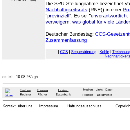
(46)
Die SRU-Stellungnahme bezeichnet Vol
Nachhaltigkeitsrats
(RNE)) in einer
Pre
"
provinziell
". Es sei "
unverantwortlich,
verweigern, was global für viele Länder
Deutscher Bundestag:
CCS-Gesetzent
Zusammenfassung
|
CCS
|
Sequestrierung
|
Kohle
|
Treibhaus
Nachhaltigkeits
erstellt: 10.08.26/zgh
Medien
Links
Daten
Suchen
Themen
Lexikon
Register
Fächer
Datenbank
Projekte
Dokumente
Kontakt
über uns
Impressum
Haftungsausschluss
Copyrigh