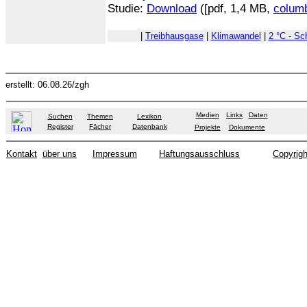
Studie:
Download
([pdf, 1,4 MB,
colum
|
Treibhausgase
|
Klimawandel
|
2 °C - Sc
erstellt: 06.08.26/zgh
Medien
Links
Daten
Suchen
Themen
Lexikon
Register
Fächer
Datenbank
Projekte
Dokumente
Kontakt
über uns
Impressum
Haftungsausschluss
Copyrigh