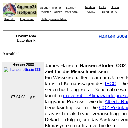
Medien
Links
Daten
Suchen
Themen
Lexikon
Projekte
Dokumente
Register
Fächer
Datenbank
Kontakt
Impressum
Haftungsausschluss
Dokumente
Hansen-2008
Datenbank
Anzahl: 1
Hansen-2008
James Hansen:
Hansen-Studie: CO2-
Ziel für die Menschheit sein
Ein Wissenschaflter-Team um James H
kritisiert Kernaussagen des
IPCC
: Di
sei zu hoch angesetzt. Schon ab etwa
könnten
irreversible Klimawandelproz
07.04.08
(14)
langsame Prozesse wie die
Albedo-Rü
berücksichtigt seien. Die
CO2-Redukti
drastischer als bisher veranschlagt un
Dekade erfolgen, um das Auslösen vo
Klimasystem noch zu verhindern.