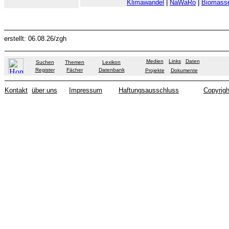
Klimawandel
|
NaWaRo
|
Biomass
erstellt: 06.08.26/zgh
Medien
Links
Daten
Suchen
Themen
Lexikon
Register
Fächer
Datenbank
Projekte
Dokumente
Kontakt
über uns
Impressum
Haftungsausschluss
Copyrigh