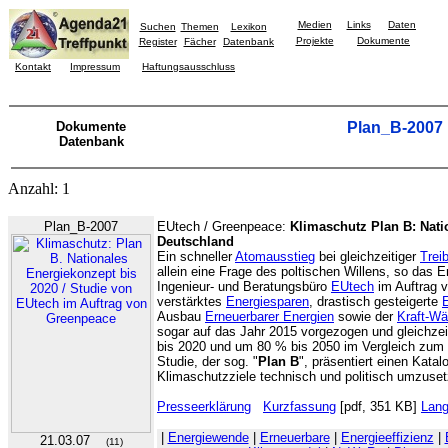
Medien
Links
Daten
Suchen
Themen
Lexikon
Projekte
Dokumente
Register
Fächer
Datenbank
Kontakt
Impressum
Haftungsausschluss
Dokumente
Plan_B-2007
Datenbank
Anzahl: 1
Plan_B-2007
EUtech / Greenpeace:
Klimaschutz Plan B: Nati
Deutschland
Ein schneller
Atomausstieg
bei gleichzeitiger
Trei
allein eine Frage des poltischen Willens, so das E
Ingenieur- und Beratungsbüro
EUtech
im Auftrag 
verstärktes
Energiesparen
, drastisch gesteigerte
E
Ausbau
Erneuerbarer Energien
sowie der
Kraft-W
sogar auf das Jahr 2015 vorgezogen und gleichzei
bis 2020 und um 80 % bis 2050 im Vergleich zum J
Studie, der sog. "
Plan B
", präsentiert einen Kat
Klimaschutzziele technisch und politisch umzuset
Presseerklärung
Kurzfassung
[pdf, 351 KB]
Lang
|
Energiewende
|
Erneuerbare
|
Energieeffizienz
|
21.03.07
(11)