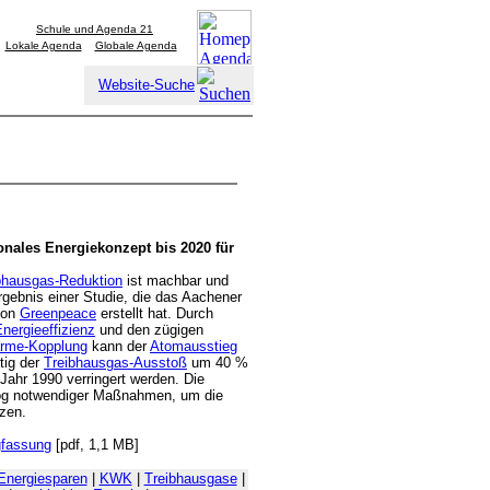
Schule und Agenda 21
Lokale Agenda
Globale Agenda
Website-Suche
onales Energiekonzept bis 2020 für
bhausgas-Reduktion
ist machbar und
rgebnis einer Studie, die das Aachener
von
Greenpeace
erstellt hat. Durch
nergieeffizienz
und den zügigen
ärme-Kopplung
kann der
Atomausstieg
tig der
Treibhausgas-Ausstoß
um 40 %
ahr 1990 verringert werden. Die
alog notwendiger Maßnahmen, um die
zen.
fassung
[pdf, 1,1 MB]
Energiesparen
|
KWK
|
Treibhausgase
|