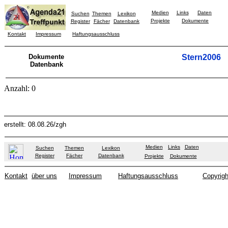
Medien
Links
Daten
Suchen
Themen
Lexikon
Projekte
Dokumente
Register
Fächer
Datenbank
Kontakt
Impressum
Haftungsausschluss
Dokumente
Stern2006
Datenbank
Anzahl: 0
erstellt: 08.08.26/zgh
Medien
Links
Daten
Suchen
Themen
Lexikon
Register
Fächer
Datenbank
Projekte
Dokumente
Kontakt
über uns
Impressum
Haftungsausschluss
Copyrigh