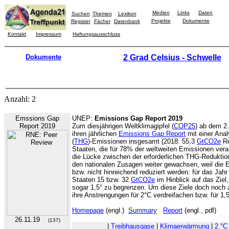
Medien
Links
Daten
Suchen
Themen
Lexikon
Projekte
Dokumente
Register
Fächer
Datenbank
Kontakt
Impressum
Haftungsausschluss
Dokumente
2 Grad Celsius - Schwelle
Anzahl: 2
Emssions Gap
UNEP:
Emissions Gap Report 2019
Report 2019
Zum diesjährigen Weltklimagipfel (
COP25
) ab dem 2.
ihren jährlichen
Emissions Gap Report
mit einer Ana
(
THG
)-Emissionen insgesamt (2018: 55,3
GtCO2e
Re
Staaten, die für 78% der weltweiten Emissionen veran
die Lücke zwischen der erforderlichen THG-Redukt
den nationalen Zusagen weiter gewachsen, weil die 
bzw. nicht hinreichend reduziert werden: für das Jahr
Staaten 15 bzw. 32
GtCO2e
im Hinblick auf das Ziel
sogar 1,5° zu begrenzen. Um diese Ziele doch noch 
ihre Anstrengungen für 2°C verdreifachen bzw. für 1,
Homepage
(engl.)
Summary
Report
(engl., pdf)
26.11.19
(137)
|
Treibhausgase
|
Klimaerwärmung
|
2 °C