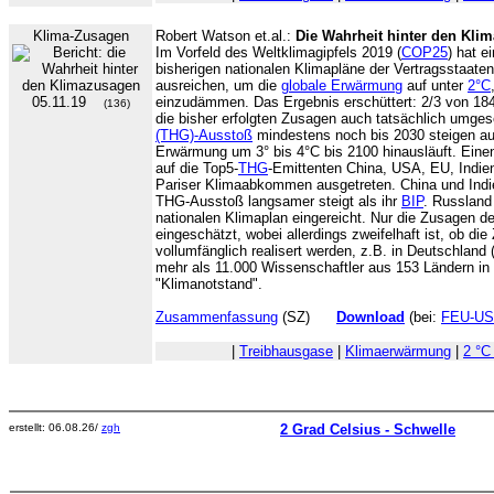
Klima-Zusagen
Robert Watson et.al.:
Die Wahrheit hinter den Kli
Im Vorfeld des Weltklimagipfels 2019 (
COP25
) hat e
bisherigen nationalen Klimapläne der Vertragsstaate
ausreichen, um die
globale Erwärmung
auf unter
2°C
05.11.19
einzudämmen. Das Ergebnis erschüttert: 2/3 von 184
(136)
die bisher erfolgten Zusagen auch tatsächlich umges
(THG)-Ausstoß
mindestens noch bis 2030 steigen au
Erwärmung um 3° bis 4°C bis 2100 hinausläuft. Eine
auf die Top5-
THG
-Emittenten China, USA, EU, Indi
Pariser Klimaabkommen ausgetreten. China und Indie
THG-Ausstoß langsamer steigt als ihr
BIP
. Russland 
nationalen Klimaplan eingereicht. Nur die Zusagen d
eingeschätzt, wobei allerdings zweifelhaft ist, ob di
vollumfänglich realisert werden, z.B. in Deutschland 
mehr als 11.000 Wissenschaftler aus 153 Ländern in
"Klimanotstand".
Zusammenfassung
(SZ)
Download
(bei:
FEU-US
|
Treibhausgase
|
Klimaerwärmung
|
2 °C
erstellt: 06.08.26/
zgh
2 Grad Celsius - Schwelle