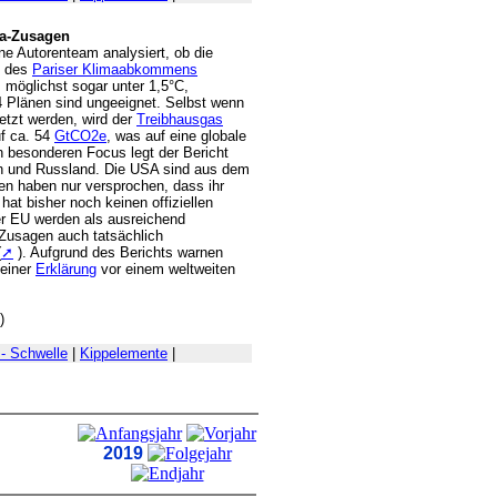
ma-Zusagen
ine Autorenteam analysiert, ob die
n des
Pariser Klimaabkommens
, möglichst sogar unter 1,5°C,
 Plänen sind ungeeignet. Selbst wenn
etzt werden, wird der
Treibhausgas
f ca. 54
GtCO2e
, was auf eine globale
n besonderen Focus legt der Bericht
en und Russland. Die USA sind aus dem
n haben nur versprochen, dass ihr
hat bisher noch keinen offiziellen
er EU werden als ausreichend
e Zusagen auch tatsächlich
(
➚
). Aufgrund des Berichts warnen
 einer
Erklärung
vor einem weltweiten
)
 - Schwelle
|
Kippelemente
|
2019