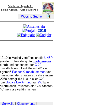
Schule und Agenda 21
Lokale Agenda
Globale Agenda
Website-Suche
2019
12.19 in Madrid veröffentlich die
UNEP
lyse der Entwicklung der
Treibhausgas
kord) und besonders der
G-20
-
twortlich sind. Laut Report 2019 ist
ion gemäß
Pariser Klimaabkommen
und
Emissionen der Staaten zu sehr steigen
 2030 beträgt die Lücke aller G20-
, die
globale Erwärmung
auf
2°C
bzw.
zu erreichen, müssten die G20-Staaten
5°C mehr als verfünffachen.
 - Schwelle
|
Kippelemente
|