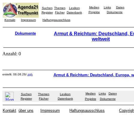
Medien
Links
Daten
Suchen
Themen
Lexikon
Projekte
Dokumente
Register
Fächer
Datenbank
Kontakt
Impressum
Haftungsausschluss
Dokumente
Armut & Reichtum: Deutschland, E
weltweit
Anzahl: 0
erstellt: 06.08.26/
zgh
Armut & Reichtum: Deutschland, Europa, w
Medien
Links
Daten
Suchen
Themen
Lexikon
Register
Fächer
Datenbank
Projekte
Dokumente
Kontakt
über uns
Impressum
Haftungsausschluss
Copyrigh