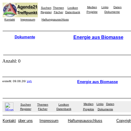
Medien
Links
Daten
Suchen
Themen
Lexikon
Projekte
Dokumente
Register
Fächer
Datenbank
Kontakt
Impressum
Haftungsausschluss
Dokumente
Energie aus Biomasse
Anzahl: 0
erstellt: 09.08.26/
zgh
Energie aus Biomasse
Medien
Links
Daten
Suchen
Themen
Lexikon
Register
Fächer
Datenbank
Projekte
Dokumente
Kontakt
über uns
Impressum
Haftungsausschluss
Copyrigh