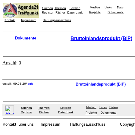
Medien
Links
Daten
Suchen
Themen
Lexikon
Projekte
Dokumente
Register
Fächer
Datenbank
Kontakt
Impressum
Haftungsausschluss
Dokumente
Bruttoinlandsprodukt (BIP)
Anzahl: 0
erstellt: 09.08.26/
zgh
Bruttoinlandsprodukt (BIP)
Medien
Links
Daten
Suchen
Themen
Lexikon
Register
Fächer
Datenbank
Projekte
Dokumente
Kontakt
über uns
Impressum
Haftungsausschluss
Copyrigh