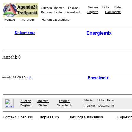
Medien
Links
Daten
Suchen
Themen
Lexikon
Projekte
Dokumente
Register
Fächer
Datenbank
Kontakt
Impressum
Haftungsausschluss
Dokumente
Energiemix
Anzahl: 0
erstellt: 09.08.26/
zgh
Energiemix
Medien
Links
Daten
Suchen
Themen
Lexikon
Register
Fächer
Datenbank
Projekte
Dokumente
Kontakt
über uns
Impressum
Haftungsausschluss
Copyrigh