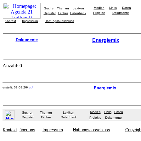
Medien
Links
Daten
Suchen
Themen
Lexikon
Projekte
Dokumente
Register
Fächer
Datenbank
Kontakt
Impressum
Haftungsausschluss
Dokumente
Energiemix
Anzahl: 0
erstellt: 09.08.26/
zgh
Energiemix
Medien
Links
Daten
Suchen
Themen
Lexikon
Register
Fächer
Datenbank
Projekte
Dokumente
Kontakt
über uns
Impressum
Haftungsausschluss
Copyrigh