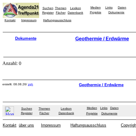
Medien
Links
Daten
Suchen
Themen
Lexikon
Projekte
Dokumente
Register
Fächer
Datenbank
Kontakt
Impressum
Haftungsausschluss
Dokumente
Geothermie / Erdwärme
Anzahl: 0
erstellt: 08.08.26/
zgh
Geothermie / Erdwärme
Medien
Links
Daten
Suchen
Themen
Lexikon
Register
Fächer
Datenbank
Projekte
Dokumente
Kontakt
über uns
Impressum
Haftungsausschluss
Copyrigh