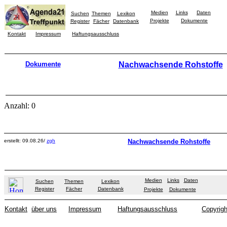
Medien
Links
Daten
Suchen
Themen
Lexikon
Projekte
Dokumente
Register
Fächer
Datenbank
Kontakt
Impressum
Haftungsausschluss
Dokumente
Nachwachsende Rohstoffe
Anzahl: 0
erstellt: 09.08.26/
zgh
Nachwachsende Rohstoffe
Medien
Links
Daten
Suchen
Themen
Lexikon
Register
Fächer
Datenbank
Projekte
Dokumente
Kontakt
über uns
Impressum
Haftungsausschluss
Copyrigh