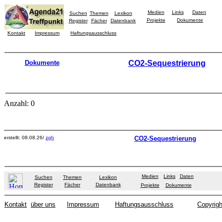
Medien
Links
Daten
Suchen
Themen
Lexikon
Projekte
Dokumente
Register
Fächer
Datenbank
Kontakt
Impressum
Haftungsausschluss
Dokumente
CO2-Sequestrierung
Anzahl: 0
erstellt: 08.08.26/
zgh
CO2-Sequestrierung
Medien
Links
Daten
Suchen
Themen
Lexikon
Register
Fächer
Datenbank
Projekte
Dokumente
Kontakt
über uns
Impressum
Haftungsausschluss
Copyrigh