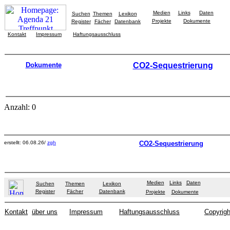
Medien
Links
Daten
Suchen
Themen
Lexikon
Projekte
Dokumente
Register
Fächer
Datenbank
Kontakt
Impressum
Haftungsausschluss
Dokumente
CO2-Sequestrierung
Anzahl: 0
erstellt: 06.08.26/
zgh
CO2-Sequestrierung
Medien
Links
Daten
Suchen
Themen
Lexikon
Register
Fächer
Datenbank
Projekte
Dokumente
Kontakt
über uns
Impressum
Haftungsausschluss
Copyrigh