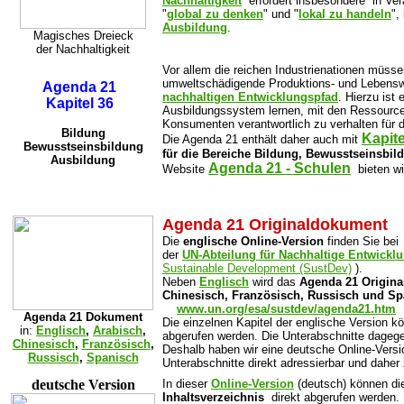
Nachhaltigkeit
erfordert insbesondere in Vera
"
global zu denken
" und "
lokal zu handeln
",
Ausbildung
.
Magisches Dreieck
der Nachhaltigkeit
Vor allem die reichen Industrienationen müss
umweltschädigende Produktions- und Lebensw
Agenda 21
nachhaltigen Entwicklungspfad
. Hierzu ist
Kapitel 36
Ausbildungssystem lernen, mit den Ressourc
Konsumenten verantwortlich zu verhalten für d
Bildung
Kapite
Die Agenda 21 enthält daher auch mit
Bewusstseinsbildung
für die Bereiche Bildung, Bewusstseinsbi
Ausbildung
Agenda 21 - Schulen
Website
bieten wi
Agenda 21 Originaldokument
Die
englische Online-Version
finden Sie bei
der
UN-Abteilung für Nachhaltige Entwickl
Sustainable Development (SustDev)
).
Neben
Englisch
wird das
Agenda 21 Origin
Chinesisch, Französisch, Russisch und Sp
www.un.org/esa/sustdev/agenda21.htm
Agenda 21
Dokument
Die einzelnen Kapitel der englische Version kö
in:
Englisch
,
Arabisch
,
abgerufen werden. Die Unterabschnitte dagegen
Chinesisch
,
Französisch
,
Deshalb haben wir eine deutsche Online-Version
Russisch
,
Spanisch
Unterabschnitte direkt adressierbar und daher z
deutsche Version
In dieser
Online-Version
(deutsch) können d
Inhaltsverzeichnis
direkt abgerufen werden.