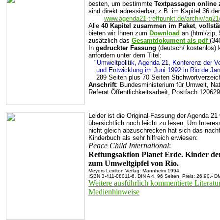
besten, um bestimmte
Textpassagen online z
sind direkt adressierbar, z.B. im Kapitel 36 d
www.agenda21-treffpunkt.de/archiv/ag2
Alle
40 Kapitel zusammen im Paket
,
vollst
bieten wir Ihnen zum
Download
an (html/zip,
zusätzlich das
Gesamtdokument als pdf
(34
In
gedruckter Fassung
(deutsch/ kostenlos) 
anfordern unter dem Titel:
"
Umweltpolitik, Agenda 21, Konferenz der V
und Entwicklung im Juni 1992 in Rio de Ja
289 Seiten plus 70 Seiten Stichwortverzeich
Anschrift
: Bundesministerium für Umwelt, Nat
Referat Öffentlichkeitsarbeit, Postfach 1206
Leider ist die Original-Fassung der Agenda 21
übersichtlich noch leicht zu lesen. Um Interes
nicht gleich abzuschrecken hat sich das nach
Kinderbuch als sehr hilfreich erwiesen:
Peace Child International
:
Rettungsaktion Planet Erde. Kinder de
zum Umweltgipfel von Rio.
Meyers Lexikon Verlag: Mannheim 1994.
ISBN 3-411-08011-6, DIN A 4, 96 Seiten, Preis: 26,90.- D
Weitere ausführlich kommentierte Literatu
Medienhinweise