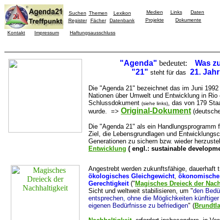
Medien
Links
Daten
Suchen
Themen
Lexikon
Projekte
Dokumente
Register
Fächer
Datenbank
Kontakt
Impressum
Haftungsausschluss
"Agenda"
bedeutet:
Was zu
"21"
21. Jah
steht für das
Die "Agenda 21" bezeichnet das im Juni 1992 
Nationen über Umwelt und Entwicklung in Rio
Schlussdokument
, das von 179 Sta
(siehe links)
Original-Dokument
wurde. =>
(deutsche
Die "Agenda 21" als ein Handlungsprogramm fü
Ziel, die Lebensgrundlagen und Entwicklungsch
Generationen zu sichern bzw. wieder herzustel
Entwicklung
( engl.: sustainable developme
Angestrebt werden zukunftsfähige, dauerhaft 
ökologisches Gleichgewicht
,
ökonomische 
Gerechtigkeit
("
Magisches Dreieck der Nach
Sicht und weltweit stabilisieren, um "
den Bedür
entsprechen, ohne die Möglichkeiten künftiger
eigenen Bedürfnisse zu befriedigen
" (
Brundtl