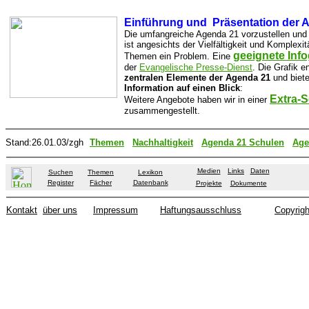
Einführung und Präsentation der 
Die umfangreiche Agenda 21 vorzustellen und 
ist angesichts der Vielfältigkeit und Komplexi
geeignete Info
Themen ein Problem.
Eine
der
Evangelische Presse-Dienst
. Die Grafik en
zentralen Elemente der Agenda 21
und biet
Information auf einen Blick
:
Extra-S
Weitere Angebote haben wir in einer
zusammengestellt.
Stand:
26.01.03
/zgh
Themen
Nachhaltigkeit
Agenda 21 Schulen
Age
Medien
Links
Daten
Suchen
Themen
Lexikon
Register
Fächer
Datenbank
Projekte
Dokumente
Kontakt
über uns
Impressum
Haftungsausschluss
Copyrigh